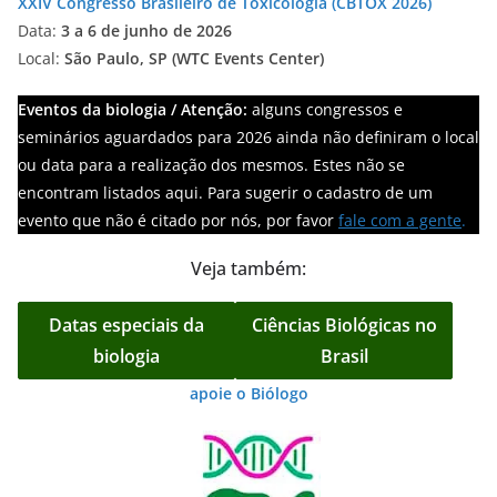
XXIV Congresso Brasileiro de Toxicologia (CBTOX 2026)
Data:
3 a 6 de junho de 2026
Local:
São Paulo, SP (WTC Events Center)
Eventos da biologia / Atenção:
alguns congressos e
seminários aguardados para 2026 ainda não definiram o local
ou data para a realização dos mesmos. Estes não se
encontram listados aqui. Para sugerir o cadastro de um
evento que não é citado por nós, por favor
fale com a gente
.
Veja também:
Datas especiais da
Ciências Biológicas no
biologia
Brasil
apoie o Biólogo