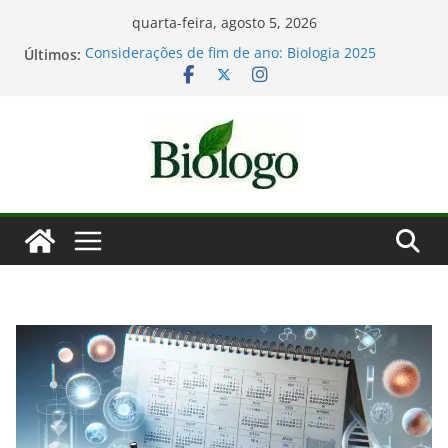
Pular
quarta-feira, agosto 5, 2026
para
Últimos:
Considerações de fim de ano: Biologia 2025
o
Mergulho na Biologia – por que a ciência é tão
fascinante?
conteúdo
As maiores descobertas da Biologia em 2025
Dia Mundial das Baleias e Golfinhos
Tatiana Sampaio e a laminina