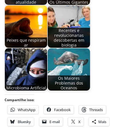
atualidade
Os Últimos Gigantes
Recentes e
revolucionarias
Peixes que respiram
descobertas em
ar
biologia
Os Maiores
Problemas dos
Microbioma Artificial
Oceanos
Compartilhe isso:
WhatsApp
Facebook
Threads
Bluesky
E-mail
X
Mais