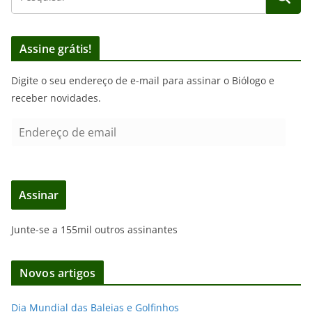
Assine grátis!
Digite o seu endereço de e-mail para assinar o Biólogo e
receber novidades.
E
n
d
e
Assinar
r
e
Junte-se a 155mil outros assinantes
ç
o
d
Novos artigos
e
e
Dia Mundial das Baleias e Golfinhos