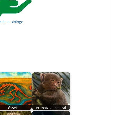
poie o Biólogo
Fósseis
Primata ancestral