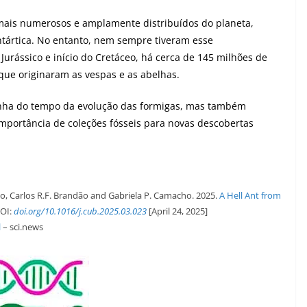
 mais numerosos e amplamente distribuídos do planeta,
ntártica. No entanto, nem sempre tiveram esse
Jurássico e início do Cretáceo, há cerca de 145 milhões de
que originaram as vespas e as abelhas.
inha do tempo da evolução das formigas, mas também
 importância de coleções fósseis para novas descobertas
o, Carlos R.F. Brandão and Gabriela P. Camacho. 2025.
A Hell Ant from
OI:
doi.org/10.1016/j.cub.2025.03.023
[April 24, 2025]
l
– sci.news