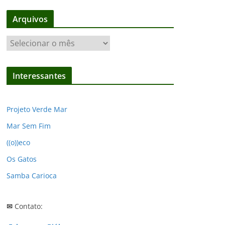
Arquivos
A
r
q
Interessantes
u
i
v
Projeto Verde Mar
o
Mar Sem Fim
s
((o))eco
Os Gatos
Samba Carioca
✉
Contato: