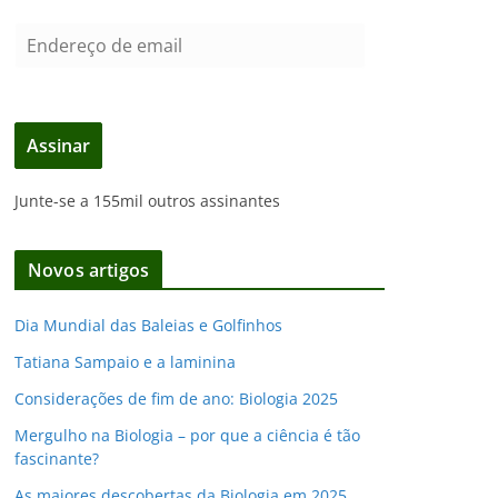
E
n
d
e
Assinar
r
e
Junte-se a 155mil outros assinantes
ç
o
d
Novos artigos
e
e
Dia Mundial das Baleias e Golfinhos
m
Tatiana Sampaio e a laminina
a
i
Considerações de fim de ano: Biologia 2025
l
Mergulho na Biologia – por que a ciência é tão
fascinante?
As maiores descobertas da Biologia em 2025