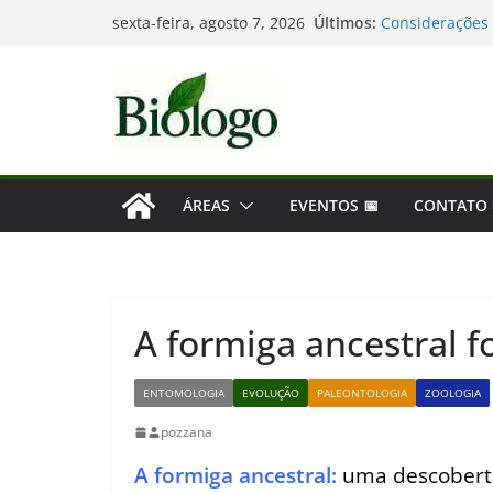
Tatiana Sampai
Pular
Últimos:
sexta-feira, agosto 7, 2026
Considerações 
para
Mergulho na Bio
As maiores des
o
Dia Mundial da
conteúdo
ÁREAS
EVENTOS 📅
CONTATO
A formiga ancestral f
ENTOMOLOGIA
EVOLUÇÃO
PALEONTOLOGIA
ZOOLOGIA
pozzana
A formiga ancestral:
uma descoberta 