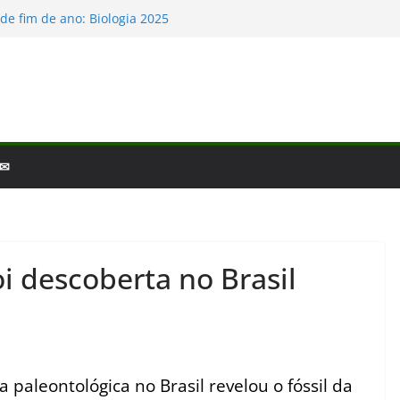
o e a laminina
de fim de ano: Biologia 2025
logia – por que a ciência é tão fascinante?
cobertas da Biologia em 2025
s Baleias e Golfinhos
 ✉
oi descoberta no Brasil
paleontológica no Brasil revelou o fóssil da