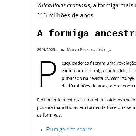
Vulcanidris cratensis
, a formiga mais
113 milhões de anos.
A formiga ancestr
29/4/2025
:: por
Marco Pozzana
, biólogo
P
esquisadores fizeram uma revelação 
exemplar de formiga conhecido, com
publicado na revista
Current Biology
,
de 10 milhões de anos, oferecendo n
Pertencente à extinta subfamília Haidomyrmecin
possuía mandíbulas em forma de foice que se m
as formigas.
Formiga-elza-soares