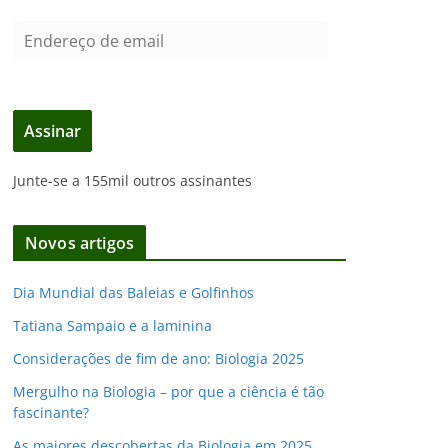
E
n
d
e
Assinar
r
e
Junte-se a 155mil outros assinantes
ç
o
d
Novos artigos
e
e
Dia Mundial das Baleias e Golfinhos
m
Tatiana Sampaio e a laminina
a
i
Considerações de fim de ano: Biologia 2025
l
Mergulho na Biologia – por que a ciência é tão
fascinante?
As maiores descobertas da Biologia em 2025