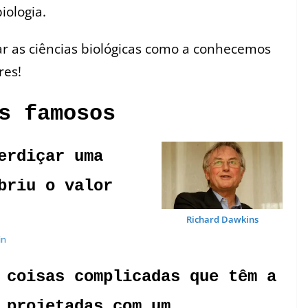
iologia.
ar as ciências biológicas como a conhecemos
res!
s famosos
erdiçar uma
briu o valor
Richard Dawkins
in
 coisas complicadas que têm a
 projetadas com um