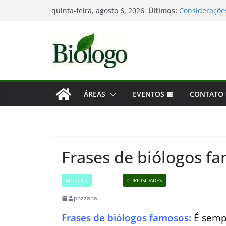
Pular
Últimos:
Tatiana Sampa
quinta-feira, agosto 6, 2026
para
Considerações
Mergulho na B
o
As maiores de
conteúdo
Dia Mundial d
ÁREAS
EVENTOS 📅
CONTATO
Frases de biólogos f
BIOÉTICA
BIOLOGIA
CURIOSIDADES
pozzana
Frases de biólogos famosos:
É semp