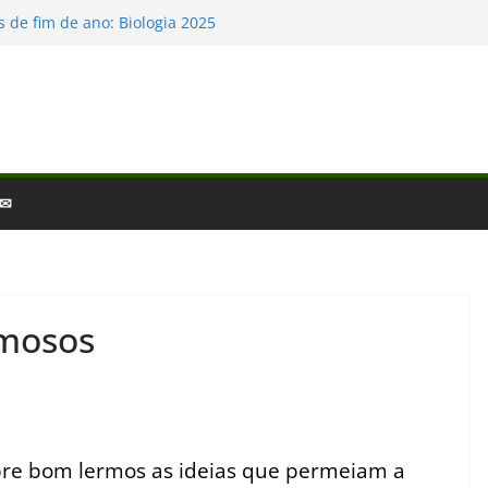
io e a laminina
 de fim de ano: Biologia 2025
iologia – por que a ciência é tão fascinante?
scobertas da Biologia em 2025
as Baleias e Golfinhos
 ✉
amosos
re bom lermos as ideias que permeiam a