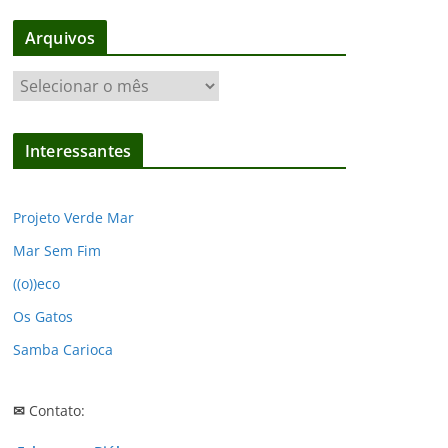
Arquivos
A
r
q
Interessantes
u
i
v
Projeto Verde Mar
o
Mar Sem Fim
s
((o))eco
Os Gatos
Samba Carioca
✉
Contato: