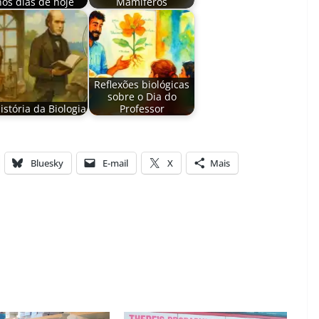
nos dias de hoje
Mamíferos
Reflexões biológicas
sobre o Dia do
istória da Biologia
Professor
Bluesky
E-mail
X
Mais