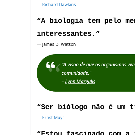
—
Richard Dawkins
“A biologia tem pelo me
interessantes.”
— James D. Watson
“A visão de que os organismos viv
comunidade.”
–
Lynn Margulis
“Ser biólogo não é um t
—
Ernst Mayr
“Estou fascinado com a 