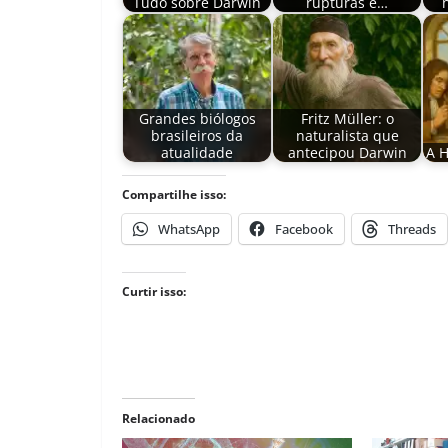
Tudo sobre Darwin
rupturas e…
Grandes biólogos
Fritz Müller: o
brasileiros da
naturalista que
atualidade
antecipou Darwin
A H
Compartilhe isso:
WhatsApp
Facebook
Threads
Curtir isso:
Relacionado