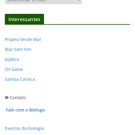
r
q
Interessantes
u
i
v
Projeto Verde Mar
o
Mar Sem Fim
s
((o))eco
Os Gatos
Samba Carioca
✉
Contato:
Fale com o Biólogo
Eventos da biologia