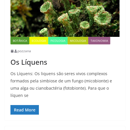
BOTÂNICA
ECOLOGIA
FICOLOGIA
MICOLOGIA
TAXONOMIA
pozzana
Os Líquens
Os Líquens: Os liquens são seres vivos complexos
formados pela simbiose de um fungo (micobionte) e
uma alga ou cianobactéria (fotobionte). Para que o
líquen se
Read More