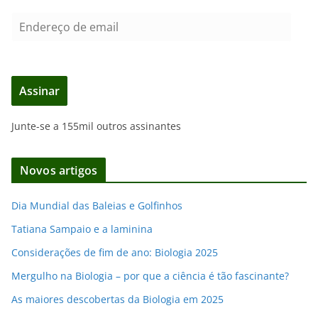
E
n
d
e
Assinar
r
e
Junte-se a 155mil outros assinantes
ç
o
d
Novos artigos
e
e
Dia Mundial das Baleias e Golfinhos
m
Tatiana Sampaio e a laminina
a
i
Considerações de fim de ano: Biologia 2025
l
Mergulho na Biologia – por que a ciência é tão fascinante?
As maiores descobertas da Biologia em 2025