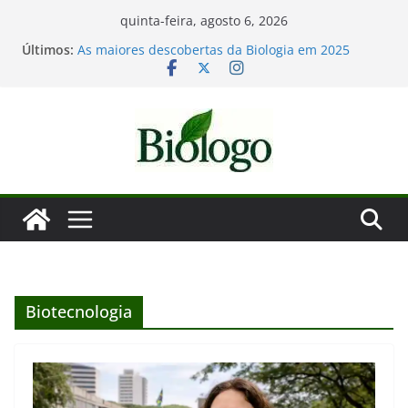
Pular
quinta-feira, agosto 6, 2026
para
Últimos:
As maiores descobertas da Biologia em 2025
o
Dia Mundial das Baleias e Golfinhos
Tatiana Sampaio e a laminina
conteúdo
Considerações de fim de ano: Biologia 2025
Mergulho na Biologia – por que a ciência é tão
fascinante?
Biotecnologia