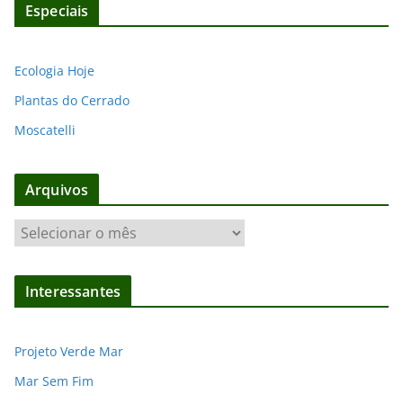
Especiais
Ecologia Hoje
Plantas do Cerrado
Moscatelli
Arquivos
A
r
q
Interessantes
u
i
v
Projeto Verde Mar
o
Mar Sem Fim
s