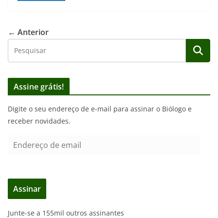
← Anterior
Assine grátis!
Digite o seu endereço de e-mail para assinar o Biólogo e
receber novidades.
E
n
d
e
Assinar
r
e
Junte-se a 155mil outros assinantes
ç