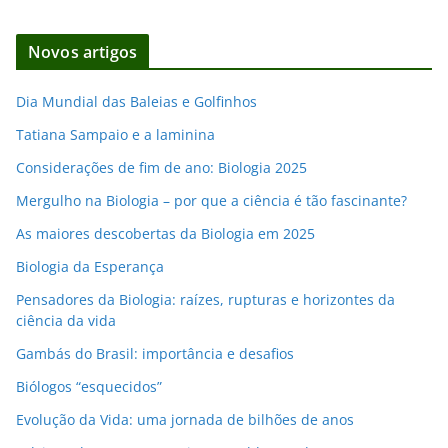
o
d
Novos artigos
e
e
Dia Mundial das Baleias e Golfinhos
m
Tatiana Sampaio e a laminina
a
i
Considerações de fim de ano: Biologia 2025
l
Mergulho na Biologia – por que a ciência é tão fascinante?
As maiores descobertas da Biologia em 2025
Biologia da Esperança
Pensadores da Biologia: raízes, rupturas e horizontes da
ciência da vida
Gambás do Brasil: importância e desafios
Biólogos “esquecidos”
Evolução da Vida: uma jornada de bilhões de anos