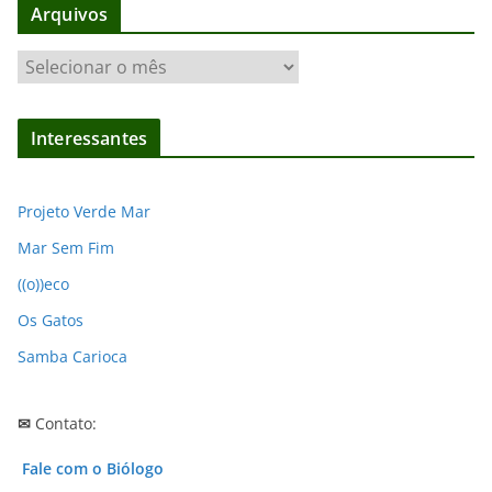
Arquivos
A
r
q
Interessantes
u
i
v
Projeto Verde Mar
o
Mar Sem Fim
s
((o))eco
Os Gatos
Samba Carioca
✉
Contato:
Fale com o Biólogo