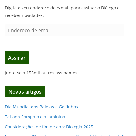
Digite o seu endereço de e-mail para assinar o Biólogo e
receber novidades.
E
n
d
e
Assinar
r
e
Junte-se a 155mil outros assinantes
ç
o
d
Novos artigos
e
e
Dia Mundial das Baleias e Golfinhos
m
Tatiana Sampaio e a laminina
a
i
Considerações de fim de ano: Biologia 2025
l