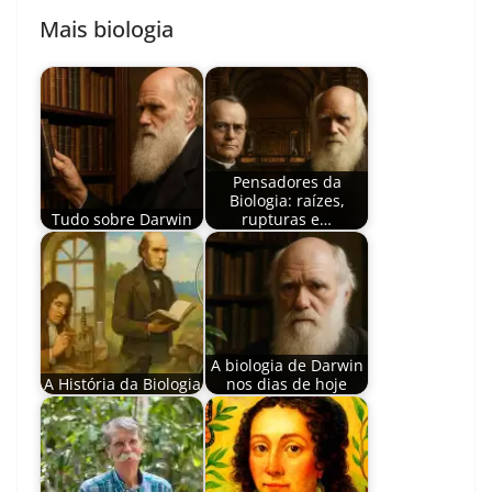
Mais biologia
Pensadores da
Biologia: raízes,
Tudo sobre Darwin
rupturas e…
A biologia de Darwin
A História da Biologia
nos dias de hoje