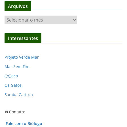
Arquivos
A
r
q
Interessantes
u
i
v
Projeto Verde Mar
o
Mar Sem Fim
s
((o))eco
Os Gatos
Samba Carioca
✉
Contato:
Fale com o Biólogo