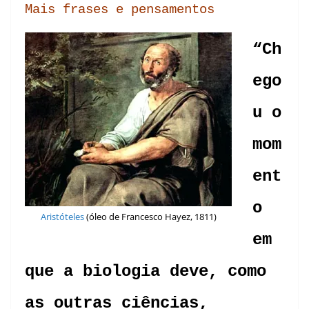
Mais frases e pensamentos
“Ch
ego
u o
mom
ent
o
Aristóteles
(óleo de Francesco Hayez, 1811)
em
que a biologia deve, como
as outras ciências,