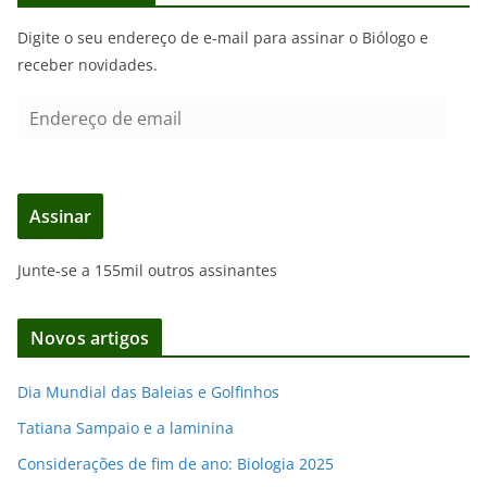
Digite o seu endereço de e-mail para assinar o Biólogo e
receber novidades.
E
n
d
e
Assinar
r
e
Junte-se a 155mil outros assinantes
ç
o
d
Novos artigos
e
e
Dia Mundial das Baleias e Golfinhos
m
Tatiana Sampaio e a laminina
a
i
Considerações de fim de ano: Biologia 2025