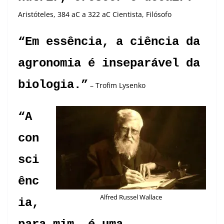
Aristóteles
, 384 aC a 322 aC Cientista, Filósofo
“Em essência, a ciência da
agronomia é inseparável da
biologia.”
– Trofim Lysenko
“A
con
sci
ênc
Alfred Russel Wallace
ia,