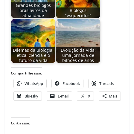
Grandes biólogos
brasileiros da
Biólogos
atualidade
"esquecidos"
Dilemas da Biologia:
Evolução da Vida:
ética, ciência e o
uma jornada de
futuro da vida
bilhões de anos
Compartilhe isso:
WhatsApp
Facebook
Threads
Bluesky
E-mail
X
Mais
Curtir isso: