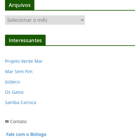
Arquivos
A
r
q
Interessantes
u
i
v
Projeto Verde Mar
o
Mar Sem Fim
s
((o))eco
Os Gatos
Samba Carioca
✉
Contato:
Fale com o Biólogo