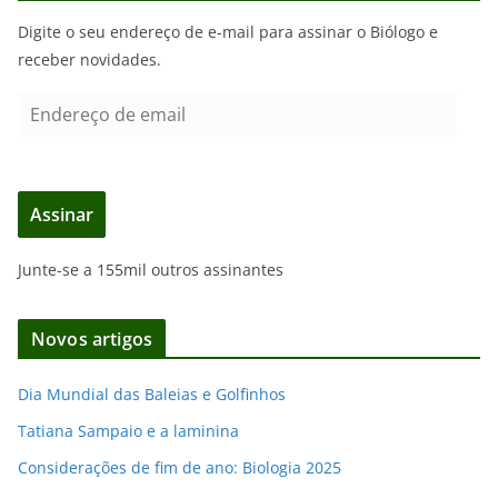
Digite o seu endereço de e-mail para assinar o Biólogo e
receber novidades.
E
n
d
e
Assinar
r
e
Junte-se a 155mil outros assinantes
ç
o
d
Novos artigos
e
e
Dia Mundial das Baleias e Golfinhos
m
Tatiana Sampaio e a laminina
a
i
Considerações de fim de ano: Biologia 2025
l