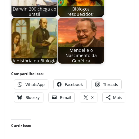
Darwin 200 chega ao
Biólogos
Brasil
"esquecidos"
Mendel e o
Nascimento da
A História da Biologia
Genética
Compartilhe isso:
WhatsApp
Facebook
Threads
Bluesky
E-mail
X
Mais
Curtir isso: