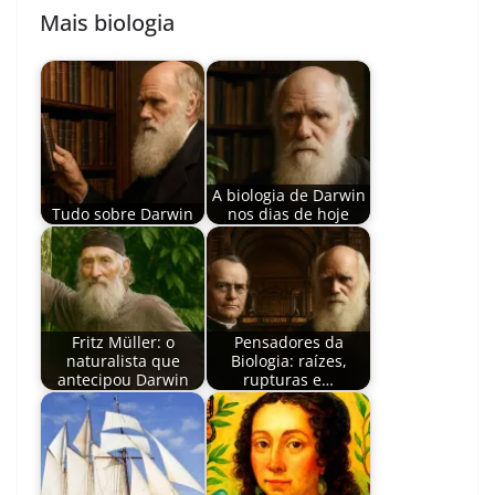
Mais biologia
A biologia de Darwin
Tudo sobre Darwin
nos dias de hoje
Fritz Müller: o
Pensadores da
naturalista que
Biologia: raízes,
antecipou Darwin
rupturas e…