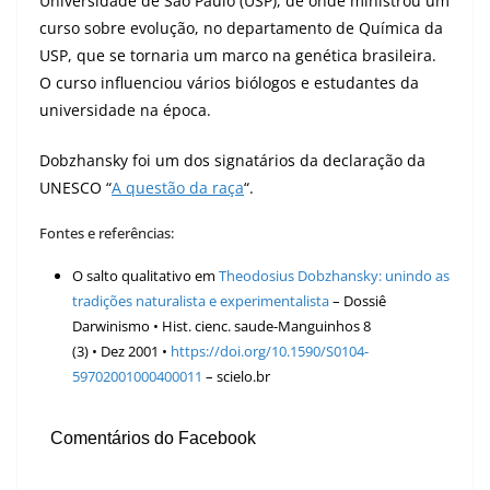
Universidade de São Paulo (USP), de onde ministrou um
curso sobre evolução, no departamento de Química da
USP, que se tornaria um marco na genética brasileira.
O curso influenciou vários biólogos e estudantes da
universidade na época.
Dobzhansky foi um dos signatários da declaração da
UNESCO “
A questão da raça
“.
Fontes e referências:
O salto qualitativo em
Theodosius Dobzhansky: unindo as
tradições naturalista e experimentalista
– Dossiê
Darwinismo • Hist. cienc. saude-Manguinhos 8
(3) • Dez 2001 •
https://doi.org/10.1590/S0104-
59702001000400011
– scielo.br
Comentários do Facebook