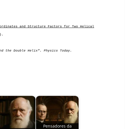
ordinates and Structure Factors for Two Helical
).
nd the Double Helix”
.
Physics Today
.
Pensadores da