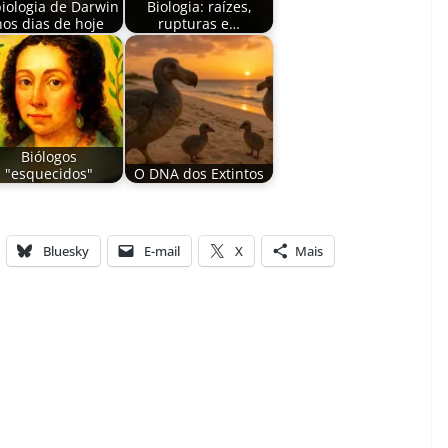
biologia de Darwin
Biologia: raízes,
nos dias de hoje
rupturas e…
Biólogos
"esquecidos"
O DNA dos Extintos
Bluesky
E-mail
X
Mais