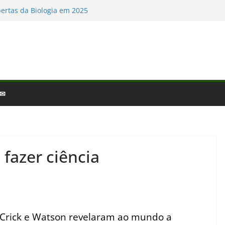
ia – por que a ciência é tão fascinante?
ertas da Biologia em 2025
leias e Golfinhos
 a laminina
fim de ano: Biologia 2025
 ✉
 fazer ciência
Crick e Watson revelaram ao mundo a