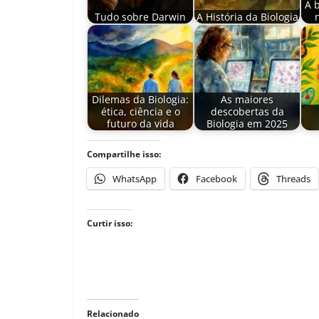
A 
Tudo sobre Darwin
A História da Biologia
Dilemas da Biologia:
As maiores
ética, ciência e o
descobertas da
futuro da vida
Biologia em 2025
Compartilhe isso:
WhatsApp
Facebook
Threads
Curtir isso:
Relacionado