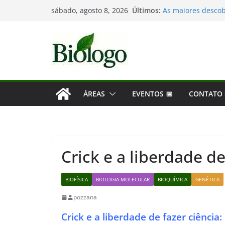
Mergulho na Biolog
Pular
Últimos:
sábado, agosto 8, 2026
As maiores descob
para
Dia Mundial das Ba
Tatiana Sampaio e
o
Considerações de 
conteúdo
ÁREAS
EVENTOS 📅
CONTATO
Crick e a liberdade de
BIOFÍSICA
BIOLOGIA MOLECULAR
BIOQUÍMICA
GENÉTICA
pozzana
Crick e a liberdade de fazer ciência: