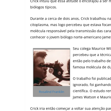
Crick intuiu que essa atitude o encorajou a ser
biólogos típicos.
Durante a cerca de dois anos, Crick trabalhou n
citoplasma, mas logo percebeu que estava focan
molécula responsável pela transmissão das carac
conhecer o jovem biólogo norte-americano Jam
Seu colega Maurice Wil
percebeu que a técnica
então pelo trabalho de
famosa molécula de du
O trabalho foi publica
ignorado, foi ganhan
científica. O estudo r
Rosalind Franklin
James Watson e Maurice
Crick iria então começar a voltar sua atenção pa