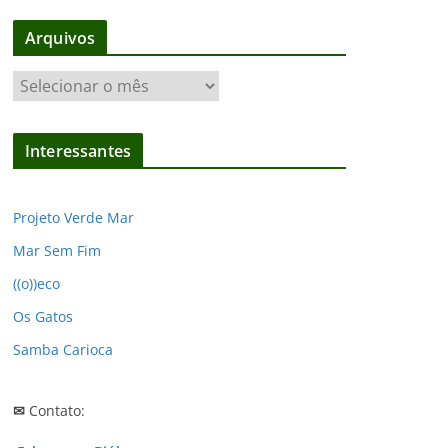
Arquivos
A
r
q
Interessantes
u
i
v
Projeto Verde Mar
o
Mar Sem Fim
s
((o))eco
Os Gatos
Samba Carioca
✉
Contato: