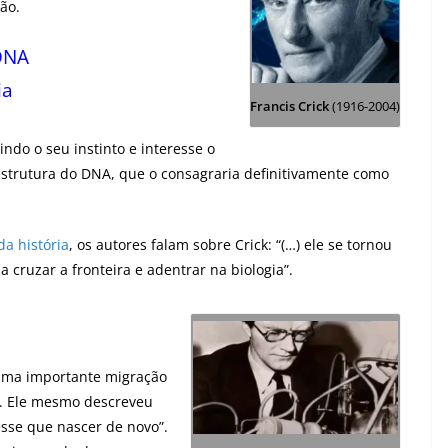
tão.
DNA
ia
Francis Crick
(1916-2004)
ndo o seu instinto e interesse o
estrutura do DNA, que o consagraria definitivamente como
da história
, os autores falam sobre Crick: “(…) ele se tornou
a cruzar a fronteira e adentrar na biologia”.
 uma importante migração
ia. Ele mesmo descreveu
sse que nascer de novo”.