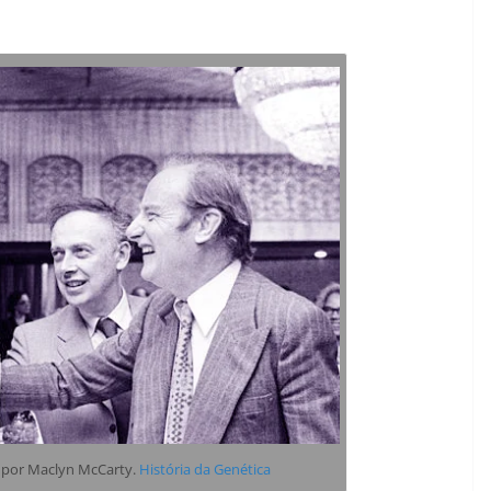
s por Maclyn McCarty.
História da Genética