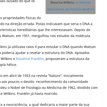
 mais ousado do que os
Maurice Wilkins
.
As Maiores
Descobertas da História Genética
as propriedades físicas do
do na direção errada. Pistas indicavam que seria o DNA a
terísticas hereditárias que lhe interessavam. Depois de
es Watson, em 1951, mergulhou nos estudos da molécula.
kins já utilizava raios X para estudar o DNA quando Watson
 poderia ajudar a revelar a estrutura do DNA. Apoiados
 Wilkins e
Rosalind Franklin
, propuseram a estrutura da
pla hélice.
do em abril de 1953 na revista “Nature”. Inicialmente
do aos poucos o devido reconhecimento da comunidade
endeu o Nobel de Fisiologia ou Medicina de 1962, dividido com
 Wilkins. Franklin já havia morrido.
ra a neurociência, a qual dedicaria a maior parte da sua