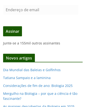
E
n
d
e
Assinar
r
e
Junte-se a 155mil outros assinantes
ç
o
d
Novos artigos
e
e
Dia Mundial das Baleias e Golfinhos
m
Tatiana Sampaio e a laminina
a
i
Considerações de fim de ano: Biologia 2025
l
Mergulho na Biologia – por que a ciência é tão
fascinante?
As maiores descobertas da Biologia em 2025