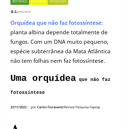
BOTÂNICA
ECOLOGIA
MICOLOGIA
pozzana
Orquídea que não faz fotossíntese:
planta albina depende totalmente de
fungos. Com um DNA muito pequeno,
espécie subterrânea da Mata Atlântica
não tem folhas nem faz fotossíntese.
Uma orquídea
que não faz
fotossíntese
22/11/2022
:: por
Carlos Fioravanti
/Revista Pesquisa Fapesp
A