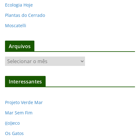
Ecologia Hoje
Plantas do Cerrado
Moscatelli
Arquivos
A
r
q
Interessantes
u
i
v
Projeto Verde Mar
o
Mar Sem Fim
s
((o))eco
Os Gatos