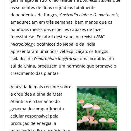
germinação em 2016, ao relatar na
Botanical Studies
que
as sementes de duas orquídeas totalmente
dependentes de fungos,
Gastrodia elata
e
G. nantoensis
,
amadureciam em três semanas, bem menos que os
habituais meses das espécies capazes de fazer
fotossíntese. Em abril deste ano, na revista
BMC
Microbiology
, botânicos do Nepal e da Índia
apresentaram uma possível explicação: os fungos
isolados de
Dendrobium longicornu
, uma orquídea do
sul da China, produzem um hormônio que promove o
crescimento das plantas.
A novidade mais recente sobre
a orquídea albina da Mata
Atlântica é o tamanho do
genoma do compartimento
celular responsável pela
produção de energia, a
mitocôndria. Essa espécie tem