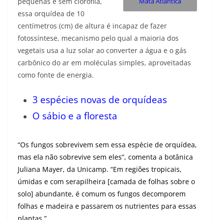
Mata Atlântica
pequenas e sem clorofila,
essa orquídea de 10
centímetros (cm) de altura é incapaz de fazer
fotossíntese, mecanismo pelo qual a maioria dos
vegetais usa a luz solar ao converter a água e o gás
carbônico do ar em moléculas simples, aproveitadas
como fonte de energia.
3 espécies novas de orquídeas
O sábio e a floresta
“Os fungos sobrevivem sem essa espécie de orquídea,
mas ela não sobrevive sem eles”, comenta a botânica
Juliana Mayer, da Unicamp. “Em regiões tropicais,
úmidas e com serapilheira [camada de folhas sobre o
solo] abundante, é comum os fungos decomporem
folhas e madeira e passarem os nutrientes para essas
plantas.”