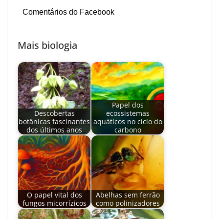
Comentários do Facebook
Mais biologia
Papel dos
Descobertas
ecossistemas
botânicas fascinantes
aquáticos no ciclo do
dos últimos anos
carbono
O papel vital dos
Abelhas sem ferrão
fungos micorrízicos
como polinizadores