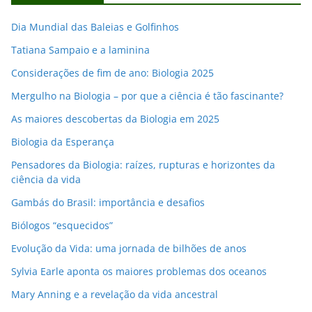
e
e
Dia Mundial das Baleias e Golfinhos
m
Tatiana Sampaio e a laminina
a
i
Considerações de fim de ano: Biologia 2025
l
Mergulho na Biologia – por que a ciência é tão fascinante?
As maiores descobertas da Biologia em 2025
Biologia da Esperança
Pensadores da Biologia: raízes, rupturas e horizontes da
ciência da vida
Gambás do Brasil: importância e desafios
Biólogos “esquecidos”
Evolução da Vida: uma jornada de bilhões de anos
Sylvia Earle aponta os maiores problemas dos oceanos
Mary Anning e a revelação da vida ancestral