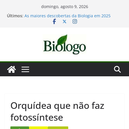
Pular
domingo, agosto 9, 2026
para
Últimos:
Mergulho na Biologia – por que a ciência é tão
o
fascinante?
As maiores descobertas da Biologia em 2025
conteúdo
Dia Mundial das Baleias e Golfinhos
Tatiana Sampaio e a laminina
Considerações de fim de ano: Biologia 2025
Orquídea que não faz
fotossíntese