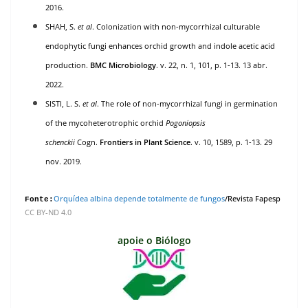
2016.
SHAH, S.
et al
.
Colonization with non-mycorrhizal culturable
endophytic fungi enhances orchid growth and indole acetic acid
production
.
BMC Microbiology
. v. 22, n. 1, 101, p. 1-13. 13 abr.
2022.
SISTI, L. S.
et al
.
The role of non-mycorrhizal fungi in germination
of the mycoheterotrophic orchid
Pogoniopsis
schenckii
Cogn
.
Frontiers in Plant Science
. v. 10, 1589, p. 1-13. 29
nov. 2019.
Orquídea albina depende totalmente de fungos
/
Revista Fapesp
Fonte:
CC BY-ND 4.0
apoie o Biólogo