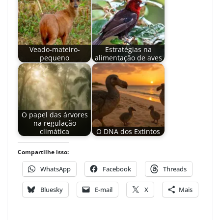
Veado-mateiro-
Estratégias na
pequeno
alimentação de aves
O papel das árvores
na regulação
climática
O DNA dos Extintos
Compartilhe isso:
WhatsApp
Facebook
Threads
Bluesky
E-mail
X
Mais