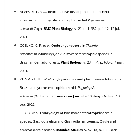
ALVES, M. F.
et al
.
Reproductive development and genetic
structure of the mycoheterotrophic orchid
Pogoniopsis
schenckii
Cogn
.
BMC Plant Biology
. v. 21, n. 1, 332, p. 1-12. 12 jul.
2021.
COELHO, C. P.
et al
.
Ombrohydrochory in
Thismia
panamensis
(Standley) Jonk: A mycoheterotrophic species in
Brazilian Cerrado forests
.
Plant Biology
. v. 23, n. 4, p. 630-5. 7 mar.
2021.
KLIMPERT, N. J
. et al.
Phylogenomics and plastome evolution of a
Brazilian mycoheterotrophic orchid,
Pogoniopsis
schenckii
(Orchidaceae)
.
American Journal of Botany.
On-line. 18
out. 2022.
LI, Y.-Y.
et al
.
Embryology of two mycoheterotrophic orchid
species, Gastrodia elata and Gastrodia nantoensis: Ovule and
embryo development
.
Botanical
Studies
. v. 57, 18, p. 1-10. dez.