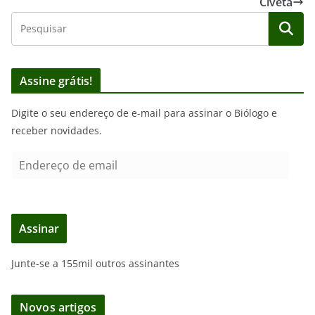
Civeta
Assine grátis!
Digite o seu endereço de e-mail para assinar o Biólogo e
receber novidades.
E
n
d
e
Assinar
r
e
Junte-se a 155mil outros assinantes
ç
o
d
Novos artigos