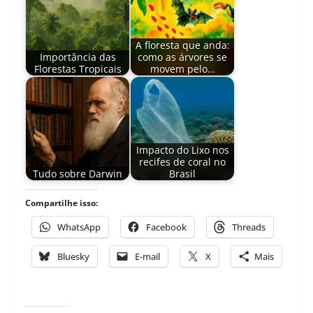
A floresta que anda:
Importância das
como as árvores se
Florestas Tropicais
movem pelo…
Impacto do Lixo nos
recifes de coral no
Tudo sobre Darwin
Brasil
Compartilhe isso:
WhatsApp
Facebook
Threads
Bluesky
E-mail
X
Mais