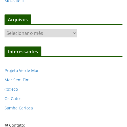
Moscatelli
Arquivos
A
r
q
Interessantes
u
i
v
Projeto Verde Mar
o
Mar Sem Fim
s
((o))eco
Os Gatos
Samba Carioca
✉
Contato: