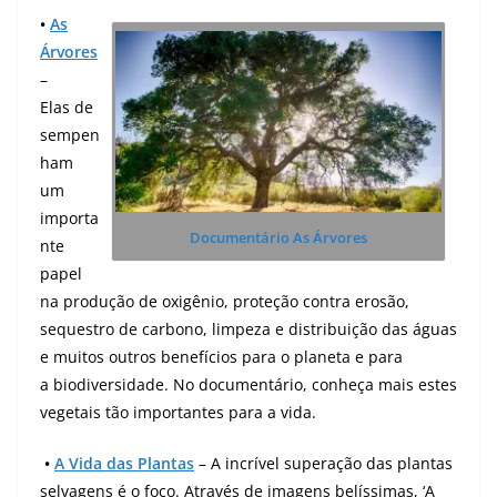
•
As
Árvores
–
Elas de
sempen
ham
um
importa
Documentário As Árvores
nte
papel
na produção de oxigênio, proteção contra erosão,
sequestro de carbono, limpeza e distribuição das águas
e muitos outros benefícios para o planeta e para
a biodiversidade.
No documentário, conheça mais estes
vegetais tão importantes para a vida.
•
A Vida das Plantas
– A incrível superação das plantas
selvagens é o foco.
Através de imagens belíssimas, ‘A