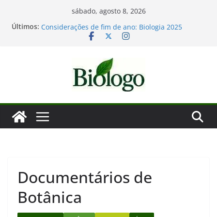
Pular
sábado, agosto 8, 2026
para
Últimos:
Tatiana Sampaio e a laminina
o
Considerações de fim de ano: Biologia 2025
Mergulho na Biologia – por que a ciência é tão
conteúdo
fascinante?
As maiores descobertas da Biologia em 2025
Dia Mundial das Baleias e Golfinhos
Documentários de
Botânica