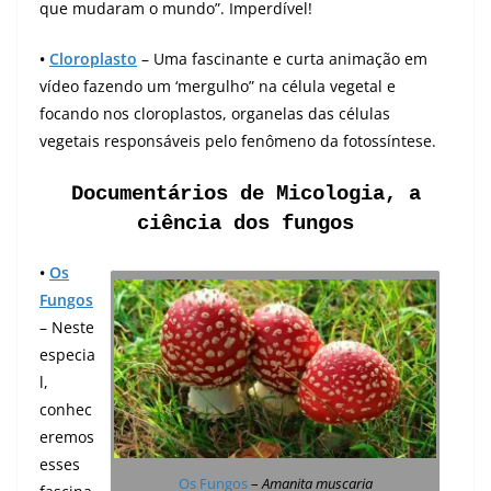
que mudaram o mundo”. Imperdível!
•
Cloroplasto
– Uma fascinante e curta animação em
vídeo fazendo um ‘mergulho” na célula vegetal e
focando nos cloroplastos, organelas das células
vegetais responsáveis pelo fenômeno da fotossíntese.
Documentários de Micologia, a
ciência dos fungos
•
Os
Fungos
– Neste
especia
l,
conhec
eremos
esses
Os Fungos
–
Amanita muscaria