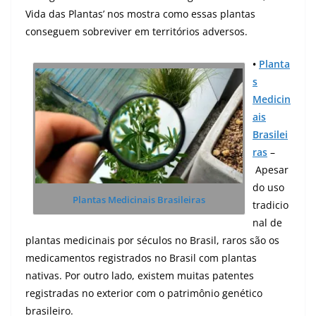
Vida das Plantas’ nos mostra como essas plantas
conseguem sobreviver em territórios adversos.
•
Planta
s
Medicin
ais
Brasilei
ras
–
Apesar
do uso
Plantas Medicinais Brasileiras
tradicio
nal de
plantas medicinais por séculos no Brasil, raros são os
medicamentos registrados no Brasil com plantas
nativas.
Por outro lado, existem muitas patentes
registradas no exterior com o patrimônio genético
brasileiro.