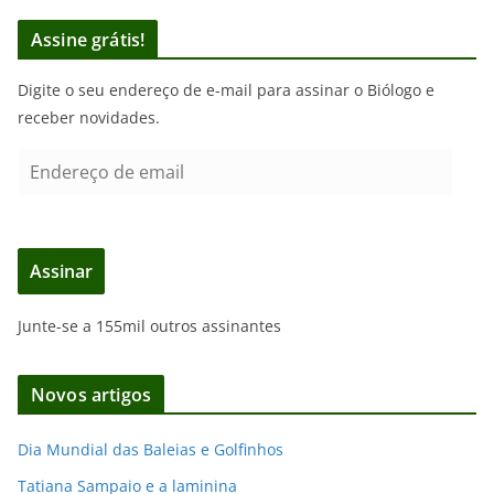
Assine grátis!
Digite o seu endereço de e-mail para assinar o Biólogo e
receber novidades.
E
n
d
e
Assinar
r
e
Junte-se a 155mil outros assinantes
ç
o
d
Novos artigos
e
e
Dia Mundial das Baleias e Golfinhos
m
Tatiana Sampaio e a laminina
a