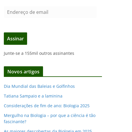
E
n
d
e
Assinar
r
e
Junte-se a 155mil outros assinantes
ç
o
d
Novos artigos
e
e
Dia Mundial das Baleias e Golfinhos
m
Tatiana Sampaio e a laminina
a
i
Considerações de fim de ano: Biologia 2025
l
Mergulho na Biologia – por que a ciência é tão
fascinante?
As maiores descobertas da Biologia em 2025