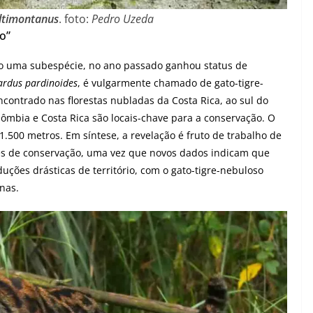
ltimontanus
. foto:
Pedro Uzeda
o”
mo uma subespécie, no ano passado ganhou status de
ardus pardinoides
, é vulgarmente chamado de gato-tigre-
ontrado nas florestas nubladas da Costa Rica, ao sul do
lômbia e Costa Rica são locais-chave para a conservação. O
1.500 metros. Em síntese, a revelação é fruto de trabalho de
es de conservação, uma vez que novos dados indicam que
duções drásticas de território, com o gato-tigre-nebuloso
nas.