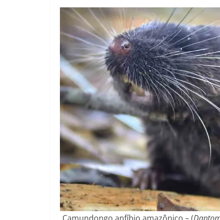
Camundongo anfíbio amazônico – (
Dapto