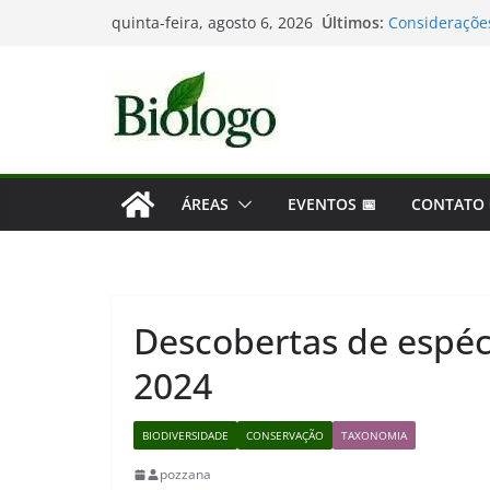
Pular
Últimos:
Considerações
quinta-feira, agosto 6, 2026
para
Mergulho na B
As maiores de
o
Dia Mundial d
conteúdo
Tatiana Sampa
ÁREAS
EVENTOS 📅
CONTATO
Descobertas de espéc
2024
BIODIVERSIDADE
CONSERVAÇÃO
TAXONOMIA
pozzana