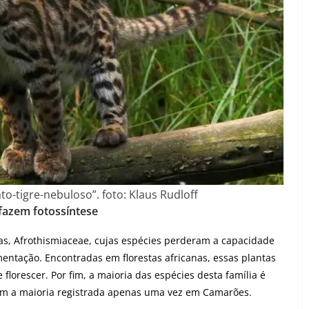
to-tigre-nebuloso”. foto: Klaus Rudloff
 fazem fotossíntese
as, Afrothismiaceae, cujas espécies perderam a capacidade
entação. Encontradas em florestas africanas, essas plantas
 florescer. Por fim, a maioria das espécies desta família é
om a maioria registrada apenas uma vez em Camarões.