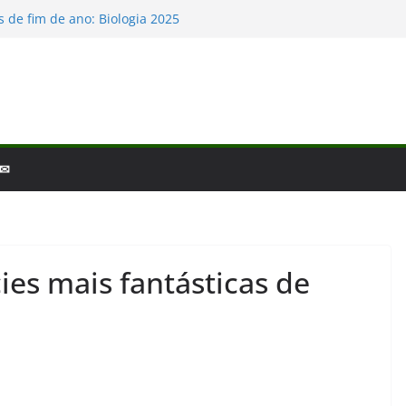
 de fim de ano: Biologia 2025
iologia – por que a ciência é tão fascinante?
scobertas da Biologia em 2025
as Baleias e Golfinhos
io e a laminina
 ✉
ies mais fantásticas de