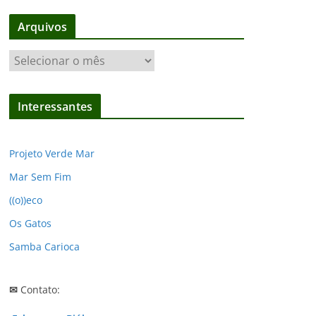
Arquivos
A
r
q
Interessantes
u
i
v
Projeto Verde Mar
o
Mar Sem Fim
s
((o))eco
Os Gatos
Samba Carioca
✉
Contato: