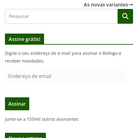
As novas variantes
Assine grátis!
Digite o seu endereço de e-mail para assinar o Biólogo e
receber novidades.
E
n
d
e
Assinar
r
e
Junte-se a 155mil outros assinantes
ç
o
d