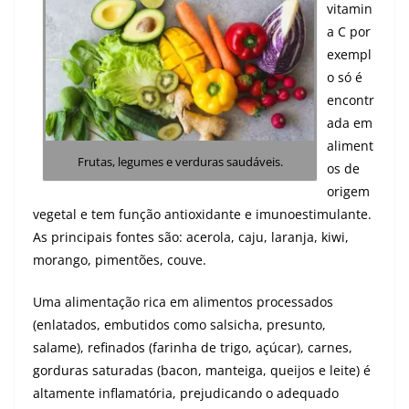
vitamin
a C por
exempl
o só é
encontr
ada em
aliment
Frutas, legumes e verduras saudáveis.
os de
origem
vegetal e tem função antioxidante e imunoestimulante.
As principais fontes são: acerola, caju, laranja, kiwi,
morango, pimentões, couve.
Uma alimentação rica em alimentos processados
(enlatados, embutidos como salsicha, presunto,
salame), refinados (farinha de trigo, açúcar), carnes,
gorduras saturadas (bacon, manteiga, queijos e leite) é
altamente inflamatória, prejudicando o adequado