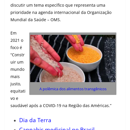
discutir um tema específico que representa uma
prioridade na agenda internacional da Organização
Mundial da Saúde – OMS.
Em
2021 o
foco é
“Constr
uir um
mundo
mais
justo,
A polêmica dos alimentos transgênicos
equitati
vo e
saudável após a COVID-19 na Região das Américas.”
Dia da Terra
Cannabis medicinal no Brasil