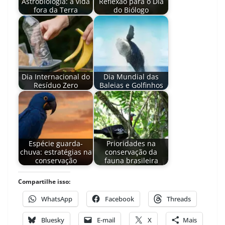
Astrobiologia: a vida
Reflexão para o Dia
fora da Terra
do Biólogo
Dia Internacional do
Dia Mundial das
Resíduo Zero
Baleias e Golfinhos
Espécie guarda-
Prioridades na
chuva: estratégias na
conservação da
conservação
fauna brasileira
Compartilhe isso:
WhatsApp
Facebook
Threads
Bluesky
E-mail
X
Mais