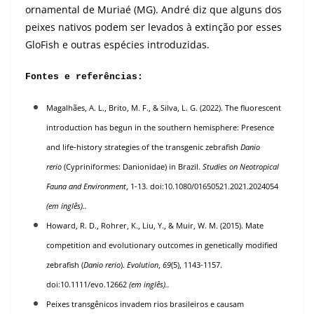
ornamental de Muriaé (MG). André diz que alguns dos
peixes nativos podem ser levados à extinção por esses
GloFish e outras espécies introduzidas.
Fontes e referências:
Magalhães, A. L., Brito, M. F., & Silva, L. G. (2022). The fluorescent
introduction has begun in the southern hemisphere: Presence
and life-history strategies of the transgenic zebrafish
Danio
rerio
(Cypriniformes: Danionidae) in Brazil.
Studies on Neotropical
Fauna and Environment
, 1-13. doi:
10.1080/01650521.2021.2024054
(em inglês)..
Howard, R. D., Rohrer, K., Liu, Y., & Muir, W. M. (2015). Mate
competition and evolutionary outcomes in genetically modified
zebrafish (
Danio rerio
).
Evolution
,
69
(5), 1143-1157.
doi:
10.1111/evo.12662
(em inglês)..
Peixes transgênicos invadem rios brasileiros e causam