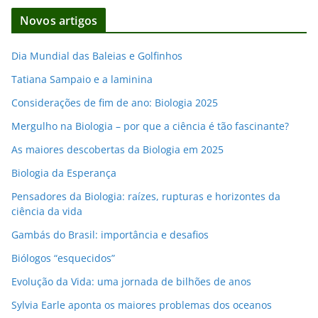
d
Novos artigos
e
e
Dia Mundial das Baleias e Golfinhos
m
Tatiana Sampaio e a laminina
a
i
Considerações de fim de ano: Biologia 2025
l
Mergulho na Biologia – por que a ciência é tão fascinante?
As maiores descobertas da Biologia em 2025
Biologia da Esperança
Pensadores da Biologia: raízes, rupturas e horizontes da
ciência da vida
Gambás do Brasil: importância e desafios
Biólogos “esquecidos”
Evolução da Vida: uma jornada de bilhões de anos
Sylvia Earle aponta os maiores problemas dos oceanos