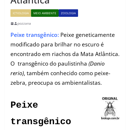
ICTIOLOGIA
MEIO AMBIENTE
ZOOLOGIA
pozzana
Peixe transgênico:
Peixe geneticamente
modificado para brilhar no escuro é
encontrado em riachos da Mata Atlântica.
O transgênico do paulistinha
(Danio
rerio)
, também conhecido como peixe-
zebra, preocupa os ambientalistas.
Peixe
transgênico invade águas da Mata atlântica
Peixe
transgênico