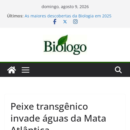
Pular
domingo, agosto 9, 2026
Mergulho na Biologia – por que a ciência é tão
para
Últimos:
fascinante?
o
As maiores descobertas da Biologia em 2025
Dia Mundial das Baleias e Golfinhos
conteúdo
Tatiana Sampaio e a laminina
Considerações de fim de ano: Biologia 2025
Peixe transgênico
invade águas da Mata
Atlântica