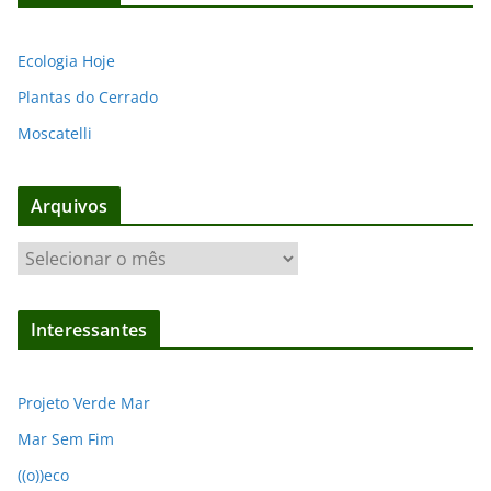
Ecologia Hoje
Plantas do Cerrado
Moscatelli
Arquivos
A
r
q
Interessantes
u
i
v
Projeto Verde Mar
o
Mar Sem Fim
s
((o))eco