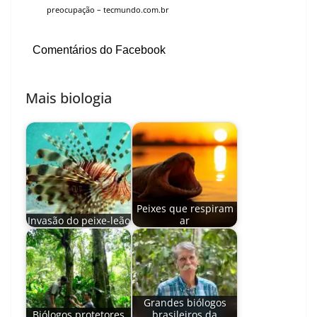
preocupação
– tecmundo.com.br
Comentários do Facebook
Mais biologia
Peixes que respiram
Invasão do peixe-leão
ar
Grandes biólogos
Biólogos protetores
brasileiros da