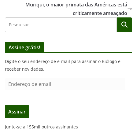
Muriqui, o maior primata das Américas está
criticamente ameaçado
Assine grátis!
Digite o seu endereço de e-mail para assinar o Biólogo e
receber novidades.
E
n
d
e
Assinar
r
e
Junte-se a 155mil outros assinantes
ç
o