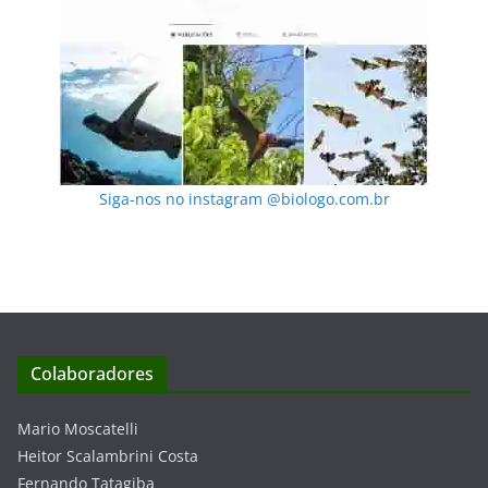
Siga-nos no instagram @biologo.com.br
Colaboradores
Mario Moscatelli
Heitor Scalambrini Costa
Fernando Tatagiba