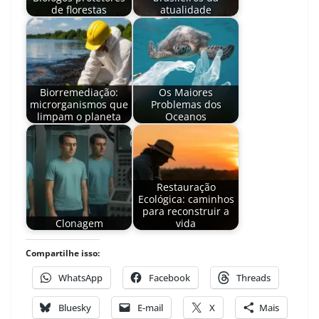
de florestas
atualidade
Biorremediação:
Os Maiores
microrganismos que
Problemas dos
limpam o planeta
Oceanos
Restauração
Ecológica: caminhos
para reconstruir a
Clonagem
vida
Compartilhe isso:
WhatsApp
Facebook
Threads
Bluesky
E-mail
X
Mais