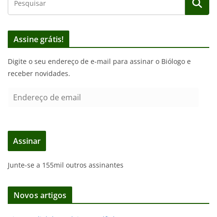
Assine grátis!
Digite o seu endereço de e-mail para assinar o Biólogo e
receber novidades.
E
n
d
e
Assinar
r
e
Junte-se a 155mil outros assinantes
ç
o
d
Novos artigos
e
e