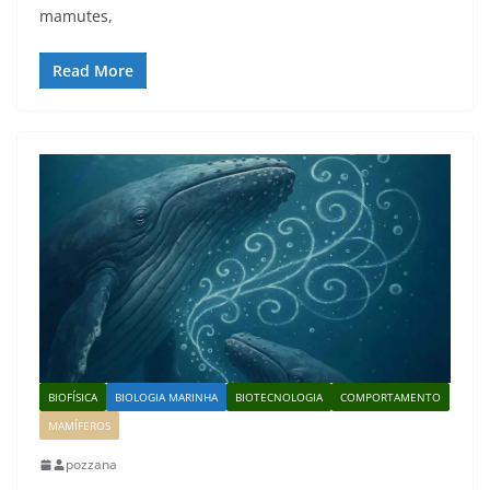
mamutes,
Read More
BIOFÍSICA
BIOLOGIA MARINHA
BIOTECNOLOGIA
COMPORTAMENTO
MAMÍFEROS
pozzana