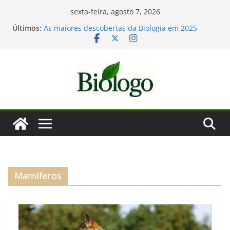
Pular
sexta-feira, agosto 7, 2026
para
Últimos:
As maiores descobertas da Biologia em 2025
o
Dia Mundial das Baleias e Golfinhos
Tatiana Sampaio e a laminina
conteúdo
Considerações de fim de ano: Biologia 2025
Mergulho na Biologia – por que a ciência é tão
fascinante?
Mamíferos