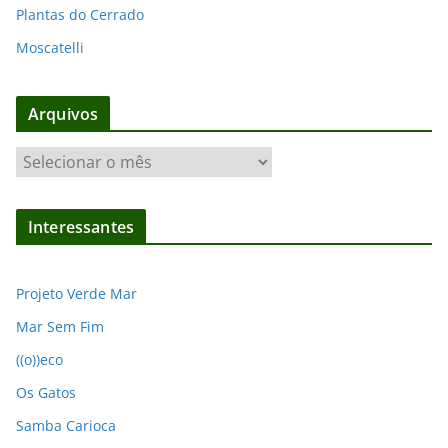
Plantas do Cerrado
Moscatelli
Arquivos
A
r
q
Interessantes
u
i
v
Projeto Verde Mar
o
Mar Sem Fim
s
((o))eco
Os Gatos
Samba Carioca