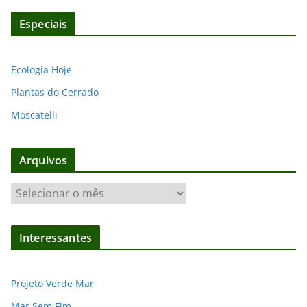
Especiais
Ecologia Hoje
Plantas do Cerrado
Moscatelli
Arquivos
A
r
q
Interessantes
u
i
v
Projeto Verde Mar
o
Mar Sem Fim