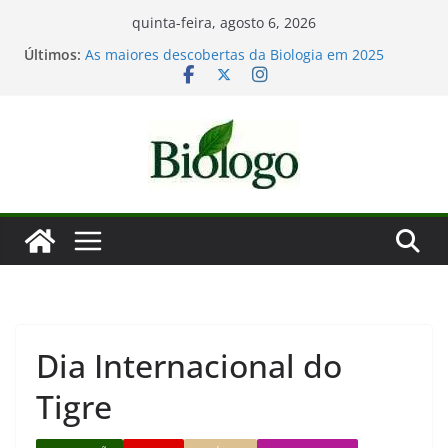
Pular
quinta-feira, agosto 6, 2026
Mergulho na Biologia – por que a ciência é tão
para
Últimos:
fascinante?
o
As maiores descobertas da Biologia em 2025
Dia Mundial das Baleias e Golfinhos
conteúdo
Tatiana Sampaio e a laminina
Considerações de fim de ano: Biologia 2025
Dia Internacional do
Tigre