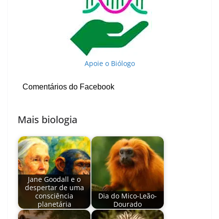
Apoie o Biólogo
Comentários do Facebook
Mais biologia
Jane Goodall e o
despertar de uma
consciência
Dia do Mico-Leão-
planetária
Dourado