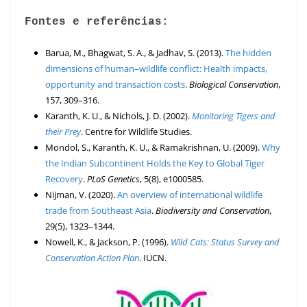
F
ontes e referências:
Barua, M., Bhagwat, S. A., & Jadhav, S. (2013).
The hidden
dimensions of human–wildlife conflict: Health impacts,
opportunity and transaction costs
.
Biological Conservation
,
157, 309–316.
Karanth, K. U., & Nichols, J. D. (2002).
Monitoring Tigers and
their Prey
. Centre for Wildlife Studies.
Mondol, S., Karanth, K. U., & Ramakrishnan, U. (2009).
Why
the Indian Subcontinent Holds the Key to Global Tiger
Recovery
.
PLoS Genetics
, 5(8), e1000585.
Nijman, V. (2020).
An overview of international wildlife
trade from Southeast Asia
.
Biodiversity and Conservation
,
29(5), 1323–1344.
Nowell, K., & Jackson, P. (1996).
Wild Cats: Status Survey and
Conservation Action Plan
. IUCN.