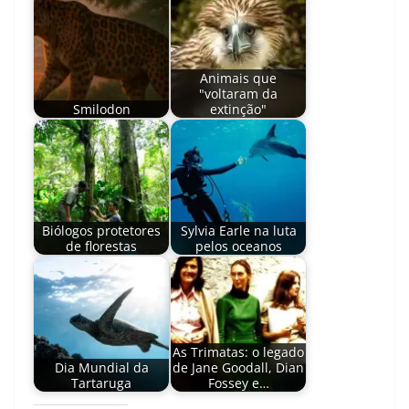
Animais que
"voltaram da
Smilodon
extinção"
Biólogos protetores
Sylvia Earle na luta
de florestas
pelos oceanos
As Trimatas: o legado
Dia Mundial da
de Jane Goodall, Dian
Tartaruga
Fossey e…