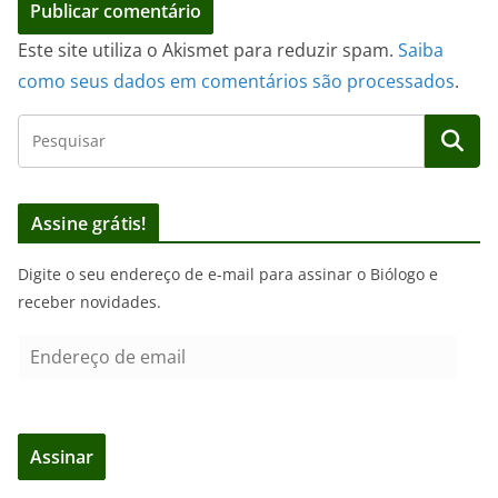
Este site utiliza o Akismet para reduzir spam.
Saiba
como seus dados em comentários são processados
.
Assine grátis!
Digite o seu endereço de e-mail para assinar o Biólogo e
receber novidades.
E
n
d
e
Assinar
r
e