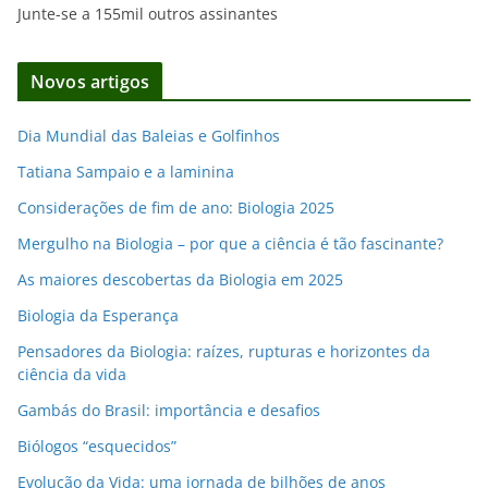
Junte-se a 155mil outros assinantes
ç
o
d
Novos artigos
e
e
Dia Mundial das Baleias e Golfinhos
m
Tatiana Sampaio e a laminina
a
i
Considerações de fim de ano: Biologia 2025
l
Mergulho na Biologia – por que a ciência é tão fascinante?
As maiores descobertas da Biologia em 2025
Biologia da Esperança
Pensadores da Biologia: raízes, rupturas e horizontes da
ciência da vida
Gambás do Brasil: importância e desafios
Biólogos “esquecidos”
Evolução da Vida: uma jornada de bilhões de anos