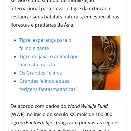
servido como símbolo de mobilização
internacional para salvar o tigre da extinção e
restaurar seus habitats naturais, em especial nas
florestas e pradarias da Ásia.
Tigre, esperança para o
felino gigante
Tigre-de-java, o animal que
não está mais lá
Os Grandes Felinos
Grandes felinos e suas
“origens fantasmagóricas”
De acordo com dados do
World Wildlife Fund
(WWF), no início do século XX, mais de 100.000
tigres (
Panthera tigris
) vagavam por vastas regiões
que iam do Cáucaso às florestas tropicais da