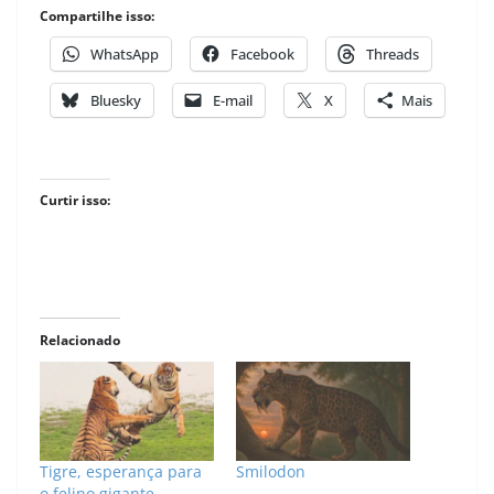
Compartilhe isso:
WhatsApp
Facebook
Threads
Bluesky
E-mail
X
Mais
Curtir isso:
Relacionado
Tigre, esperança para
Smilodon
o felino gigante