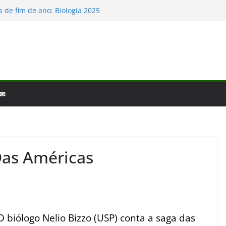
 de fim de ano: Biologia 2025
iologia – por que a ciência é tão fascinante?
scobertas da Biologia em 2025
as Baleias e Golfinhos
io e a laminina
 ✉
Das Américas
O biólogo Nelio Bizzo (USP) conta a saga das