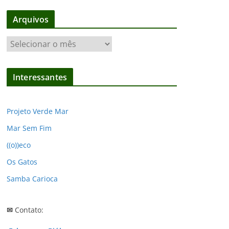
Arquivos
A
r
q
Interessantes
u
i
v
Projeto Verde Mar
o
Mar Sem Fim
s
((o))eco
Os Gatos
Samba Carioca
✉
Contato: