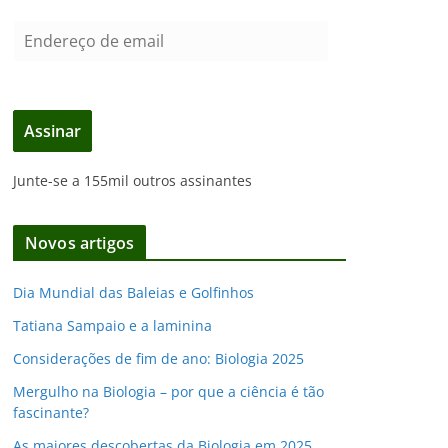
E
n
d
e
Assinar
r
e
Junte-se a 155mil outros assinantes
ç
o
d
Novos artigos
e
e
Dia Mundial das Baleias e Golfinhos
m
Tatiana Sampaio e a laminina
a
i
Considerações de fim de ano: Biologia 2025
l
Mergulho na Biologia – por que a ciência é tão
fascinante?
As maiores descobertas da Biologia em 2025