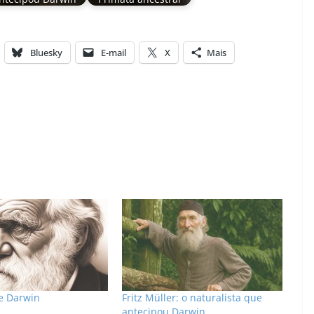
Bluesky
E-mail
X
Mais
e Darwin
Fritz Müller: o naturalista que
antecipou Darwin