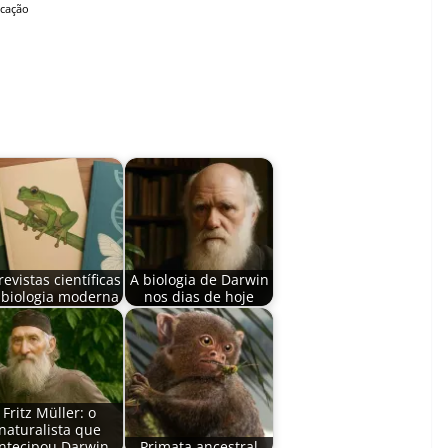
ucação
revistas científicas
A biologia de Darwin
 biologia moderna
nos dias de hoje
Fritz Müller: o
naturalista que
ntecipou Darwin
Primata ancestral