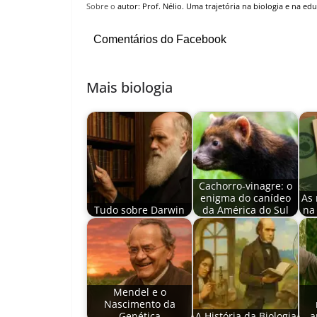
Sobre o
autor:
Prof. Nélio. Uma trajetória na biologia e na ed
Comentários do Facebook
Mais biologia
Cachorro-vinagre: o
enigma do canídeo
As 
Tudo sobre Darwin
da América do Sul
na
Mendel e o
Nascimento da
Genética
A História da Biologia
a