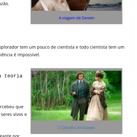
azão.
A viagem de Darwin
plorador tem um pouco de cientista e todo cientista tem um
iência é impossível.
à teoria
ercebeu que
seres vivos e
O Desafio de Darwin
gante por