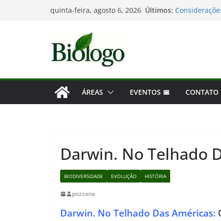
Pular
Últimos:
Considerações
quinta-feira, agosto 6, 2026
para
Mergulho na B
As maiores de
o
Dia Mundial d
conteúdo
Tatiana Sampa
ÁREAS
EVENTOS 📅
CONTATO
Darwin. No Telhado 
BIODIVERSIDADE
EVOLUÇÃO
HISTÓRIA
pozzana
Darwin. No Telhado Das Américas: