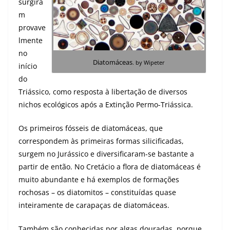
surgira
m
provave
lmente
no
Diatomáceas
. by Wipeter
início
do
Triássico, como resposta à libertação de diversos
nichos ecológicos após a Extinção Permo-Triássica.
Os primeiros fósseis de diatomáceas, que
correspondem às primeiras formas silicificadas,
surgem no Jurássico e diversificaram-se bastante a
partir de então. No Cretácio a flora de diatomáceas é
muito abundante e há exemplos de formações
rochosas – os diatomitos – constituídas quase
inteiramente de carapaças de diatomáceas.
Também são conhecidas por algas douradas, porque