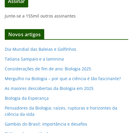
Assinar
r
e
Junte-se a 155mil outros assinantes
ç
o
d
Novos artigos
e
e
Dia Mundial das Baleias e Golfinhos
m
Tatiana Sampaio e a laminina
a
i
Considerações de fim de ano: Biologia 2025
l
Mergulho na Biologia – por que a ciência é tão fascinante?
As maiores descobertas da Biologia em 2025
Biologia da Esperança
Pensadores da Biologia: raízes, rupturas e horizontes da
ciência da vida
Gambás do Brasil: importância e desafios