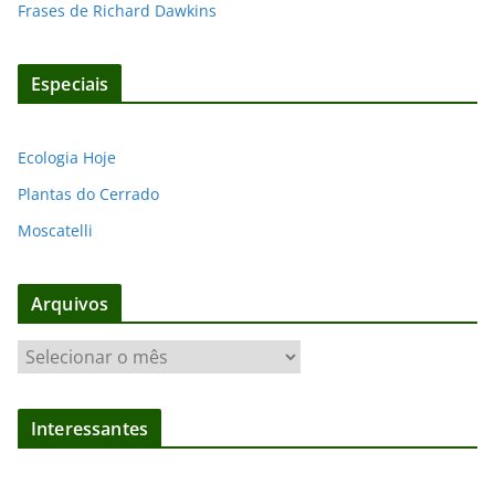
Frases de Richard Dawkins
Especiais
Ecologia Hoje
Plantas do Cerrado
Moscatelli
Arquivos
A
r
q
Interessantes
u
i
v