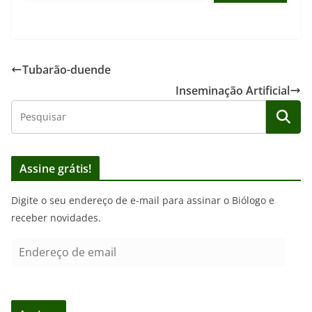
Tubarão-duende
Inseminação Artificial
Assine grátis!
Digite o seu endereço de e-mail para assinar o Biólogo e
receber novidades.
E
n
d
e