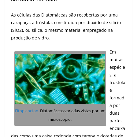
Características
As células das Diatomáceas são recobertas por uma
carapaça, a frústola, constituída por dióxido de silício
(SiO2), ou sílica, o mesmo material empregado na
produção de vidro.
Em
muitas
espécie
s, a
frústola
é
formad
a por
Fitoplancton
.
Diatomáceas variadas vistas por um
duas
microscópio.
partes
encaixa
das como uma caixa redonda com tampa e dotadas de