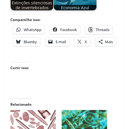
Extinções silenciosas
de invertebrados
Economia Azul
Compartilhe isso:
WhatsApp
Facebook
Threads
Bluesky
E-mail
X
Mais
Curtir isso:
Relacionado