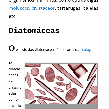
moluscos
,
crustáceos
, tartarugas, baleias,
etc.
Diatomáceas
O
estudo das diatomáceas é um ramo da
ficologia
.
As
diatom
áceas
são
classific
adas
como
eucario