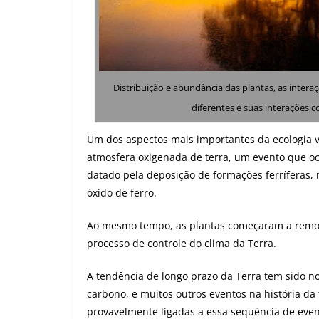
Distribuição e abundância das plantas, as inte
diferentes e suas interações 
Um dos aspectos mais importantes da ecologia 
atmosfera oxigenada de terra, um evento que oco
datado pela deposição de formações ferríferas,
óxido de ferro.
Ao mesmo tempo, as plantas começaram a remove
processo de controle do clima da Terra.
A tendência de longo prazo da Terra tem sido no
carbono, e muitos outros eventos na história da
provavelmente ligadas a essa sequência de eve