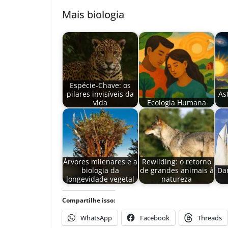
Mais biologia
Espécie-Chave: os
pilares invisíveis da
As
vida
Ecologia Humana
Árvores milenares e a
Rewilding: o retorno
biologia da
de grandes animais à
Da
longevidade vegetal
natureza
Compartilhe isso:
WhatsApp
Facebook
Threads