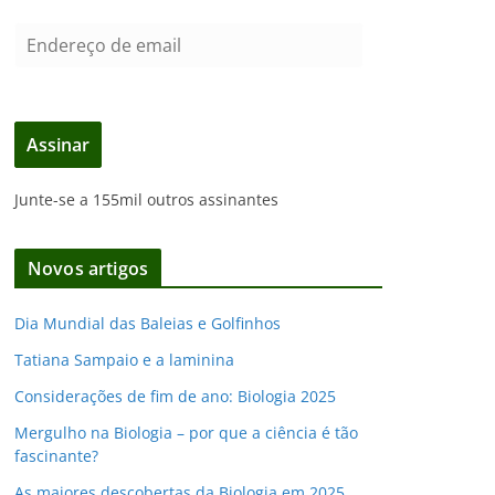
E
n
d
e
Assinar
r
e
Junte-se a 155mil outros assinantes
ç
o
d
Novos artigos
e
e
Dia Mundial das Baleias e Golfinhos
m
Tatiana Sampaio e a laminina
a
i
Considerações de fim de ano: Biologia 2025
l
Mergulho na Biologia – por que a ciência é tão
fascinante?
As maiores descobertas da Biologia em 2025