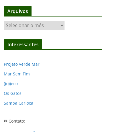
Arquivos
A
r
q
Interessantes
u
i
v
Projeto Verde Mar
o
Mar Sem Fim
s
((o))eco
Os Gatos
Samba Carioca
✉
Contato: