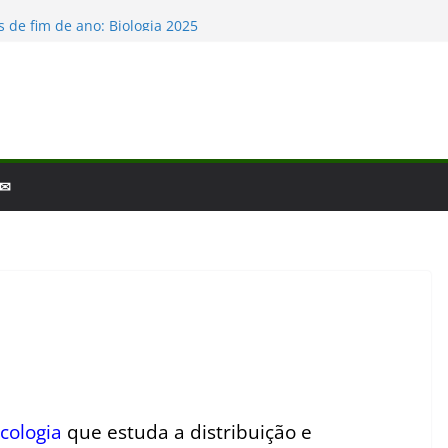
io e a laminina
 de fim de ano: Biologia 2025
iologia – por que a ciência é tão fascinante?
scobertas da Biologia em 2025
as Baleias e Golfinhos
 ✉
cologia
que estuda a distribuição e