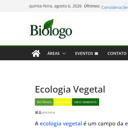
Pular
Últimos:
Tatiana Sampa
quinta-feira, agosto 6, 2026
para
Considerações
Mergulho na B
o
As maiores de
conteúdo
Dia Mundial d
ÁREAS
EVENTOS 📅
CONTATO
Ecologia Vegetal
BOTÂNICA
ECOLOGIA
MEIO AMBIENTE
pozzana
A
ecologia vegetal
é um campo da
e