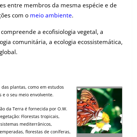
ções entre membros da mesma espécie e de
ações com o
meio ambiente
.
 compreende a ecofisiologia vegetal, a
logia comunitária, a ecologia ecossistemática,
global.
ia das plantas, como em estudos
s e o seu meio envolvente.
ção da Terra é fornecida por O.W.
egetação: Florestas tropicais,
ossistemas mediterrânicos,
emperadas, florestas de coníferas,