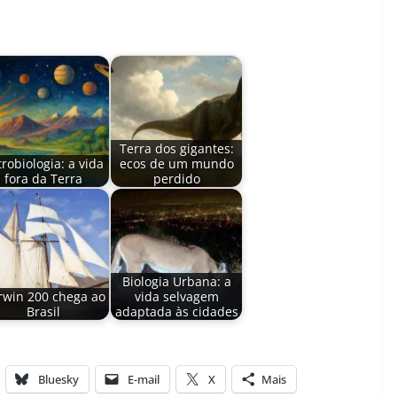
Terra dos gigantes:
trobiologia: a vida
ecos de um mundo
fora da Terra
perdido
Biologia Urbana: a
rwin 200 chega ao
vida selvagem
Brasil
adaptada às cidades
Bluesky
E-mail
X
Mais