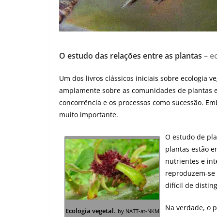
O estudo das relações entre as plantas
– e
Um dos livros clássicos iniciais sobre ecologia veg
amplamente sobre as comunidades de plantas e,
concorrência e os processos como sucessão. Embo
muito importante.
O estudo de pla
plantas estão en
nutrientes e in
reproduzem-se 
difícil de distin
Na verdade, o p
.
Ecologia vegetal
by NATT-at-NKM