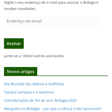
Digite o seu endereço de e-mail para assinar o Biólogo e
receber novidades.
E
n
d
e
Assinar
r
e
Junte-se a 155mil outros assinantes
ç
o
d
Novos artigos
e
e
Dia Mundial das Baleias e Golfinhos
m
Tatiana Sampaio e a laminina
a
i
Considerações de fim de ano: Biologia 2025
l
Mergulho na Biologia – por que a ciência é tão fascinante?