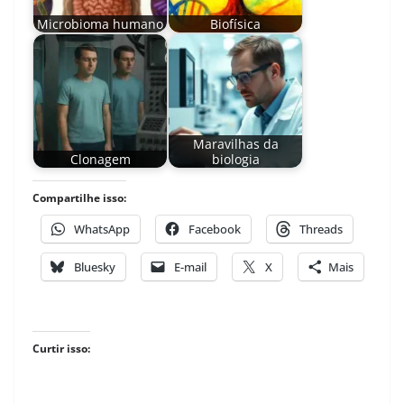
Microbioma humano
Biofísica
Maravilhas da
Clonagem
biologia
Compartilhe isso:
WhatsApp
Facebook
Threads
Bluesky
E-mail
X
Mais
Curtir isso: