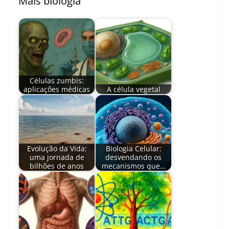
Mais biologia
Células zumbis:
aplicações médicas
A célula vegetal
Evolução da Vida:
Biologia Celular:
uma jornada de
desvendando os
bilhões de anos
mecanismos que…