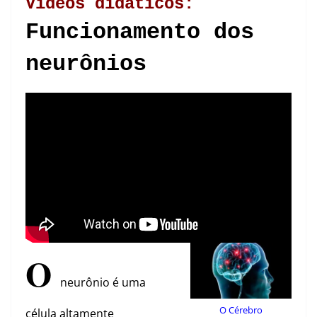
Vídeos didáticos:
Funcionamento dos
neurônios
O
neurônio é uma
O Cérebro
célula altamente