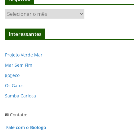
A
r
q
Interessantes
u
i
v
Projeto Verde Mar
o
Mar Sem Fim
s
((o))eco
Os Gatos
Samba Carioca
✉
Contato:
Fale com o Biólogo