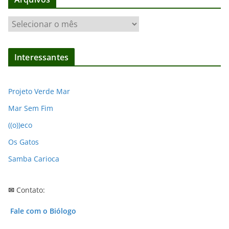
A
r
q
Interessantes
u
i
v
Projeto Verde Mar
o
Mar Sem Fim
s
((o))eco
Os Gatos
Samba Carioca
✉
Contato:
Fale com o Biólogo