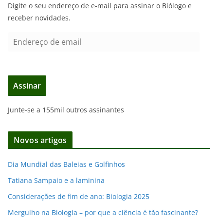
Digite o seu endereço de e-mail para assinar o Biólogo e
receber novidades.
E
n
d
e
Assinar
r
e
Junte-se a 155mil outros assinantes
ç
o
d
Novos artigos
e
e
Dia Mundial das Baleias e Golfinhos
m
Tatiana Sampaio e a laminina
a
i
Considerações de fim de ano: Biologia 2025
l
Mergulho na Biologia – por que a ciência é tão fascinante?