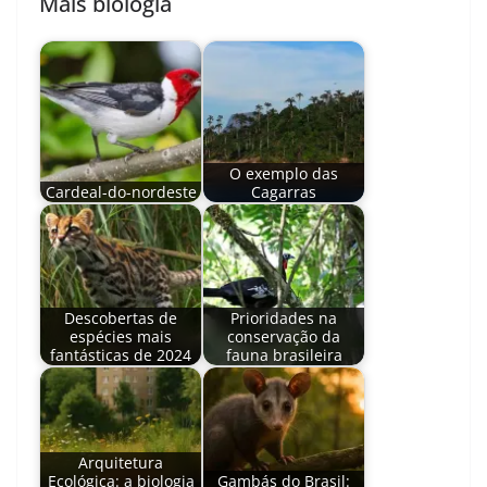
Mais biologia
O exemplo das
Cardeal-do-nordeste
Cagarras
Descobertas de
Prioridades na
espécies mais
conservação da
fantásticas de 2024
fauna brasileira
Arquitetura
Ecológica: a biologia
Gambás do Brasil: