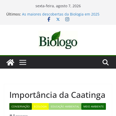
Pular
sexta-feira, agosto 7, 2026
para
Mergulho na Biologia – por que a ciência é tão
Últimos:
fascinante?
o
As maiores descobertas da Biologia em 2025
conteúdo
Dia Mundial das Baleias e Golfinhos
Tatiana Sampaio e a laminina
Considerações de fim de ano: Biologia 2025
Importância da Caatinga
CONSERVAÇÃO
ECOLOGIA
EDUCAÇÃO AMBIENTAL
MEIO AMBIENTE
pozzana