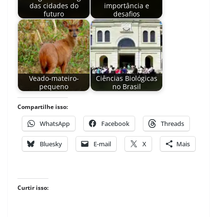
das cidades do
importância e
futuro
desafios
Veado-mateiro-
Ciências Biológicas
pequeno
no Brasil
Compartilhe isso:
WhatsApp
Facebook
Threads
Bluesky
E-mail
X
Mais
Curtir isso: