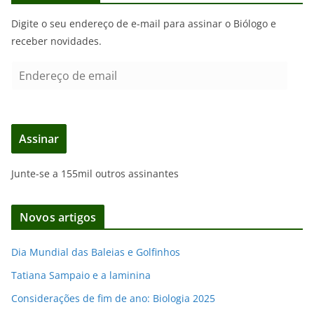
Digite o seu endereço de e-mail para assinar o Biólogo e
receber novidades.
E
n
d
e
Assinar
r
e
Junte-se a 155mil outros assinantes
ç
o
d
Novos artigos
e
e
Dia Mundial das Baleias e Golfinhos
m
Tatiana Sampaio e a laminina
a
i
Considerações de fim de ano: Biologia 2025