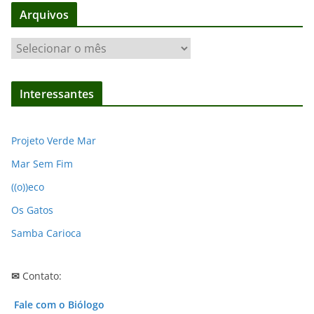
Arquivos
A
r
q
Interessantes
u
i
v
Projeto Verde Mar
o
Mar Sem Fim
s
((o))eco
Os Gatos
Samba Carioca
✉
Contato:
Fale com o Biólogo