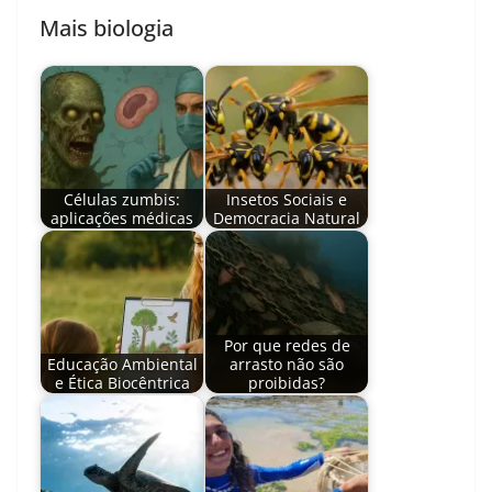
Mais biologia
Células zumbis:
Insetos Sociais e
aplicações médicas
Democracia Natural
Por que redes de
Educação Ambiental
arrasto não são
e Ética Biocêntrica
proibidas?