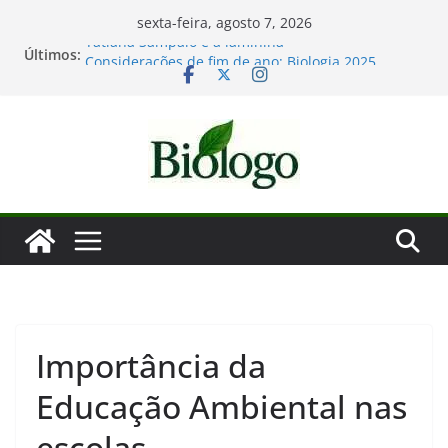
Pular
sexta-feira, agosto 7, 2026
para
Últimos:
Tatiana Sampaio e a laminina
o
Considerações de fim de ano: Biologia 2025
Mergulho na Biologia – por que a ciência é tão
conteúdo
fascinante?
As maiores descobertas da Biologia em 2025
Dia Mundial das Baleias e Golfinhos
Importância da
Educação Ambiental nas
escolas