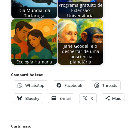
Programa gratuito de
Dia Mundial da
Extensão
Tartaruga
Universitária
Jane Goodall e o
despertar de uma
consciência
Ecologia Humana
planetária
Compartilhe isso:
WhatsApp
Facebook
Threads
Bluesky
E-mail
X
Mais
Curtir isso: