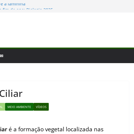
e a laminina
 fim de ano: Biologia 2025
ogia – por que a ciência é tão fascinante?
bertas da Biologia em 2025
Baleias e Golfinhos
 ✉
iliar
AL
MEIO AMBIENTE
VÍDEOS
iar
é a formação vegetal localizada nas