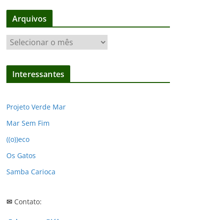
Arquivos
A
r
q
Interessantes
u
i
v
Projeto Verde Mar
o
Mar Sem Fim
s
((o))eco
Os Gatos
Samba Carioca
✉
Contato: