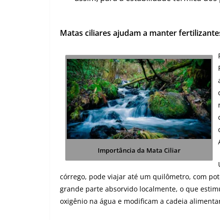
Matas ciliares ajudam a manter fertilizante
Importância da Mata Ciliar
córrego, pode viajar até um quilômetro, com pote
grande parte absorvido localmente, o que estimu
oxigênio na água e modificam a cadeia alimentar