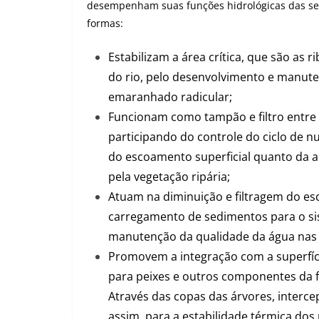
desempenham suas funções hidrológicas das se
formas:
Estabilizam a área crítica, que são as r
do rio, pelo desenvolvimento e manut
emaranhado radicular;
Funcionam como tampão e filtro entre 
participando do controle do ciclo de nu
do escoamento superficial quanto da a
pela vegetação ripária;
Atuam na diminuição e filtragem do es
carregamento de sedimentos para o sis
manutenção da qualidade da água nas b
Promovem a integração com a superfíc
para peixes e outros componentes da f
Através das copas das árvores, interce
assim, para a estabilidade térmica do