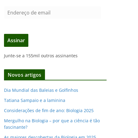
E
n
d
e
Assinar
r
e
Junte-se a 155mil outros assinantes
ç
o
d
Novos artigos
e
e
Dia Mundial das Baleias e Golfinhos
m
Tatiana Sampaio e a laminina
a
i
Considerações de fim de ano: Biologia 2025
l
Mergulho na Biologia – por que a ciência é tão
fascinante?
As maiores descobertas da Biologia em 2025