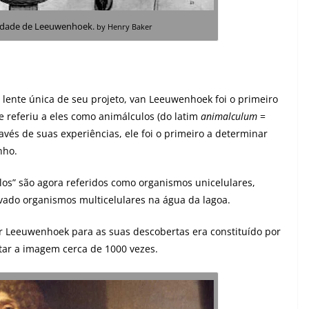
edade de Leeuwenhoek.
by Henry Baker
lente única de seu projeto, van Leeuwenhoek foi o primeiro
Se referiu a eles como animálculos (do latim
animalculum
=
avés de suas experiências, ele foi o primeiro a determinar
nho.
los” são agora referidos como organismos unicelulares,
ado organismos multicelulares na água da lagoa.
r Leeuwenhoek para as suas descobertas era constituído por
ar a imagem cerca de 1000 vezes.