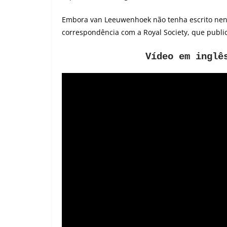
Embora van Leeuwenhoek não tenha escrito n
correspondência com a Royal Society, que public
Vídeo em inglê