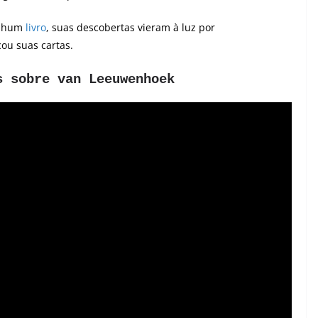
enhum
livro
, suas descobertas vieram à luz por
ou suas cartas.
s sobre van Leeuwenhoek