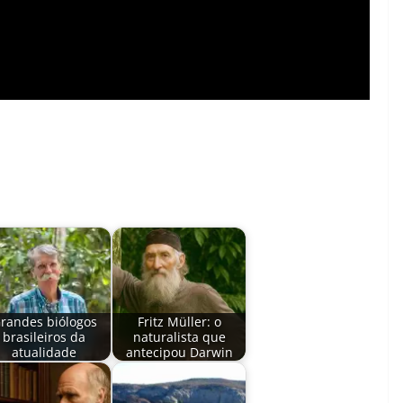
randes biólogos
Fritz Müller: o
brasileiros da
naturalista que
atualidade
antecipou Darwin