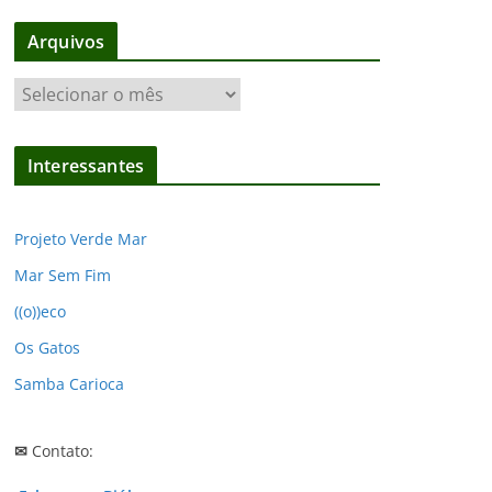
Arquivos
A
r
q
Interessantes
u
i
v
Projeto Verde Mar
o
Mar Sem Fim
s
((o))eco
Os Gatos
Samba Carioca
✉
Contato: