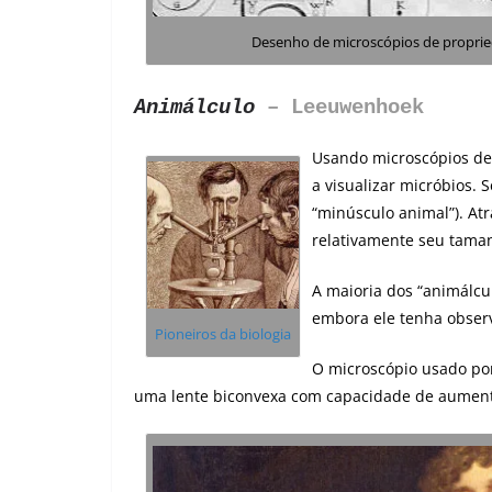
Desenho de microscópios de propri
Animálculo
– Leeuwenhoek
Usando microscópios de 
a visualizar micróbios. 
“minúsculo animal”). Atr
relativamente seu tama
A maioria dos “animálcu
embora ele tenha observ
Pioneiros da biologia
O microscópio usado po
uma lente biconvexa com capacidade de aument