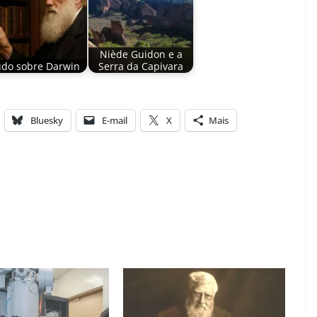
Niède Guidon e a
udo sobre Darwin
Serra da Capivara
Bluesky
E-mail
X
Mais