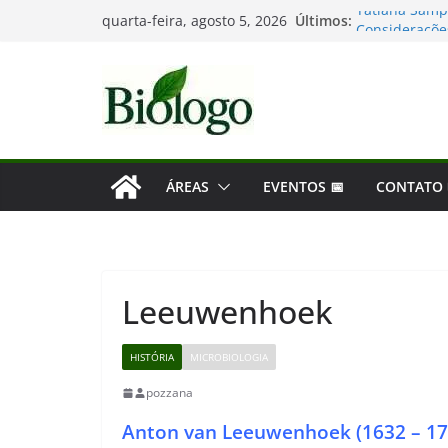
Pular
Últimos:
Tatiana Samp
quarta-feira, agosto 5, 2026
para
Considerações
Mergulho na B
o
As maiores d
conteúdo
Dia Mundial d
ÁREAS
EVENTOS 📅
CONTATO
Leeuwenhoek
HISTÓRIA
MICROBIOLOGIA
pozzana
Anton van Leeuwenhoek (1632 – 17