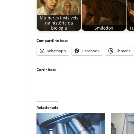
Mulheres invisíveis
na história da
biologia
Smilodon
T
Compartilhe isso:
WhatsApp
Facebook
Threads
Curtir isso:
Relacionado