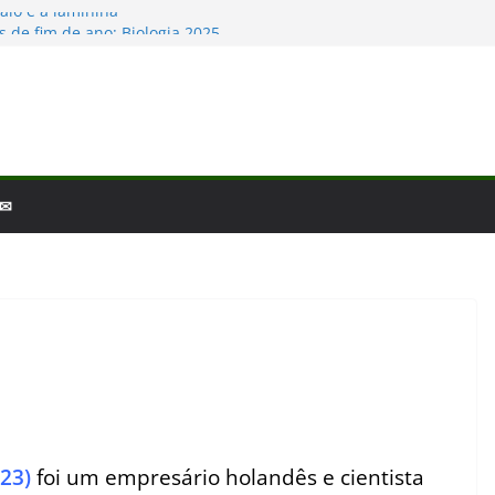
aio e a laminina
 de fim de ano: Biologia 2025
iologia – por que a ciência é tão fascinante?
escobertas da Biologia em 2025
as Baleias e Golfinhos
 ✉
23)
foi um empresário holandês e cientista