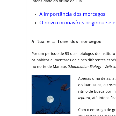
intensidade do brilho da Lua.
A importância dos morcegos
O novo coronavírus originou-se
A lua e a fome dos morcegos
Por um período de 53 dias, biólogos do Institu
os hábitos alimentares de cinco diferentes espé
no norte de Manaus (
Mammalian Biology – Zeitschr
Apenas uma delas, a
do luar. Duas, a
Cormu
ritmo de busca por in
leptura
, até intensif
Com o emprego de gra