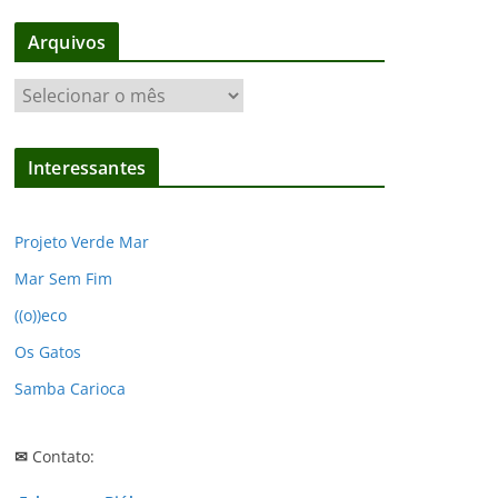
Arquivos
A
r
q
Interessantes
u
i
v
Projeto Verde Mar
o
Mar Sem Fim
s
((o))eco
Os Gatos
Samba Carioca
✉
Contato: