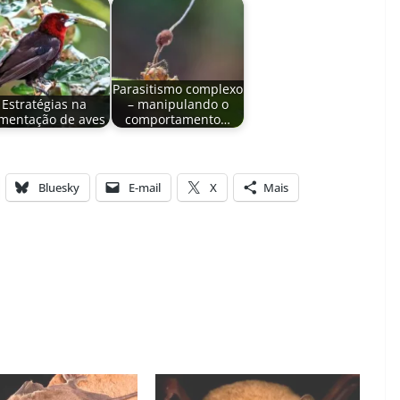
Parasitismo complexo
Estratégias na
– manipulando o
imentação de aves
comportamento…
Bluesky
E-mail
X
Mais