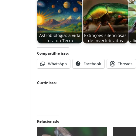
Astrobiologia: a vida
Extinções silenciosas
fora da Terra
de invertebrados
al
Compartilhe isso:
WhatsApp
Facebook
Threads
Curtir isso:
Relacionado