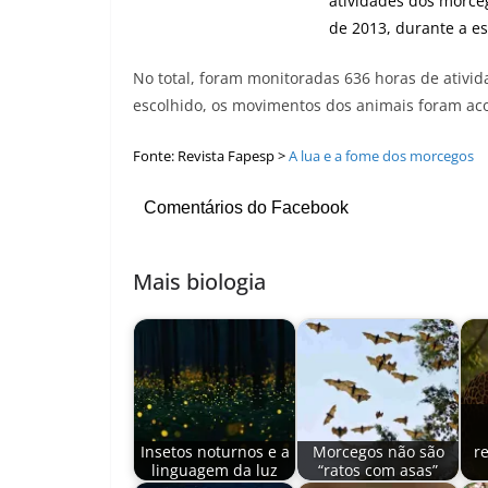
atividades dos morceg
de 2013, durante a e
No total, foram monitoradas 636 horas de ativi
escolhido, os movimentos dos animais foram aco
Fonte:
Revista Fapesp
>
A lua e a fome dos morcegos
Comentários do Facebook
Mais biologia
Insetos noturnos e a
Morcegos não são
r
linguagem da luz
“ratos com asas”