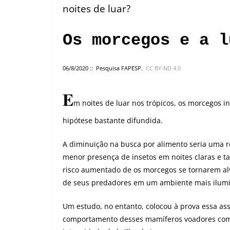
noites de luar?
Os morcegos e a l
06/8/2020 :: Pesquisa FAPESP.
CC BY-ND 4.0
E
m noites de luar nos trópicos, os morcegos 
hipótese bastante difundida.
A diminuição na busca por alimento seria uma r
menor presença de insetos em noites claras e 
risco aumentado de os morcegos se tornarem alv
de seus predadores em um ambiente mais ilum
Um estudo, no entanto, colocou à prova essa as
comportamento desses mamíferos voadores co