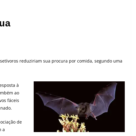
ua
insetívoros reduziriam sua procura por comida, segundo uma
esposta à
também ao
os fáceis
inado.
sociação de
m a