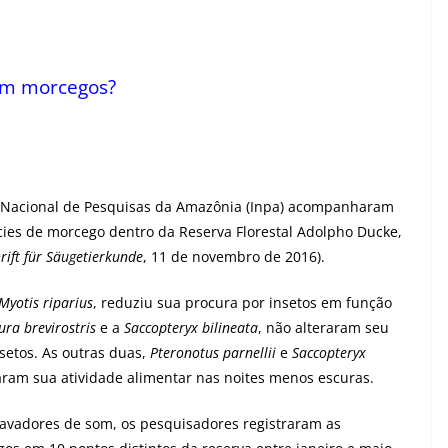
 em morcegos?
to Nacional de Pesquisas da Amazônia (Inpa) acompanharam
cies de morcego dentro da Reserva Florestal Adolpho Ducke,
ift für Säugetierkunde
, 11 de novembro de 2016).
Myotis riparius
, reduziu sua procura por insetos em função
ra brevirostris
e a
Saccopteryx bilineata
, não alteraram seu
setos. As outras duas,
Pteronotus parnellii
e
Saccopteryx
icaram sua atividade alimentar nas noites menos escuras.
vadores de som, os pesquisadores registraram as