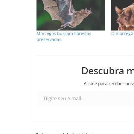
Morcegos buscam florestas
O morcego 
preservadas
Descubra m
Assine para receber noss
Digite seu e-mail…