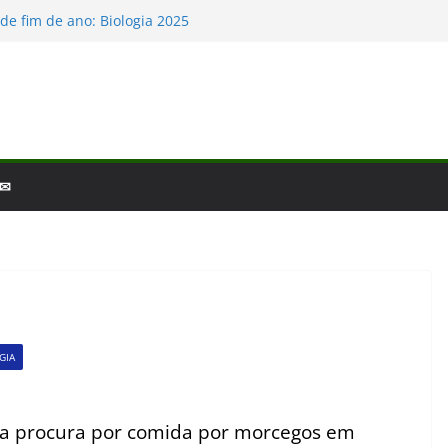
o e a laminina
de fim de ano: Biologia 2025
logia – por que a ciência é tão fascinante?
cobertas da Biologia em 2025
s Baleias e Golfinhos
 ✉
GIA
é a procura por comida por morcegos em