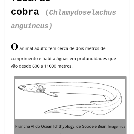
cobra
(
Chlamydoselachus
anguineus)
O
animal adulto tem cerca de dois metros de
comprimento e habita águas em profundidades que
vão desde 600 a 11000 metros.
Prancha VI do Ocean Ichthyology, de Goode e Bean
. Imagem da