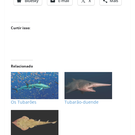
Bluesky
E-mail
X
Mais
Curtir isso:
Relacionado
Os Tubarões
Tubarão-duende