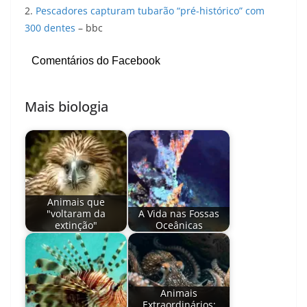
2.
Pescadores capturam tubarão “pré-histórico” com
300 dentes
– bbc
Comentários do Facebook
Mais biologia
Animais que
"voltaram da
A Vida nas Fossas
extinção"
Oceânicas
Animais
Extraordinários: