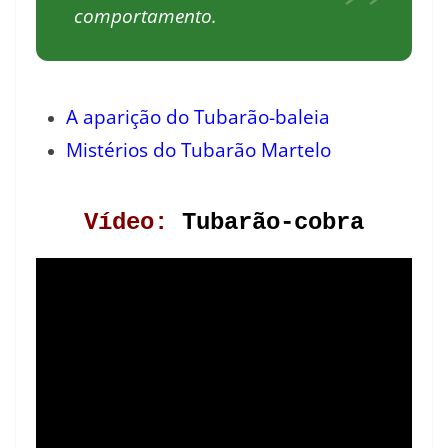
comportamento.
A aparição do Tubarão-baleia
Mistérios do Tubarão Martelo
Vídeo:
Tubarão-cobra