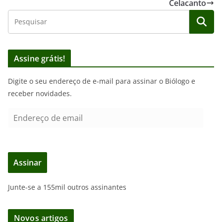
Celacanto
Assine grátis!
Digite o seu endereço de e-mail para assinar o Biólogo e
receber novidades.
E
n
d
e
Assinar
r
e
Junte-se a 155mil outros assinantes
ç
o
d
Novos artigos