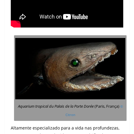
Aquarium tropical du Palais de la Porte Dorée
(Paris, França)
©
Citron
Altamente especializado para a vida nas profundezas,