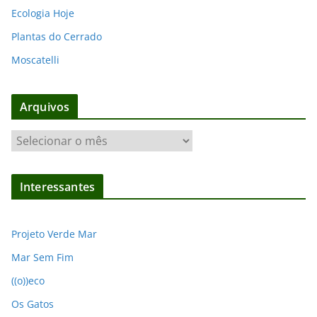
Ecologia Hoje
Plantas do Cerrado
Moscatelli
Arquivos
A
r
q
Interessantes
u
i
v
Projeto Verde Mar
o
Mar Sem Fim
s
((o))eco
Os Gatos