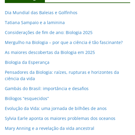
e
e
Dia Mundial das Baleias e Golfinhos
m
Tatiana Sampaio e a laminina
a
i
Considerações de fim de ano: Biologia 2025
l
Mergulho na Biologia – por que a ciência é tão fascinante?
As maiores descobertas da Biologia em 2025
Biologia da Esperança
Pensadores da Biologia: raízes, rupturas e horizontes da
ciência da vida
Gambás do Brasil: importância e desafios
Biólogos “esquecidos”
Evolução da Vida: uma jornada de bilhões de anos
Sylvia Earle aponta os maiores problemas dos oceanos
Mary Anning e a revelação da vida ancestral