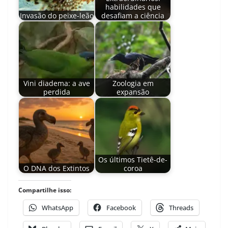
habilidades que
Invasão do peixe-leão
desafiam a ciência
Vini diadema: a ave
Zoologia em
perdida
expansão
Os últimos Tietê-de-
O DNA dos Extintos
coroa
Compartilhe isso:
WhatsApp
Facebook
Threads