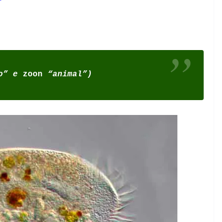
o” e
zoon
“animal”)