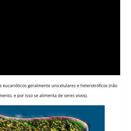
eucarióticos geralmente unicelulares e heterotróficos (não
ento, e por isso se alimenta de seres vivos).