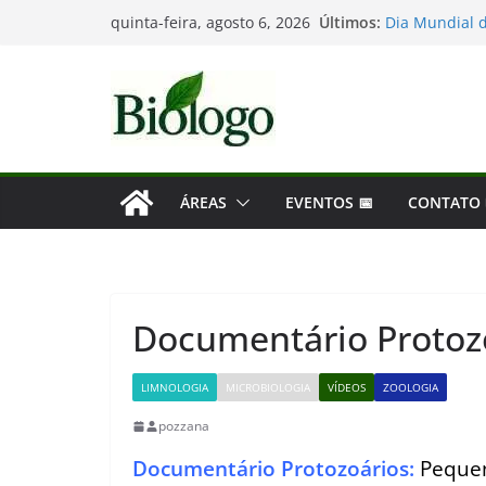
As maiores de
Pular
Últimos:
quinta-feira, agosto 6, 2026
Dia Mundial d
para
Tatiana Sampa
Considerações
o
Mergulho na B
conteúdo
ÁREAS
EVENTOS 📅
CONTATO
Documentário Protoz
LIMNOLOGIA
MICROBIOLOGIA
VÍDEOS
ZOOLOGIA
pozzana
Documentário Protozoários:
Pequen