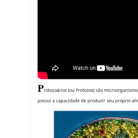
P
rotozoários (ou
Protozoa)
são microorganismos 
possui a capacidade de produzir seu próprio alim