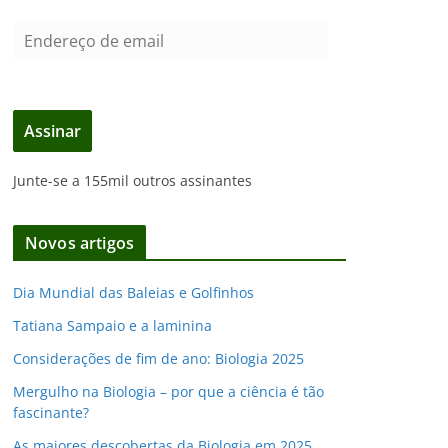
E
n
d
e
Assinar
r
e
Junte-se a 155mil outros assinantes
ç
o
d
Novos artigos
e
e
Dia Mundial das Baleias e Golfinhos
m
Tatiana Sampaio e a laminina
a
i
Considerações de fim de ano: Biologia 2025
l
Mergulho na Biologia – por que a ciência é tão
fascinante?
As maiores descobertas da Biologia em 2025