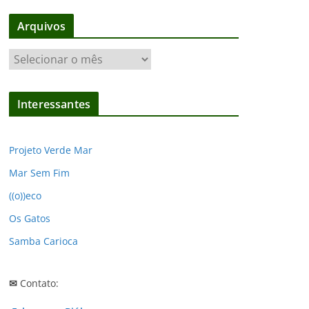
Arquivos
A
r
q
Interessantes
u
i
v
Projeto Verde Mar
o
Mar Sem Fim
s
((o))eco
Os Gatos
Samba Carioca
✉
Contato: