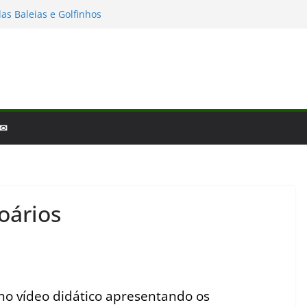
scobertas da Biologia em 2025
as Baleias e Golfinhos
io e a laminina
 de fim de ano: Biologia 2025
iologia – por que a ciência é tão fascinante?
 ✉
oários
o vídeo didático apresentando os