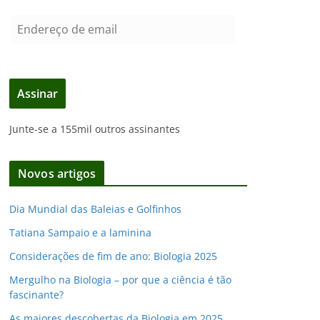
E
n
d
e
Assinar
r
e
Junte-se a 155mil outros assinantes
ç
o
d
Novos artigos
e
e
Dia Mundial das Baleias e Golfinhos
m
Tatiana Sampaio e a laminina
a
i
Considerações de fim de ano: Biologia 2025
l
Mergulho na Biologia – por que a ciência é tão
fascinante?
As maiores descobertas da Biologia em 2025