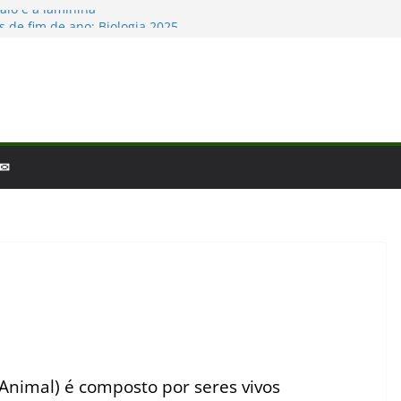
aio e a laminina
 de fim de ano: Biologia 2025
iologia – por que a ciência é tão fascinante?
escobertas da Biologia em 2025
as Baleias e Golfinhos
 ✉
Animal) é composto por seres vivos