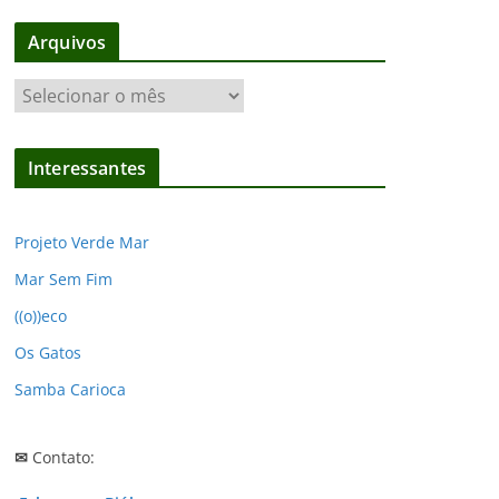
Arquivos
A
r
q
Interessantes
u
i
v
Projeto Verde Mar
o
Mar Sem Fim
s
((o))eco
Os Gatos
Samba Carioca
✉
Contato: