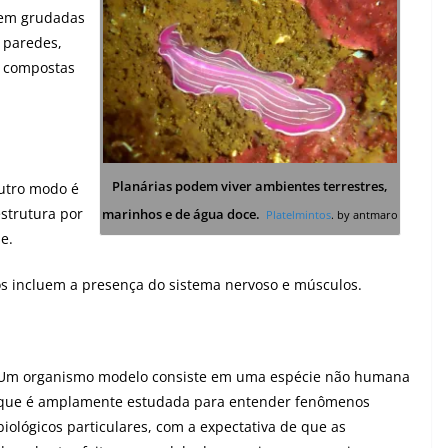
rem grudadas
 paredes,
, compostas
Planárias podem viver ambientes terrestres,
outro modo é
strutura por
marinhos e de água doce
.
Platelmintos
. by antmaro
e.
ios incluem a presença do sistema nervoso e músculos.
Um organismo modelo consiste em uma espécie não humana
que é amplamente estudada para entender fenômenos
biológicos particulares, com a expectativa de que as