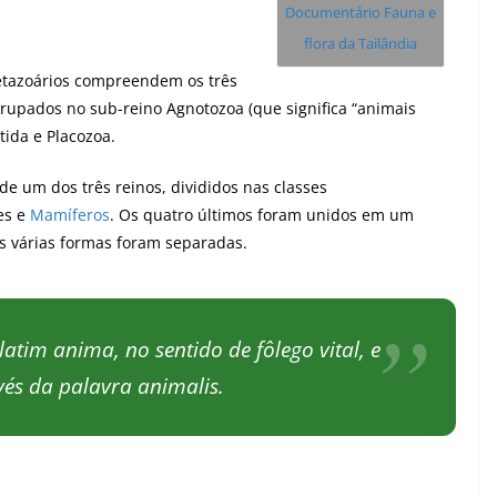
Documentário Fauna e
flora da Tailândia
etazoários compreendem os três
agrupados no sub-reino Agnotozoa (que significa “animais
ida e Placozoa.
de um dos três reinos, divididos nas classes
ves e
Mamíferos
. Os quatro últimos foram unidos em um
s várias formas foram separadas.
atim anima, no sentido de fôlego vital, e
vés da palavra animalis.