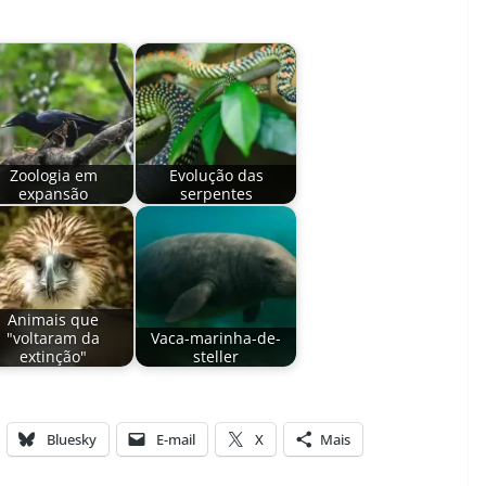
Zoologia em
Evolução das
expansão
serpentes
Animais que
"voltaram da
Vaca-marinha-de-
extinção"
steller
Bluesky
E-mail
X
Mais