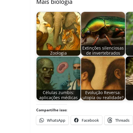
Mais biologia
Extinções silenciosas
Zoologia
de invertebrados
Células zumbis:
Evolução Reversa:
aplicações médicas
utopia ou realidade?
Compartilhe isso:
WhatsApp
Facebook
Threads