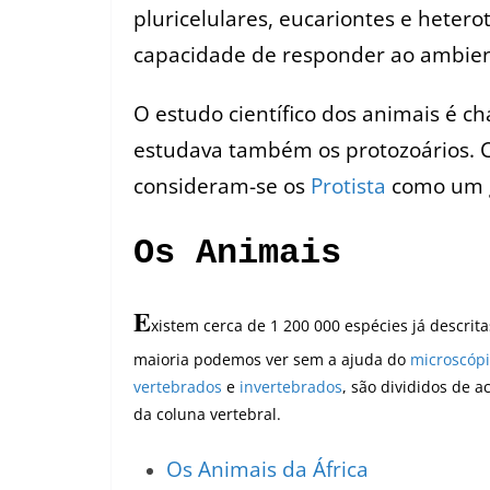
pluricelulares, eucariontes e hetero
capacidade de responder ao ambien
O estudo científico dos animais é 
estudava também os protozoários. C
consideram-se os
Protista
como um g
Os Animais
E
xistem cerca de 1 200 000 espécies já descrita
maioria podemos ver sem a ajuda do
microscóp
vertebrados
e
invertebrados
, são divididos de 
da coluna vertebral.
Os Animais da África