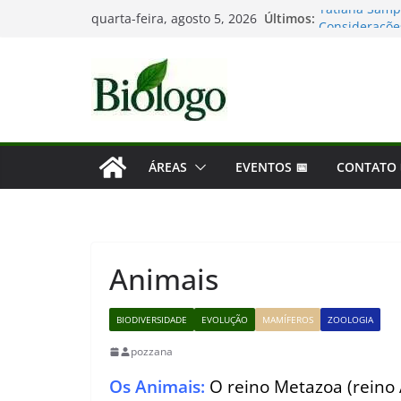
Pular
Últimos:
Tatiana Samp
quarta-feira, agosto 5, 2026
para
Considerações
Mergulho na B
o
As maiores d
conteúdo
Dia Mundial d
ÁREAS
EVENTOS 📅
CONTATO
Animais
BIODIVERSIDADE
EVOLUÇÃO
MAMÍFEROS
ZOOLOGIA
pozzana
Os Animais:
O reino Metazoa (reino 