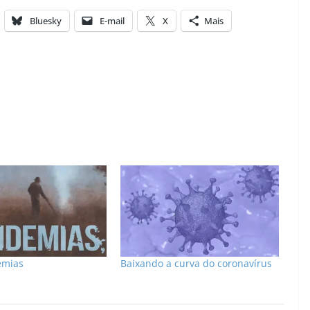
Bluesky
E-mail
X
Mais
emias
Baixando a curva do coronavírus