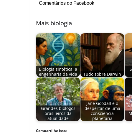
Comentários do Facebook
Mais biologia
Biologia sintética: a
S
engenharia da vida
Tudo sobre Darwin
Jane Goodall e o
Grandes biólogos
despertar de uma
brasileiros da
consciência
M
atualidade
planetária
Compartilhe isso: