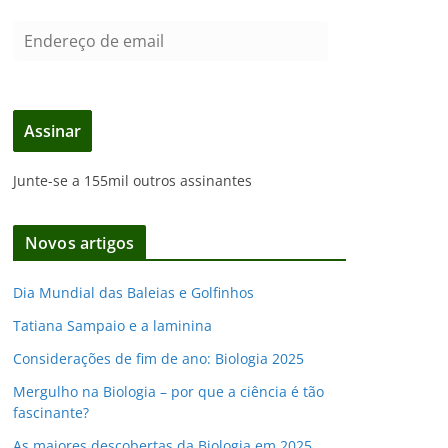
E
n
d
e
Assinar
r
e
Junte-se a 155mil outros assinantes
ç
o
d
Novos artigos
e
e
Dia Mundial das Baleias e Golfinhos
m
Tatiana Sampaio e a laminina
a
i
Considerações de fim de ano: Biologia 2025
l
Mergulho na Biologia – por que a ciência é tão
fascinante?
As maiores descobertas da Biologia em 2025