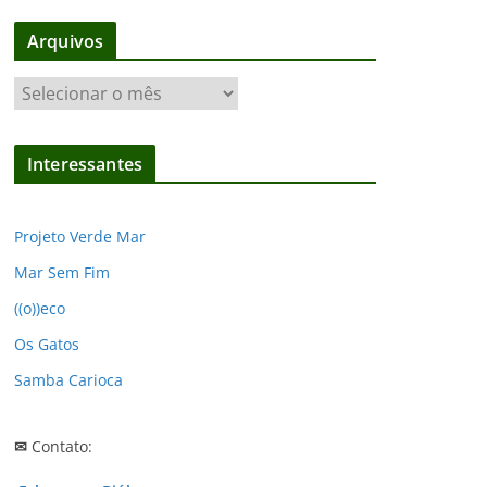
Arquivos
A
r
q
Interessantes
u
i
v
Projeto Verde Mar
o
Mar Sem Fim
s
((o))eco
Os Gatos
Samba Carioca
✉
Contato: