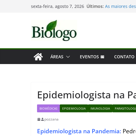
Pular
Últimos:
Mergulho na Bio
sexta-feira, agosto 7, 2026
para
As maiores des
Dia Mundial da
o
Tatiana Sampai
conteúdo
Considerações 
ÁREAS
EVENTOS 📅
CONTATO
Epidemiologista na 
BIOMÉDICAS
EPIDEMIOLOGIA
IMUNOLOGIA
PARASITOLOGI
pozzana
Epidemiologista na Pandemia:
Pedro