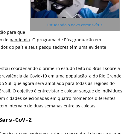
Estudando o novo coronavírus
ção para que
to de
pandemia
. O programa de Pós-graduação em
ados do país e seus pesquisadores têm uma evidente
Estou coordenando o primeiro estudo feito no Brasil sobre a
prevalência da Covid-19 em uma população, a do Rio Grande
do Sul, que agora será ampliado para todas as regiões do
Brasil. O objetivo é entrevistar e coletar sangue de indivíduos
em cidades selecionadas em quatro momentos diferentes,
com intervalo de duas semanas entre as coletas.
Sars-CoV-2
Com isso, conseguiremos saber o percentual de pessoas que