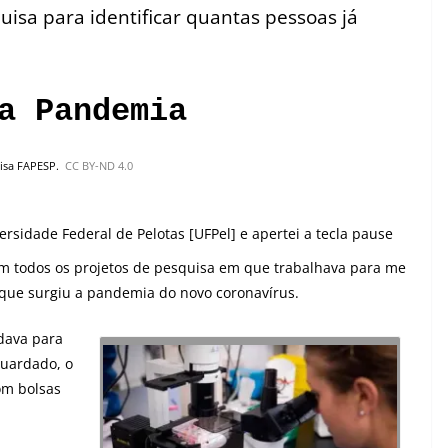
quisa para identificar quantas pessoas já
a Pandemia
uisa FAPESP.
CC BY-ND 4.0
ersidade Federal de Pelotas [UFPel] e apertei a tecla pause
com todos os projetos de pesquisa em que trabalhava para me
que surgiu a pandemia do novo coronavírus.
 dava para
guardado, o
om bolsas