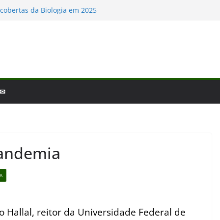
logia – por que a ciência é tão fascinante?
cobertas da Biologia em 2025
s Baleias e Golfinhos
o e a laminina
de fim de ano: Biologia 2025
 ✉
Pandemia
A
 Hallal, reitor da Universidade Federal de