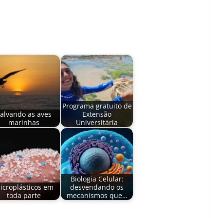
Programa gratuito de
alvando as aves
Extensão
marinhas
Universitária
Biologia Celular:
icroplásticos em
desvendando os
toda parte
mecanismos que…