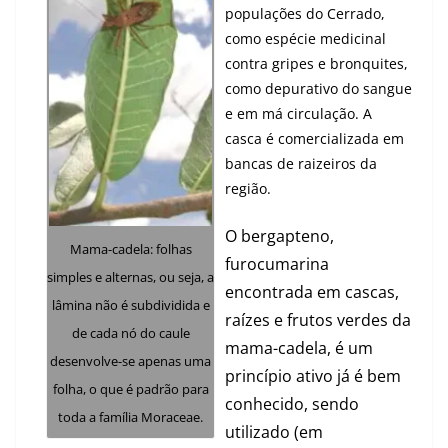
populações do Cerrado,
como espécie medicinal
contra gripes e bronquites,
como depurativo do sangue
e em má circulação. A
casca é comercializada em
bancas de raizeiros da
região.
O bergapteno,
Mama-cadela: folhas
furocumarina
simples e alternas, ou seja, a
encontrada em cascas,
lâmina não é subdividida e
raízes e frutos verdes da
de cada nó do caule
mama-cadela, é um
desenvolve-se apenas uma
princípio ativo já é bem
folha, o que é padrão para
conhecido, sendo
toda a família Moraceae.
utilizado (em