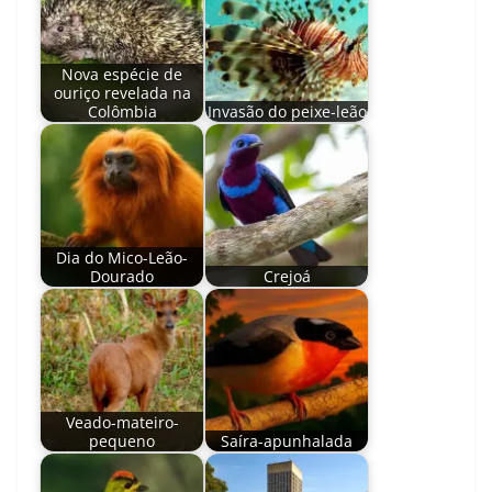
Nova espécie de
ouriço revelada na
Colômbia
Invasão do peixe-leão
Dia do Mico-Leão-
Dourado
Crejoá
Veado-mateiro-
pequeno
Saíra-apunhalada