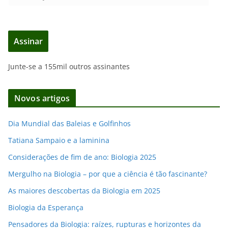
n
d
e
Assinar
r
e
Junte-se a 155mil outros assinantes
ç
o
d
Novos artigos
e
e
Dia Mundial das Baleias e Golfinhos
m
Tatiana Sampaio e a laminina
a
i
Considerações de fim de ano: Biologia 2025
l
Mergulho na Biologia – por que a ciência é tão fascinante?
As maiores descobertas da Biologia em 2025
Biologia da Esperança
Pensadores da Biologia: raízes, rupturas e horizontes da