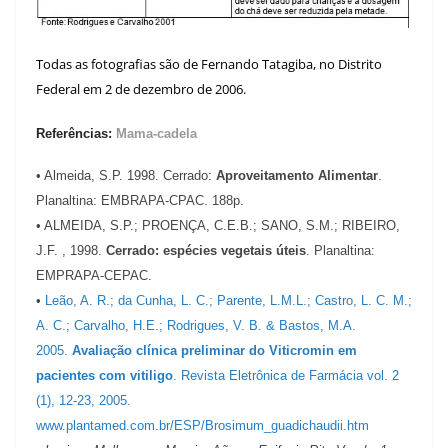
Todas as fotografias são de Fernando Tatagiba, no Distrito
Federal em 2 de dezembro de 2006.
Referências:
Mama-cadela
• Almeida, S.P. 1998. Cerrado:
Aproveitamento Alimentar
.
Planaltina: EMBRAPA-CPAC. 188p.
• ALMEIDA, S.P.; PROENÇA, C.E.B.; SANO, S.M.; RIBEIRO,
J.F. , 1998.
Cerrado: espécies vegetais úteis
. Planaltina:
EMPRAPA-CEPAC.
•
Leão, A. R.; da Cunha, L. C.; Parente, L.M.L.; Castro, L. C. M.;
A. C.; Carvalho, H.E.; Rodrigues, V. B. & Bastos, M.A.
2005.
Avaliação clínica preliminar do Viticromin em
pacientes com vitiligo
. Revista Eletrônica de Farmácia vol. 2
(1), 12-23, 2005.
www.plantamed.com.br/ESP/Brosimum_guadichaudii.htm