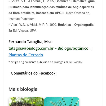
• Souza, V.C. & Lorenzi, H. 2005.
Botânica Sistemática: guia
ilustrado para identificação das famílias de Angiospermas
da flora brasileira, baseado em APG II
. Nova Odessa-sp,
Instituto Plantarum.
• Vidal, W.N. & Vidal, M.R.R. 1990.
Botânica – Organografia
.
3a Ed. Viçosa, UFV.
Fernando Tatagiba, Msc.
tatagiba@biologo.com.br – Biólogo/botânico
::
Plantas do Cerrado
* Artigo originalmente publicado no Biólogo e
m 02/12/2006
Comentários do Facebook
Mais biologia