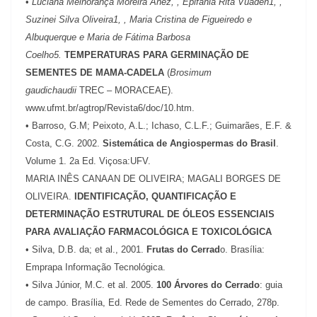
•
Luciana Melhorança Moreira Añez, , Epifania Rita Vuaden1, ,
Suzinei Silva Oliveira1, , Maria Cristina de Figueiredo e
Albuquerque e Maria de Fátima Barbosa
Coelho5.
TEMPERATURAS PARA GERMINAÇÃO DE
SEMENTES DE MAMA-CADELA
(
Brosimum
gaudichaudii
TREC – MORACEAE).
www.ufmt.br/agtrop/Revista6/doc/10.htm.
• Barroso, G.M; Peixoto, A.L.; Ichaso, C.L.F.; Guimarães, E.F. &
Costa, C.G. 2002.
Sistemática de Angiospermas do Brasil
.
Volume 1. 2a Ed. Viçosa:UFV.
MARIA INÊS CANAAN DE OLIVEIRA; MAGALI BORGES DE
OLIVEIRA.
IDENTIFICAÇÃO, QUANTIFICAÇÃO E
DETERMINAÇÃO ESTRUTURAL DE ÓLEOS ESSENCIAIS
PARA AVALIAÇÃO FARMACOLÓGICA E TOXICOLÓGICA
• Silva, D.B. da; et al., 2001.
Frutas do Cerrad
o. Brasília:
Emprapa Informação Tecnológica.
• Silva Júnior, M.C. et al. 2005.
100 Árvores do Cerrado
: guia
de campo. Brasília, Ed. Rede de Sementes do Cerrado, 278p.