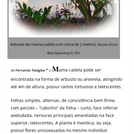
Arbusto de mama-cadela com cerca de 2 metros.
Núcleo Rural
Boa Esperança II, DFl.
M
::
ama-cadela pode ser
*
de
Fernando Tatagiba
encontrada na forma de arbusto ou arvoreta, atingindo
até 4m de altura; possui ramos tortuosos e latescentes.
Folhas simples, alternas, de consistência bem firme,
com pecíolo – “cabinho” da folha – curto, face inferior
aveludada, nervuras principais amareladas na face
superior, latescentes. A planta é monóica, ou seja,
possui flores unissexuadas no mesmo indivíduo