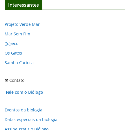
Interessantes
u
i
v
Projeto Verde Mar
o
Mar Sem Fim
s
((o))eco
Os Gatos
Samba Carioca
✉
Contato:
Fale com o Biólogo
Eventos da biologia
Datas especiais da biologia
Assine grátis o Biólogo