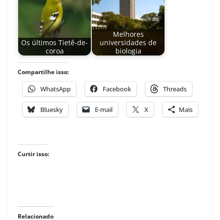
Melhores
Os últimos Tietê-de-
universidades de
coroa
biologia
Compartilhe isso:
WhatsApp
Facebook
Threads
Bluesky
E-mail
X
Mais
Curtir isso:
Relacionado