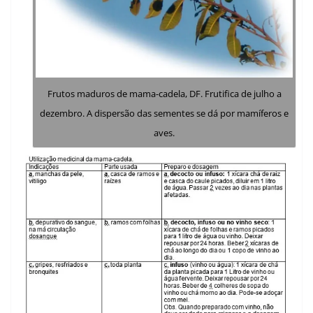
Frutos maduros de mama-cadela, DF. Frutifica de julho a
dezembro. A dispersão das sementes se dá por mamíferos e
aves.