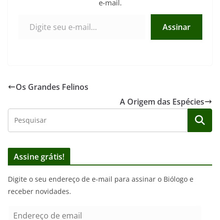
e-mail.
Digite seu e-mail…
Assinar
Os Grandes Felinos
A Origem das Espécies
Assine grátis!
Digite o seu endereço de e-mail para assinar o Biólogo e
receber novidades.
E