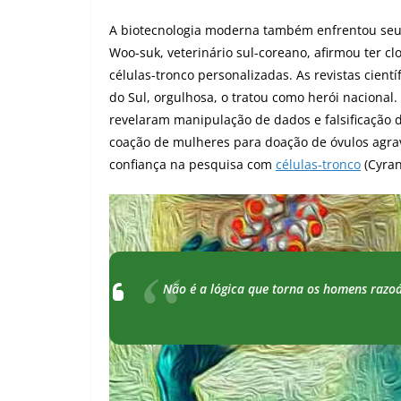
A biotecnologia moderna também enfrentou seu
Woo-suk, veterinário sul-coreano, afirmou ter 
células-tronco personalizadas. As revistas cient
do Sul, orgulhosa, o tratou como herói nacional.
revelaram manipulação de dados e falsificação 
coação de mulheres para doação de óvulos agra
confiança na pesquisa com
células-tronco
(Cyran
Não é a lógica que torna os homens razoá