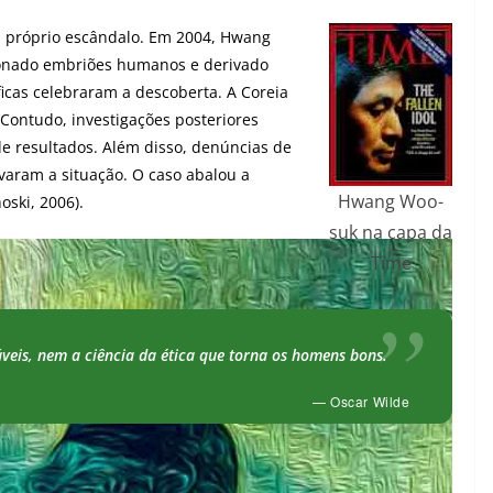
 próprio escândalo. Em 2004, Hwang
clonado embriões humanos e derivado
íficas celebraram a descoberta. A Coreia
 Contudo, investigações posteriores
de resultados. Além disso, denúncias de
varam a situação. O caso abalou a
Hwang Woo-
oski, 2006).
suk na capa da
Time
veis, nem a ciência da ética que torna os homens bons.
— Oscar Wilde