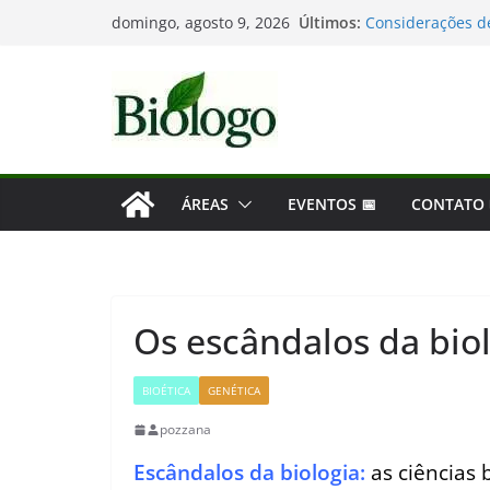
Pular
Últimos:
Considerações de
domingo, agosto 9, 2026
para
Mergulho na Biol
As maiores desco
o
Dia Mundial das 
conteúdo
Tatiana Sampaio 
ÁREAS
EVENTOS 📅
CONTATO
Os escândalos da bio
BIOÉTICA
GENÉTICA
pozzana
Escândalos da biologia:
as ciências