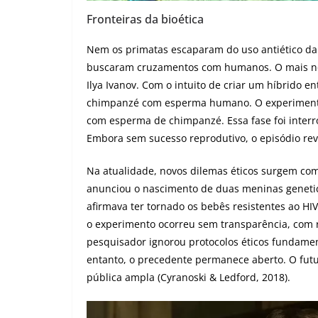
Fronteiras da bioética
Nem os primatas escaparam do uso antiético da
buscaram cruzamentos com humanos. O mais notó
Ilya Ivanov. Com o intuito de criar um híbrido 
chimpanzé com esperma humano. O experimento 
com esperma de chimpanzé. Essa fase foi interro
Embora sem sucesso reprodutivo, o episódio reve
Na atualidade, novos dilemas éticos surgem com 
anunciou o nascimento de duas meninas genetic
afirmava ter tornado os bebês resistentes ao HI
o experimento ocorreu sem transparência, com 
pesquisador ignorou protocolos éticos fundame
entanto, o precedente permanece aberto. O futur
pública ampla (Cyranoski & Ledford, 2018).