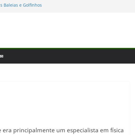
s Baleias e Golfinhos
o e a laminina
de fim de ano: Biologia 2025
logia – por que a ciência é tão fascinante?
cobertas da Biologia em 2025
 ✉
 era principalmente um especialista em física