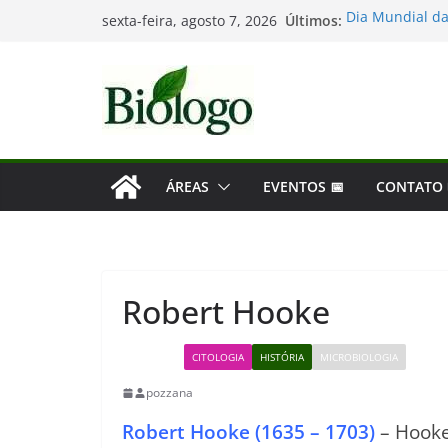
Pular
Últimos:
Dia Mundial da
sexta-feira, agosto 7, 2026
para
Tatiana Sampai
Considerações 
o
Mergulho na Bio
conteúdo
As maiores des
ÁREAS
EVENTOS 📅
CONTATO
Robert Hooke
BIOLOGIA
CITOLOGIA
HISTÓRIA
MICROBIOLOGIA
pozzana
Robert Hooke (1635 – 1703)
– Hooke