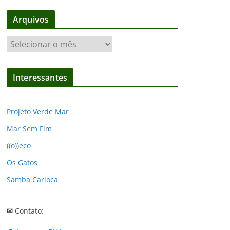
Arquivos
A
r
q
Interessantes
u
i
v
Projeto Verde Mar
o
Mar Sem Fim
s
((o))eco
Os Gatos
Samba Carioca
✉
Contato: