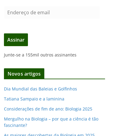
E
n
d
e
Assinar
r
e
Junte-se a 155mil outros assinantes
ç
o
d
Novos artigos
e
e
Dia Mundial das Baleias e Golfinhos
m
Tatiana Sampaio e a laminina
a
i
Considerações de fim de ano: Biologia 2025
l
Mergulho na Biologia – por que a ciência é tão
fascinante?
As maiores descobertas da Biologia em 2025