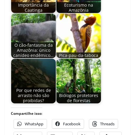
Importância da
Ecoturismo na
Caatinga
Amazônia
O cão-fantasma da
Amazônia: único
canídeo endêmico…
Pica-pau-da-taboca
Por que redes de
arrasto não são
Biólogos protetores
proibidas?
de florestas
Compartilhe isso:
WhatsApp
Facebook
Threads