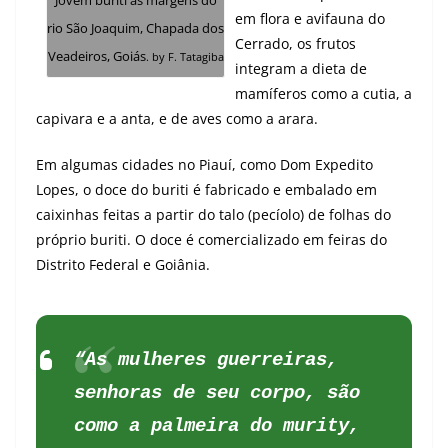
J
ovem buriti às margens do
em flora e avifauna do
rio São Joaquim, Chapada dos
Cerrado, os frutos
Veadeiros, Goiás
. by F. Tatagiba
integram a dieta de
mamíferos como a cutia, a
capivara e a anta, e de aves como a arara.
Em algumas cidades no Piauí, como Dom Expedito
Lopes, o doce do buriti é fabricado e embalado em
caixinhas feitas a partir do talo (pecíolo) de folhas do
próprio buriti. O doce é comercializado em feiras do
Distrito Federal e Goiânia.
“As mulheres guerreiras,
senhoras de seu corpo, são
como a palmeira do murity,