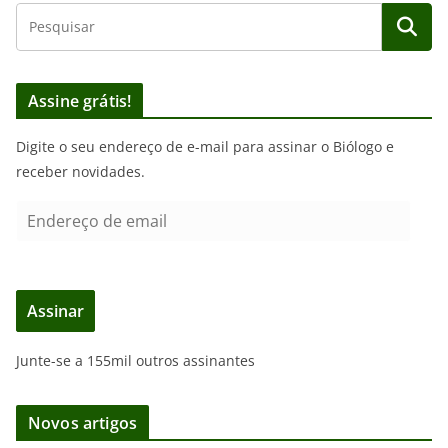
Assine grátis!
Digite o seu endereço de e-mail para assinar o Biólogo e
receber novidades.
E
n
d
e
Assinar
r
e
Junte-se a 155mil outros assinantes
ç
o
d
Novos artigos
e