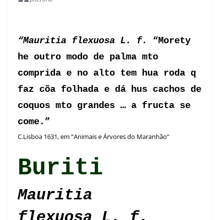
Buriti
“Mauritia flexuosa L. f.
“Morety
he outro modo de palma mto
comprida e no alto tem hua roda q
faz cõa folhada e dá hus cachos de
coquos mto grandes … a fructa se
come.”
C.Lisboa 1631, em “Animais e Árvores do Maranhão”
Buriti
Mauritia
flexuosa
L. f.