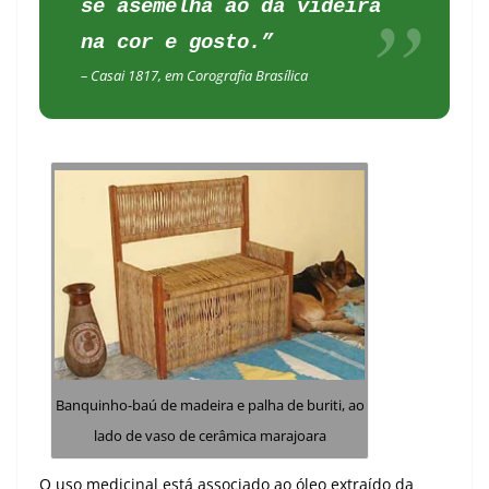
se asemelha ao da videira
na cor e gosto.”
– Casai 1817, em Corografia Brasílica
Banquinho-baú de madeira e palha de buriti, ao
lado de vaso de cerâmica marajoara
O uso medicinal está associado ao óleo extraído da