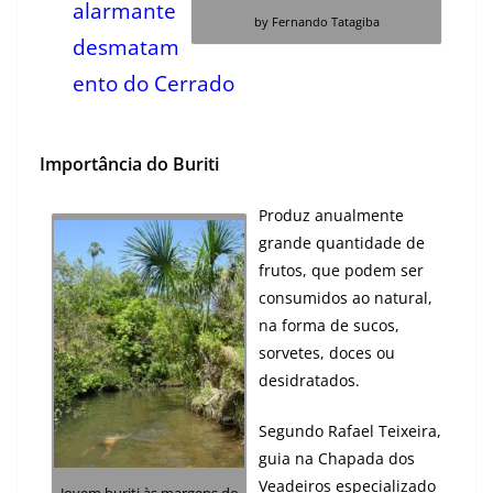
alarmante
by Fernando Tatagiba
desmatam
ento do Cerrado
Importância do Buriti
Produz anualmente
grande quantidade de
frutos, que podem ser
consumidos ao natural,
na forma de sucos,
sorvetes, doces ou
desidratados.
Segundo Rafael Teixeira,
guia na Chapada dos
Veadeiros especializado