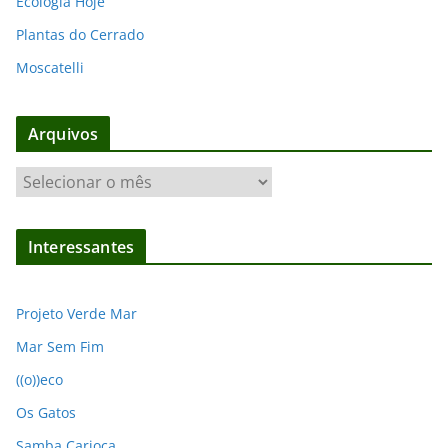
Ecologia Hoje
Plantas do Cerrado
Moscatelli
Arquivos
A
r
q
Interessantes
u
i
v
Projeto Verde Mar
o
Mar Sem Fim
s
((o))eco
Os Gatos
Samba Carioca