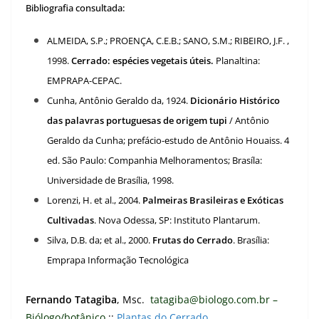
Bibliografia consultada:
ALMEIDA, S.P.; PROENÇA, C.E.B.; SANO, S.M.; RIBEIRO, J.F. ,
1998.
Cerrado: espécies vegetais úteis.
Planaltina:
EMPRAPA-CEPAC.
Cunha, Antônio Geraldo da, 1924.
Dicionário Histórico
das palavras portuguesas de origem tupi
/ Antônio
Geraldo da Cunha; prefácio-estudo de Antônio Houaiss. 4
ed. São Paulo: Companhia Melhoramentos; Brasíla:
Universidade de Brasília, 1998.
Lorenzi, H. et al., 2004.
Palmeiras Brasileiras e Exóticas
Cultivadas
. Nova Odessa, SP: Instituto Plantarum.
Silva, D.B. da; et al., 2000.
Frutas do Cerrado
. Brasília:
Emprapa Informação Tecnológica
Fernando Tatagiba
, Msc.
tatagiba@biologo.com.br –
Biólogo/botânico
::
Plantas do Cerrado