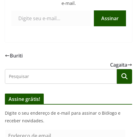
e-mail.
Digite seu e-mail…
Assinar
Buriti
Cagaita
Assine grátis!
Digite o seu endereço de e-mail para assinar o Biólogo e
receber novidades.
E