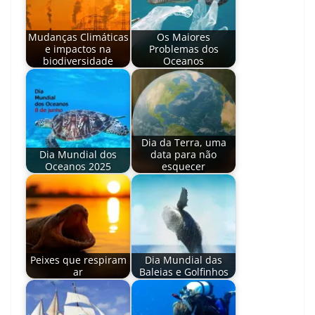
Mudanças Climáticas
Os Maiores
e impactos na
Problemas dos
biodiversidade
Oceanos
Dia da Terra, uma
Dia Mundial dos
data para não
Oceanos 2025
esquecer
Peixes que respiram
Dia Mundial das
ar
Baleias e Golfinhos