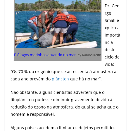
Dr. Geo
rge
Small e
xplica a
importâ
ncia
deste
Biólogos marinhos atuando no mar
. by Ramos Keith
ciclo de
vida:
“Os 70 % do oxigénio que se acrescenta à atmosfera a
cada ano provém do
plâncton
que há no mar”.
Não obstante, alguns cientistas advertem que o
fitoplâncton pudesse diminuir gravemente devido à
redução do ozono na atmosfera, do qual se acha que o
homem é responsável.
Alguns países acedem a limitar os dejetos permitidos