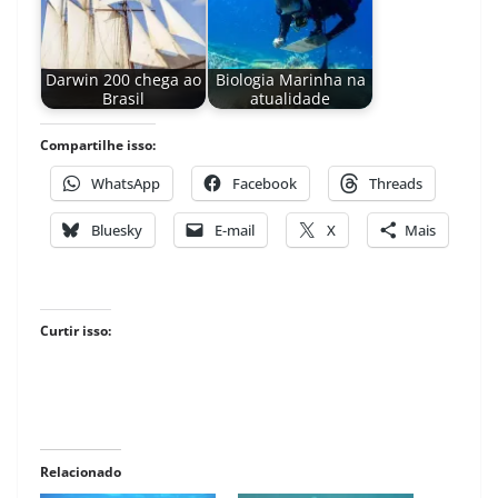
Darwin 200 chega ao
Biologia Marinha na
Brasil
atualidade
Compartilhe isso:
WhatsApp
Facebook
Threads
Bluesky
E-mail
X
Mais
Curtir isso:
Relacionado