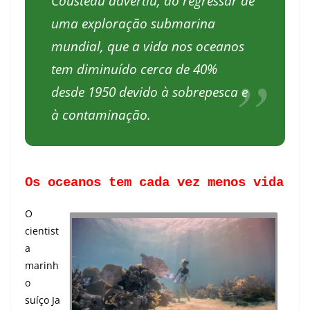
Cousteau advertiu, ao regressar de
uma exploração submarina
mundial, que a vida nos oceanos
tem diminuído cerca de 40%
desde 1950 devido à sobrepesca e
à contaminação.
Os oceanos tem cada vez menos vida
O
cientist
a
marinh
o
suíço Ja