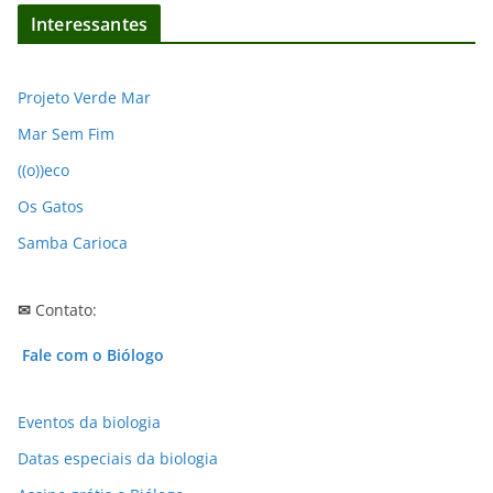
q
Interessantes
u
i
v
Projeto Verde Mar
o
Mar Sem Fim
s
((o))eco
Os Gatos
Samba Carioca
✉
Contato:
Fale com o Biólogo
Eventos da biologia
Datas especiais da biologia