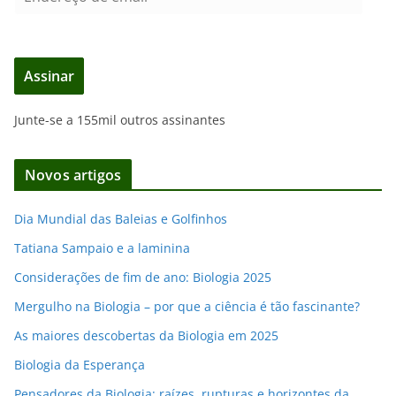
n
d
e
Assinar
r
e
Junte-se a 155mil outros assinantes
ç
o
d
Novos artigos
e
e
Dia Mundial das Baleias e Golfinhos
m
Tatiana Sampaio e a laminina
a
i
Considerações de fim de ano: Biologia 2025
l
Mergulho na Biologia – por que a ciência é tão fascinante?
As maiores descobertas da Biologia em 2025
Biologia da Esperança
Pensadores da Biologia: raízes, rupturas e horizontes da