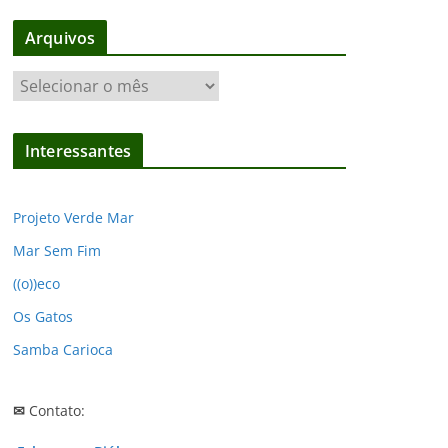
Arquivos
A
r
q
Interessantes
u
i
v
Projeto Verde Mar
o
Mar Sem Fim
s
((o))eco
Os Gatos
Samba Carioca
✉
Contato: