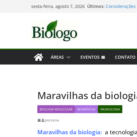
Pular
Últimos:
Considerações 
sexta-feira, agosto 7, 2026
para
Mergulho na Bio
As maiores des
o
Dia Mundial da
conteúdo
Tatiana Sampai
ÁREAS
EVENTOS 📅
CONTATO
Maravilhas da biologi
BIOLOGIA MOLECULAR
BIOMÉDICAS
IMUNOLOGIA
pozzana
Maravilhas da biologia:
a tecnologi