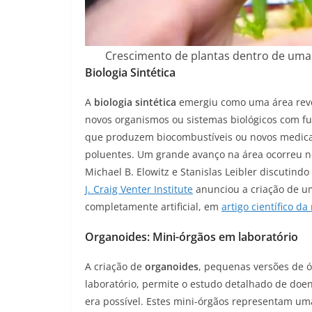
Crescimento de plantas dentro de uma 
Biologia Sintética
A
biologia sintética
emergiu como uma área revol
novos organismos ou sistemas biológicos com fun
que produzem biocombustíveis ou novos medica
poluentes. Um grande avanço na área ocorreu no
Michael B. Elowitz e Stanislas Leibler discutindo
J. Craig Venter Institute
anunciou a criação de u
completamente artificial, em
artigo científico d
Organoides: Mini-órgãos em laboratório
A criação de
organoides
, pequenas versões de ó
laboratório, permite o estudo detalhado de do
era possível. Estes mini-órgãos representam u