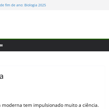
de fim de ano: Biologia 2025
logia – por que a ciência é tão fascinante?
cobertas da Biologia em 2025
s Baleias e Golfinhos
o e a laminina
 ✉
a
a moderna tem impulsionado muito a ciência.