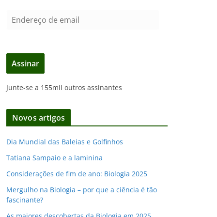
E
n
d
e
Assinar
r
e
Junte-se a 155mil outros assinantes
ç
o
d
Novos artigos
e
e
Dia Mundial das Baleias e Golfinhos
m
Tatiana Sampaio e a laminina
a
i
Considerações de fim de ano: Biologia 2025
l
Mergulho na Biologia – por que a ciência é tão
fascinante?
As maiores descobertas da Biologia em 2025