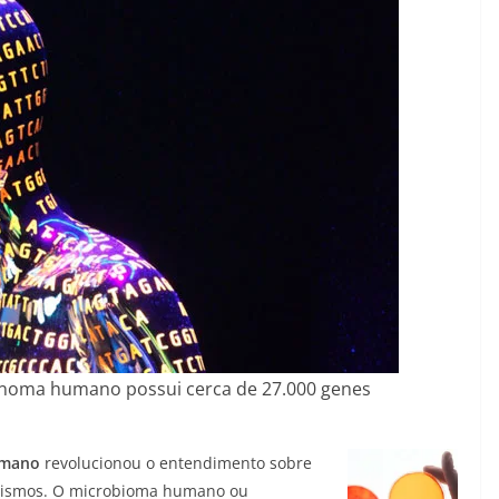
noma humano possui cerca de 27.000 genes
umano
revolucionou o entendimento sobre
anismos. O microbioma humano ou