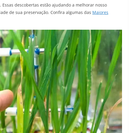
s. Essas descobertas estão ajudando a melhorar nosso
dade de sua preservação. Confira algumas das
Maiores