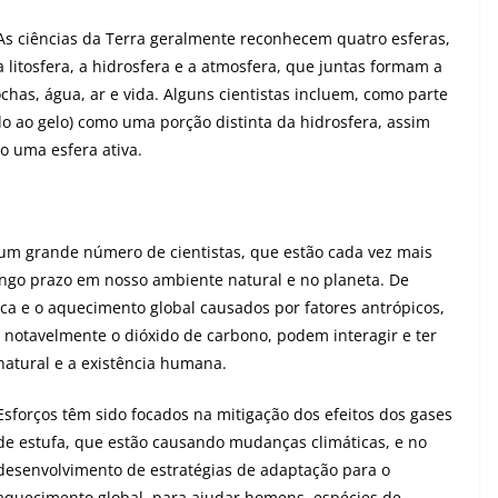
As ciências da Terra geralmente reconhecem quatro esferas,
a litosfera, a hidrosfera e a atmosfera, que juntas formam a
chas, água, ar e vida. Alguns cientistas incluem, como parte
do ao gelo) como uma porção distinta da hidrosfera, assim
o uma esfera ativa.
um grande número de cientistas, que estão cada vez mais
ongo prazo em nosso ambiente natural e no planeta. De
a e o aquecimento global causados por fatores antrópicos,
s notavelmente o dióxido de carbono, podem interagir e ter
natural e a existência humana.
Esforços têm sido focados na mitigação dos efeitos dos gases
de estufa, que estão causando mudanças climáticas, e no
desenvolvimento de estratégias de adaptação para o
aquecimento global, para ajudar homens, espécies de