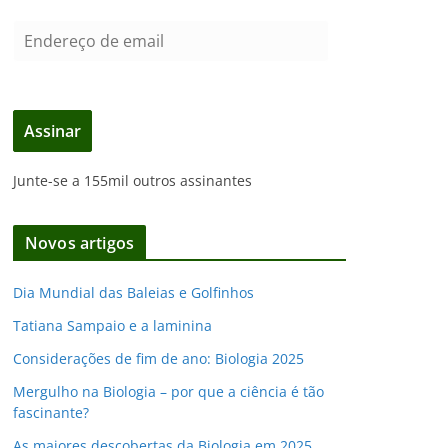
E
n
d
e
Assinar
r
e
Junte-se a 155mil outros assinantes
ç
o
d
Novos artigos
e
e
Dia Mundial das Baleias e Golfinhos
m
Tatiana Sampaio e a laminina
a
i
Considerações de fim de ano: Biologia 2025
l
Mergulho na Biologia – por que a ciência é tão
fascinante?
As maiores descobertas da Biologia em 2025