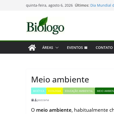
Pular
Últimos:
Dia Mundial d
quinta-feira, agosto 6, 2026
para
Tatiana Sampa
Considerações
o
Mergulho na B
conteúdo
As maiores de
ÁREAS
EVENTOS 📅
CONTATO
Meio ambiente
BIOÉTICA
ECOLOGIA
EDUCAÇÃO AMBIENTAL
MEIO AMBIEN
pozzana
O
meio ambiente
, habitualmente c