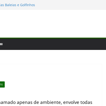
as Baleias e Golfinhos
io e a laminina
 de fim de ano: Biologia 2025
iologia – por que a ciência é tão fascinante?
scobertas da Biologia em 2025
 ✉
TE
hamado apenas de ambiente, envolve todas