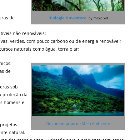
uras de
Biologia é aventura
. by maxpixel
íveis não-renováveis;
ivas, verdes, com pouco carbono ou de energia renovável;
cursos naturais como água, terra e ar;
nicos;
as de
feras sob
a proteção da
 os homens e
Documentários de Meio Ambiente
projetos –
nte natural.