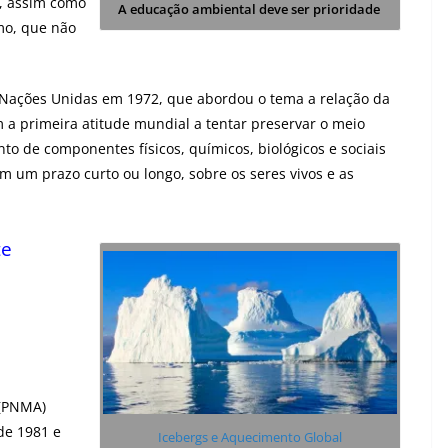
a, assim como
A
educação ambiental
deve ser prioridade
mo, que não
 Nações Unidas em 1972, que abordou o tema a relação da
a primeira atitude mundial a tentar preservar o meio
to de componentes físicos, químicos, biológicos e sociais
em um prazo curto ou longo, sobre os seres vivos e as
te
 (PNMA)
de 1981 e
Icebergs e Aquecimento Global