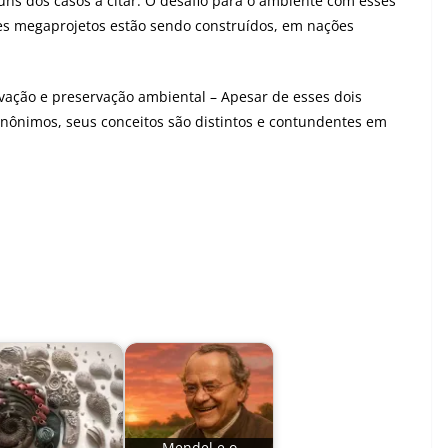
uns dos casos a citar. O desafio para o ambiente com esses
s megaprojetos estão sendo construídos, em nações
rvação e preservação ambiental
– Apesar de esses dois
nônimos, seus conceitos são distintos e contundentes em
Mendel e o