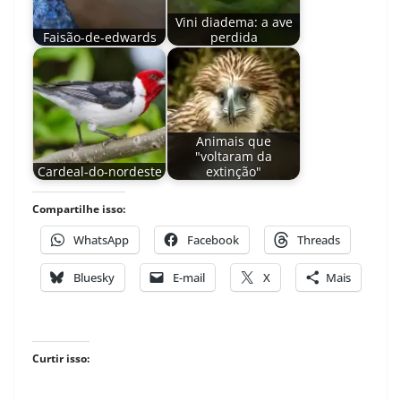
Vini diadema: a ave
Faisão-de-edwards
perdida
Animais que
"voltaram da
Cardeal-do-nordeste
extinção"
Compartilhe isso:
WhatsApp
Facebook
Threads
Bluesky
E-mail
X
Mais
Curtir isso: