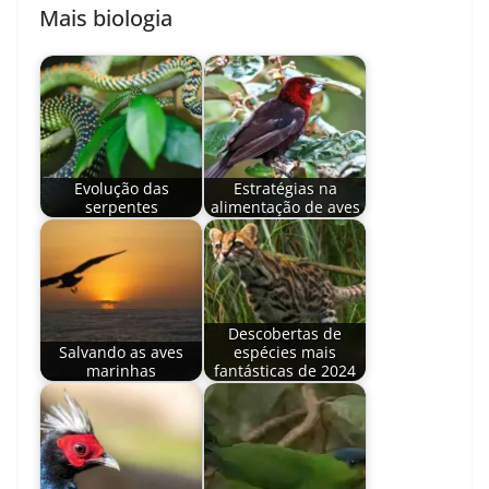
Mais biologia
Evolução das
Estratégias na
serpentes
alimentação de aves
Descobertas de
Salvando as aves
espécies mais
marinhas
fantásticas de 2024