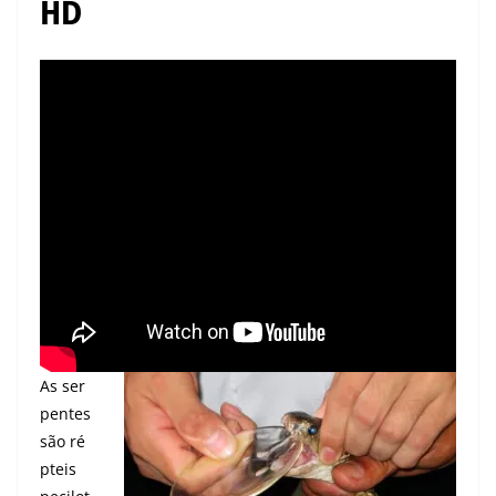
HD
As ser
pentes
são ré
pteis