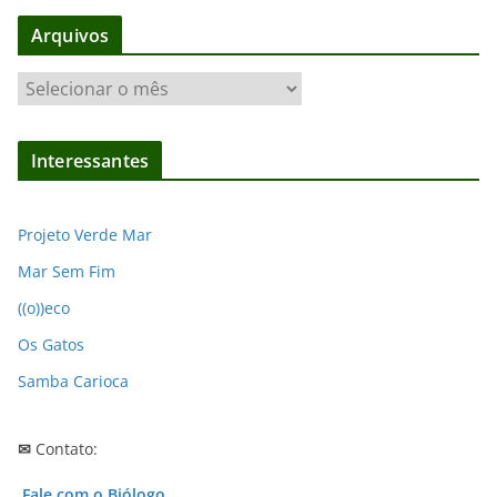
Arquivos
A
r
q
Interessantes
u
i
v
Projeto Verde Mar
o
Mar Sem Fim
s
((o))eco
Os Gatos
Samba Carioca
✉
Contato:
Fale com o Biólogo