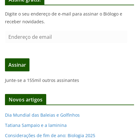
Digite o seu endereço de e-mail para assinar o Biólogo e
receber novidades.
E
n
d
e
Assinar
r
e
Junte-se a 155mil outros assinantes
ç
o
d
Novos artigos
e
e
Dia Mundial das Baleias e Golfinhos
m
Tatiana Sampaio e a laminina
a
i
Considerações de fim de ano: Biologia 2025