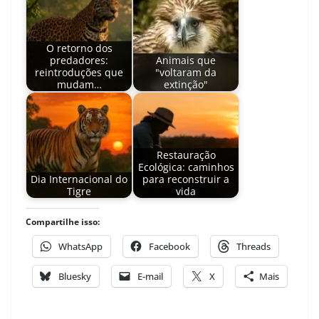
O retorno dos
predadores:
Animais que
reintroduções que
"voltaram da
mudam…
extinção"
Restauração
Ecológica: caminhos
Dia Internacional do
para reconstruir a
Tigre
vida
Compartilhe isso:
WhatsApp
Facebook
Threads
Bluesky
E-mail
X
Mais