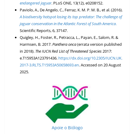
endangered jaguar
. PLoS ONE, 13(12), e0208152.
Paviolo, A., De Angelo, C., Ferraz, K. M. P. M. B., et al. (2016).
A biodiversity hotspot losing its top predator: The challenge of
jaguar conservation in the Atlantic Forest of South America
.
Scientific Reports, 6, 37147.
Quigley, H., Foster, R., Petracca, L., Payan, E., Salom, R. &
Harmsen, B. 2017.
Panthera onca
(errata version published
in 2018).
The IUCN Red List of Threatened Species
2017:
e.T15953A123791436.
https://dx.doi.org/10.2305/IUCN.UK.
2017-3.RLTS.T15953A50658693.en
. Accessed on 20 August
2025.
Apoie o Biólogo