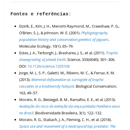
Fontes e referências:
Eizirik, E., Kim, J. H., Menotti-Raymond, M., Crawshaw, P. G.,
O’Brien, S. J., & Johnson, W. E. (2001).
Phylogeography,
population history and conservation genetics of jaguars
.
Molecular Ecology, 10(1), 65–79.
Estes, J. A., Terborgh, J., Brashares, J. S., et al. (2011).
Trophic
downgrading of planet Earth
. Science, 333(6040), 301–306.
DOI:
10.1126/science.1205106
Jorge, M. L. S. P., Galetti, M., Ribeiro, M. C., & Ferraz, K. M.
(2013).
Mammal defaunation as surrogate of trophic
cascades in a biodiversity hotspot
. Biological Conservation,
163, 49–57.
Morato, R. G., Beisiegel, B. M., Ramalho, E. E., et al. (2013).
Avaliação do risco de extinção da onça-pintada Panthera onca
no Brasil
. Biodiversidade Brasileira, 3(1), 122–132.
Morato, R. G., Stabach, J. A., Fleming, C. H., et al. (2018).
Space use and movement of a neotropical top predator: The