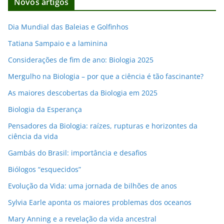
Novos artigos
e
e
Dia Mundial das Baleias e Golfinhos
m
Tatiana Sampaio e a laminina
a
i
Considerações de fim de ano: Biologia 2025
l
Mergulho na Biologia – por que a ciência é tão fascinante?
As maiores descobertas da Biologia em 2025
Biologia da Esperança
Pensadores da Biologia: raízes, rupturas e horizontes da
ciência da vida
Gambás do Brasil: importância e desafios
Biólogos “esquecidos”
Evolução da Vida: uma jornada de bilhões de anos
Sylvia Earle aponta os maiores problemas dos oceanos
Mary Anning e a revelação da vida ancestral