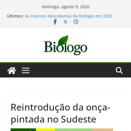
Pular
domingo, agosto 9, 2026
para
Últimos:
Mergulho na Biologia – por que a ciência é tão
o
fascinante?
As maiores descobertas da Biologia em 2025
conteúdo
Dia Mundial das Baleias e Golfinhos
Tatiana Sampaio e a laminina
Considerações de fim de ano: Biologia 2025
Reintrodução da onça-
pintada no Sudeste