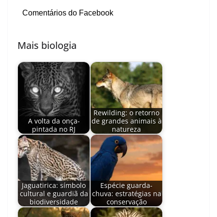
Comentários do Facebook
Mais biologia
Rewilding: o retorno
A volta da onça-
de grandes animais à
pintada no RJ
natureza
Jaguatirica: símbolo
Espécie guarda-
cultural e guardiã da
chuva: estratégias na
biodiversidade
conservação