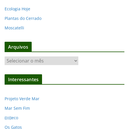
Ecologia Hoje
Plantas do Cerrado
Moscatelli
Arquivos
A
r
q
Interessantes
u
i
v
Projeto Verde Mar
o
Mar Sem Fim
s
((o))eco
Os Gatos