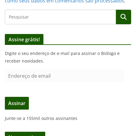
como seus dados em comentários são processados
.
Assine grátis!
Digite o seu endereço de e-mail para assinar o Biólogo e
receber novidades.
E
n
d
e
Assinar
r
e
Junte-se a 155mil outros assinantes
ç
o
d