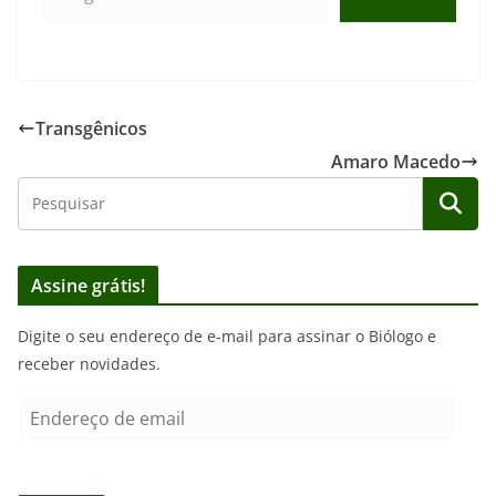
Transgênicos
Amaro Macedo
Assine grátis!
Digite o seu endereço de e-mail para assinar o Biólogo e
receber novidades.
E
n
d
e