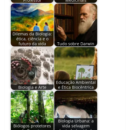
Professor
Medicinais
Dilemas da Biologia:
ética, ciência e o
futuro da vida
Tudo sobre Darwin
Educação Ambiental
Biologia e Arte
e Ética Biocêntrica
Biologia Urbana: a
Biólogos protetores
vida selvagem