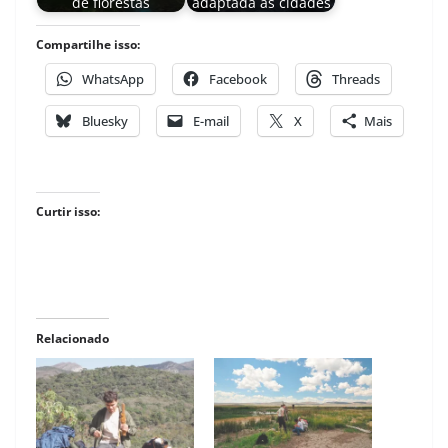
de florestas
adaptada às cidades
Compartilhe isso:
WhatsApp
Facebook
Threads
Bluesky
E-mail
X
Mais
Curtir isso:
Relacionado