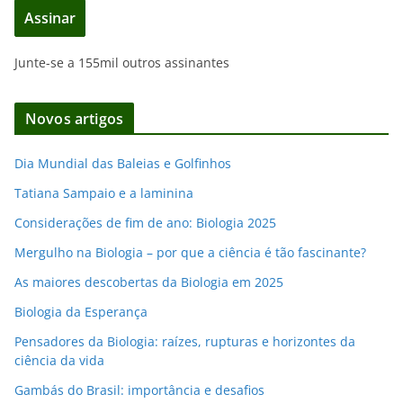
Assinar
r
e
Junte-se a 155mil outros assinantes
ç
o
d
Novos artigos
e
e
Dia Mundial das Baleias e Golfinhos
m
Tatiana Sampaio e a laminina
a
i
Considerações de fim de ano: Biologia 2025
l
Mergulho na Biologia – por que a ciência é tão fascinante?
As maiores descobertas da Biologia em 2025
Biologia da Esperança
Pensadores da Biologia: raízes, rupturas e horizontes da
ciência da vida
Gambás do Brasil: importância e desafios