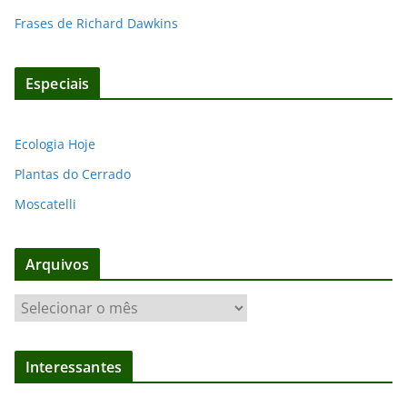
Frases de Richard Dawkins
Especiais
Ecologia Hoje
Plantas do Cerrado
Moscatelli
Arquivos
A
r
q
Interessantes
u
i