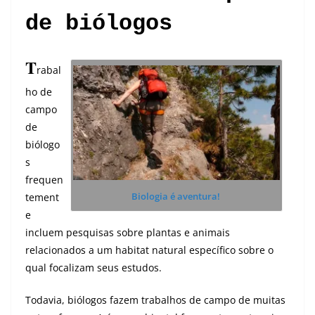
de biólogos
T
rabal
ho de
campo
de
biólogo
s
frequen
Biologia é aventura!
tement
e
incluem pesquisas sobre plantas e animais
relacionados a um habitat natural específico sobre o
qual focalizam seus estudos.
Todavia, biólogos fazem trabalhos de campo de muitas