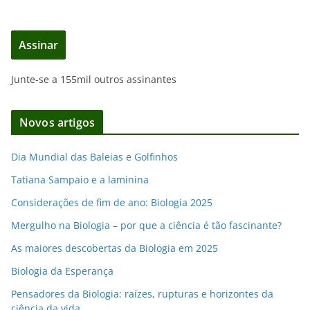
d
e
Assinar
r
e
Junte-se a 155mil outros assinantes
ç
o
d
Novos artigos
e
e
Dia Mundial das Baleias e Golfinhos
m
Tatiana Sampaio e a laminina
a
i
Considerações de fim de ano: Biologia 2025
l
Mergulho na Biologia – por que a ciência é tão fascinante?
As maiores descobertas da Biologia em 2025
Biologia da Esperança
Pensadores da Biologia: raízes, rupturas e horizontes da
ciência da vida