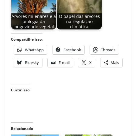
Árvores milenares e a
O papel das árvores
biologia da
na regulação
longevidade vegetal
climática
Compartilhe isso:
WhatsApp
Facebook
Threads
Bluesky
E-mail
X
Mais
Curtir isso:
Relacionado