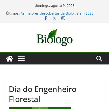
Pular
domingo, agosto 9, 2026
para
Últimos:
Mergulho na Biologia – por que a ciência é tão
o
fascinante?
As maiores descobertas da Biologia em 2025
conteúdo
Dia Mundial das Baleias e Golfinhos
Tatiana Sampaio e a laminina
Considerações de fim de ano: Biologia 2025
Dia do Engenheiro
Florestal