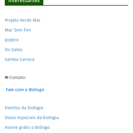
Interessantes
u
i
v
Projeto Verde Mar
o
Mar Sem Fim
s
((o))eco
Os Gatos
Samba Carioca
✉
Contato:
Fale com o Biólogo
Eventos da biologia
Datas especiais da biologia
Assine grátis o Biólogo