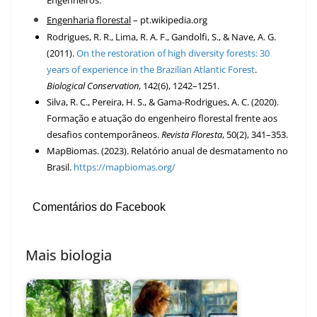
Engenheiros
.
Engenharia florestal
– pt.wikipedia.org
Rodrigues, R. R., Lima, R. A. F., Gandolfi, S., & Nave, A. G.
(2011).
On the restoration of high diversity forests: 30
years of experience in the Brazilian Atlantic Forest
.
Biological Conservation
, 142(6), 1242–1251.
Silva, R. C., Pereira, H. S., & Gama-Rodrigues, A. C. (2020).
Formação e atuação do engenheiro florestal frente aos
desafios contemporâneos.
Revista Floresta
, 50(2), 341–353.
MapBiomas. (2023). Relatório anual de desmatamento no
Brasil.
https://mapbiomas.org/
Comentários do Facebook
Mais biologia