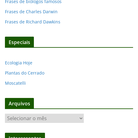
Frases de biólogos famosos
Frases de Charles Darwin
Frases de Richard Dawkins
Especiais
Ecologia Hoje
Plantas do Cerrado
Moscatelli
Arquivos
A
r
q