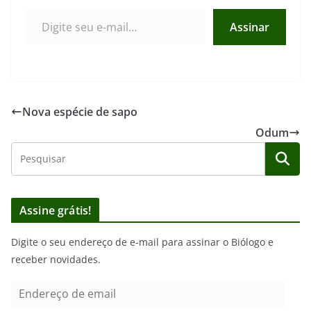
Digite seu e-mail…
Assinar
Nova espécie de sapo
Odum
Assine grátis!
Digite o seu endereço de e-mail para assinar o Biólogo e
receber novidades.
E
n