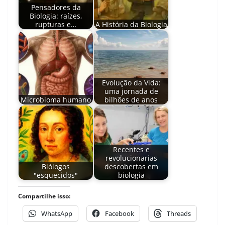
Pensadores da
Biologia: raízes,
rupturas e…
A História da Biologia
Evolução da Vida:
uma jornada de
Microbioma humano
bilhões de anos
Recentes e
revolucionarias
Biólogos
descobertas em
"esquecidos"
biologia
Compartilhe isso:
WhatsApp
Facebook
Threads