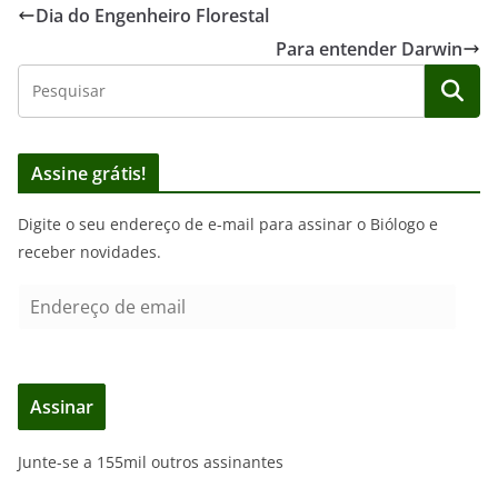
Dia do Engenheiro Florestal
Para entender Darwin
Assine grátis!
Digite o seu endereço de e-mail para assinar o Biólogo e
receber novidades.
E
n
d
e
Assinar
r
e
Junte-se a 155mil outros assinantes
ç
o