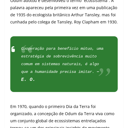
Odum adotou e desenvolveu o termo “ecossistema”. A
palavra apareceu pela primeira vez em uma publicação
de 1935 do ecologista britânico Arthur Tansley, mas foi
cunhada pelo colega de Tansley, Roy Clapham em 1930.
Cooperação para benefício mútuo, uma
estratégia de sobrevivência muito
comum em sistemas naturais, é algo
–
que a humanidade precisa imitar.
E. O.
Em 1970, quando o primeiro
Dia da Terra
foi
organizado, a concepção de Odum da Terra viva como
um conjunto global de ecossistemas entrelaçados
tornou-se um dos principais insights do movimento