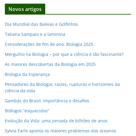
d
Novos artigos
e
e
Dia Mundial das Baleias e Golfinhos
m
Tatiana Sampaio e a laminina
a
i
Considerações de fim de ano: Biologia 2025
l
Mergulho na Biologia – por que a ciência é tão fascinante?
As maiores descobertas da Biologia em 2025
Biologia da Esperança
Pensadores da Biologia: raízes, rupturas e horizontes da
ciência da vida
Gambás do Brasil: importância e desafios
Biólogos “esquecidos”
Evolução da Vida: uma jornada de bilhões de anos
Sylvia Earle aponta os maiores problemas dos oceanos