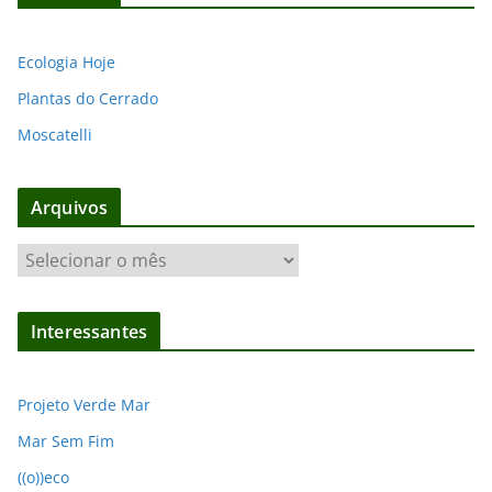
Ecologia Hoje
Plantas do Cerrado
Moscatelli
Arquivos
A
r
q
Interessantes
u
i
v
Projeto Verde Mar
o
Mar Sem Fim
s
((o))eco