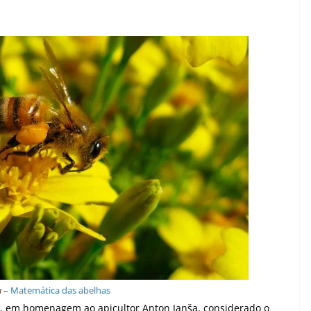
a
–
Matemática das abelhas
ia, em homenagem ao apicultor
Anton Janša
, considerado o