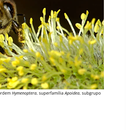
 ordem
Hymenoptera
, superfamília
Apoidea
, subgrupo