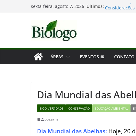
Pular
Últimos:
Tatiana Sampai
sexta-feira, agosto 7, 2026
para
Considerações 
Mergulho na Bio
o
As maiores des
conteúdo
Dia Mundial da
ÁREAS
EVENTOS 📅
CONTATO
Dia Mundial das Abel
BIODIVERSIDADE
CONSERVAÇÃO
EDUCAÇÃO AMBIENTAL
E
pozzana
Dia Mundial das Abelhas:
Hoje, 20 