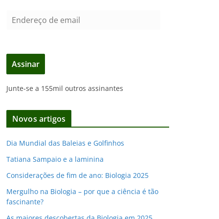
E
n
d
e
Assinar
r
e
Junte-se a 155mil outros assinantes
ç
o
d
Novos artigos
e
e
Dia Mundial das Baleias e Golfinhos
m
Tatiana Sampaio e a laminina
a
i
Considerações de fim de ano: Biologia 2025
l
Mergulho na Biologia – por que a ciência é tão
fascinante?
As maiores descobertas da Biologia em 2025