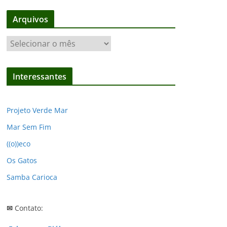
Arquivos
A
r
q
Interessantes
u
i
v
Projeto Verde Mar
o
Mar Sem Fim
s
((o))eco
Os Gatos
Samba Carioca
✉
Contato: