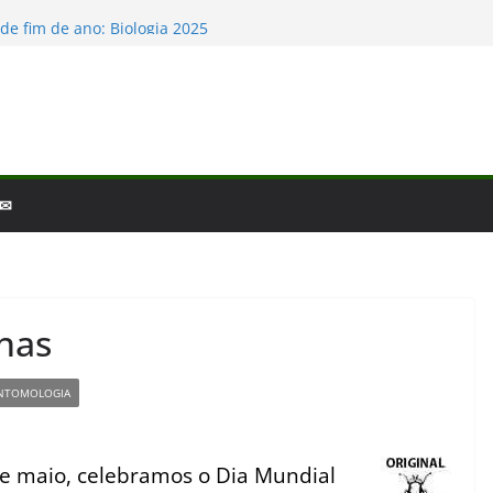
o e a laminina
de fim de ano: Biologia 2025
logia – por que a ciência é tão fascinante?
cobertas da Biologia em 2025
s Baleias e Golfinhos
 ✉
has
NTOMOLOGIA
de maio, celebramos o Dia Mundial