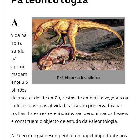
Paleontologia
A
vida na
Terra
surgiu
há
aproxi
madam
Pré-história brasileira
ente 3,5
bilhões
de anos e, desde então, restos de animais e vegetais ou
indícios das suas atividades ficaram preservados nas
rochas. Estes restos e indícios são denominados fósseis
e constituem o objecto de estudo da Paleontologia.
A Paleontologia desempenha um papel importante nos