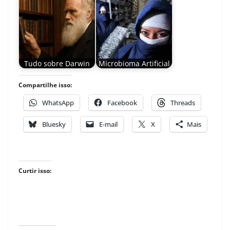
Tudo sobre Darwin
Microbioma Artificial
Compartilhe isso:
WhatsApp
Facebook
Threads
Bluesky
E-mail
X
Mais
Curtir isso: