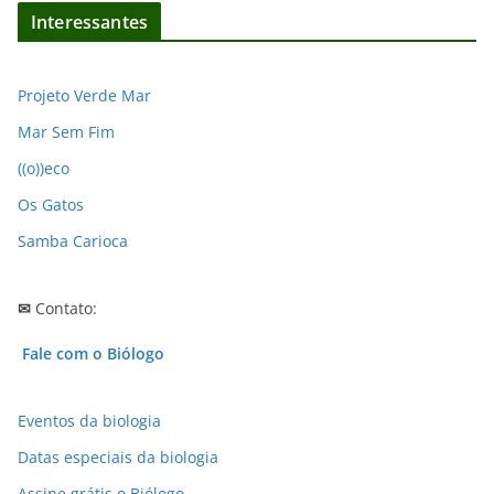
q
Interessantes
u
i
v
Projeto Verde Mar
o
Mar Sem Fim
s
((o))eco
Os Gatos
Samba Carioca
✉
Contato:
Fale com o Biólogo
Eventos da biologia
Datas especiais da biologia
Assine grátis o Biólogo