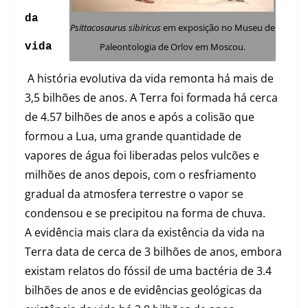
da
Psittacosaurus sibiricus
em exposição no Museu de
Paleontologia de Orlov em Moscou.
vida
A história evolutiva da vida remonta há mais de
3,5 bilhões de anos. A Terra foi formada há cerca
de 4.57 bilhões de anos e após a colisão que
formou a Lua, uma grande quantidade de
vapores de água foi liberadas pelos vulcões e
milhões de anos depois, com o resfriamento
gradual da atmosfera terrestre o vapor se
condensou e se precipitou na forma de chuva.
A evidência mais clara da existência da vida na
Terra data de cerca de 3 bilhões de anos, embora
existam relatos do fóssil de uma bactéria de 3.4
bilhões de anos e de evidências geológicas da