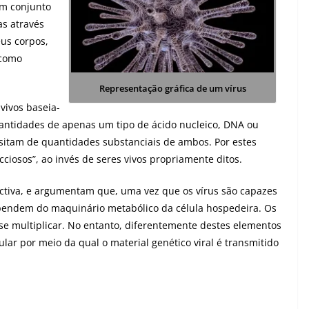
um conjunto
as através
us corpos,
 como
Representação gráfica de um vírus
vivos baseia-
uantidades de apenas um tipo de ácido nucleico, DNA ou
sitam de quantidades substanciais de ambos. Por estes
cciosos”, ao invés de seres vivos propriamente ditos.
tiva, e argumentam que, uma vez que os vírus são capazes
ependem do maquinário metabólico da célula hospedeira. Os
se multiplicar. No entanto, diferentemente destes elementos
lar por meio da qual o material genético viral é transmitido