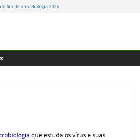
o e a laminina
de fim de ano: Biologia 2025
logia – por que a ciência é tão fascinante?
cobertas da Biologia em 2025
s Baleias e Golfinhos
 ✉
crobiologia
que estuda os vírus e suas