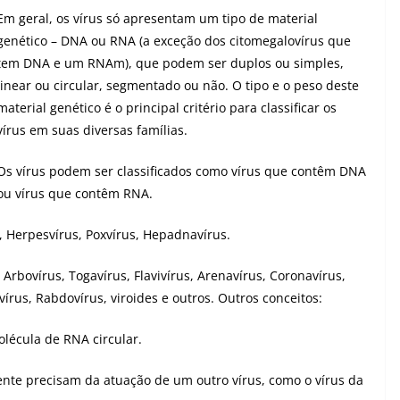
Em geral, os vírus só apresentam um tipo de material
genético – DNA ou RNA (a exceção dos citomegalovírus que
tem DNA e um RNAm), que podem ser duplos ou simples,
linear ou circular, segmentado ou não. O tipo e o peso deste
material genético é o principal critério para classificar os
vírus em suas diversas famílias.
Os vírus podem ser classificados como vírus que contêm DNA
ou vírus que contêm RNA.
, Herpesvírus, Poxvírus, Hepadnavírus.
, Arbovírus, Togavírus, Flavivírus, Arenavírus, Coronavírus,
írus, Rabdovírus, viroides e outros. Outros conceitos:
lécula de RNA circular.
nte precisam da atuação de um outro vírus, como o vírus da