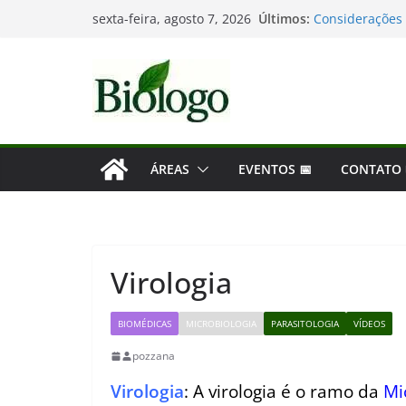
Pular
Últimos:
Tatiana Sampai
sexta-feira, agosto 7, 2026
para
Considerações 
Mergulho na Bio
o
As maiores des
conteúdo
Dia Mundial da
ÁREAS
EVENTOS 📅
CONTATO
Virologia
BIOMÉDICAS
MICROBIOLOGIA
PARASITOLOGIA
VÍDEOS
pozzana
Virologia
: A virologia é o ramo da
Mi