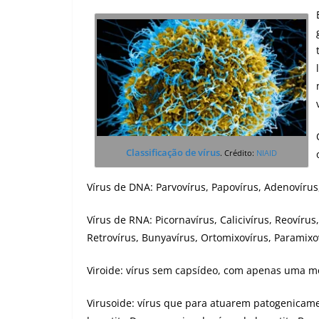
Classificação de vírus
. Crédito:
NIAID
Vírus de DNA: Parvovírus, Papovírus, Adenovírus
Vírus de RNA: Picornavírus, Calicivírus, Reovírus
Retrovírus, Bunyavírus, Ortomixovírus, Paramixov
Viroide: vírus sem capsídeo, com apenas uma mo
Virusoide: vírus que para atuarem patogenicame