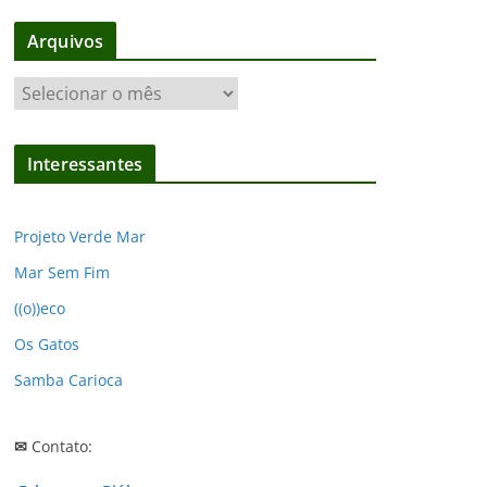
Arquivos
A
r
q
Interessantes
u
i
v
Projeto Verde Mar
o
Mar Sem Fim
s
((o))eco
Os Gatos
Samba Carioca
✉
Contato: