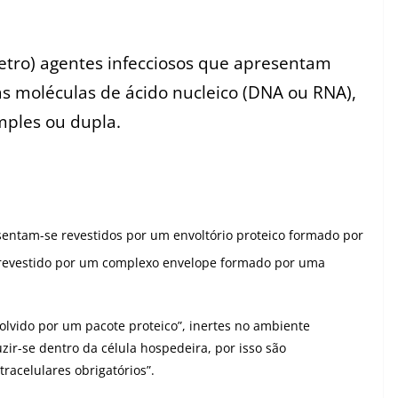
etro) agentes infecciosos que apresentam
as moléculas de ácido nucleico (DNA ou RNA),
mples ou dupla.
sentam-se revestidos por um envoltório proteico formado por
r revestido por um complexo envelope formado por uma
volvido por um pacote proteico”, inertes no ambiente
ir-se dentro da célula hospedeira, por isso são
racelulares obrigatórios”.