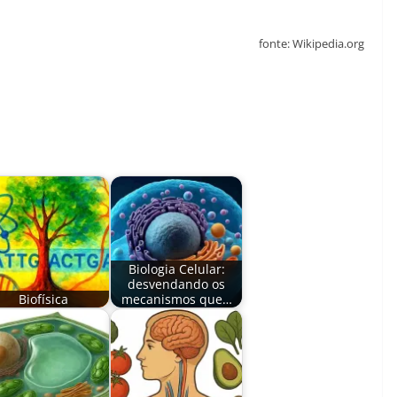
fonte: Wikipedia.org
Biologia Celular:
desvendando os
Biofísica
mecanismos que…