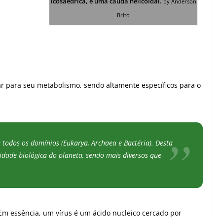
icosaédrica, e uma cauda helicoidal.
by Anderson
Brito
r para seu metabolismo, sendo altamente específicos para o
de todos os domínios (Eukarya, Archaea e Bactéria). Desta
idade biológica do planeta, sendo mais diversos que
Em essência, um vírus é um ácido nucleico cercado por