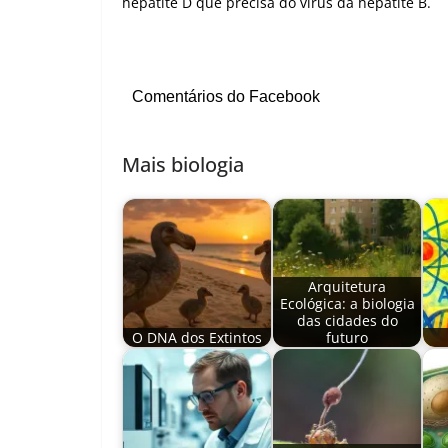
hepatite D que precisa do vírus da hepatite B.
Comentários do Facebook
Mais biologia
Arquitetura
Ecológica: a biologia
das cidades do
O DNA dos Extintos
futuro