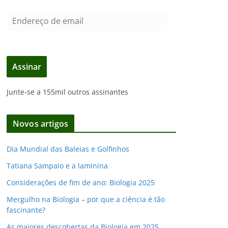
E
n
d
e
Assinar
r
e
Junte-se a 155mil outros assinantes
ç
o
d
Novos artigos
e
e
Dia Mundial das Baleias e Golfinhos
m
Tatiana Sampaio e a laminina
a
i
Considerações de fim de ano: Biologia 2025
l
Mergulho na Biologia – por que a ciência é tão
fascinante?
As maiores descobertas da Biologia em 2025