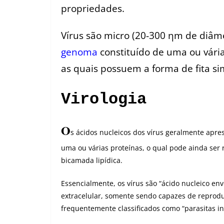
propriedades.
Vírus são micro (20-300 ηm de diâm
genoma
constituído de uma ou vári
as quais possuem a forma de fita si
Virologia
O
s ácidos nucleicos dos vírus geralmente apre
uma ou várias proteínas, o qual pode ainda se
bicamada lipídica.
Essencialmente, os vírus são “ácido nucleico en
extracelular, somente sendo capazes de reproduz
frequentemente classificados como “parasitas int