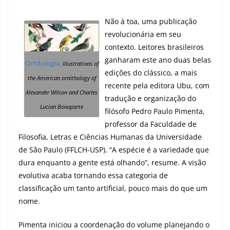
N
ão à toa, uma publicação
revolucionária em seu
contexto. Leitores brasileiros
ganharam este ano duas belas
Ornitologia.
Illustrations of
edições do clássico, a mais
the American ornithology of
recente pela editora Ubu, com
Alexander Wilson and Charles
tradução e organização do
Lucian Bonaparte
filósofo Pedro Paulo Pimenta,
professor da Faculdade de
Filosofia, Letras e Ciências Humanas da Universidade
de São Paulo (FFLCH-USP). “A espécie é a variedade que
dura enquanto a gente está olhando”, resume. A visão
evolutiva acaba tornando essa categoria de
classificação um tanto artificial, pouco mais do que um
nome.
Pimenta iniciou a coordenação do volume planejando o