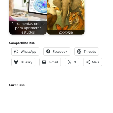
Ferramentas online
para aprimorar
estudos
Zoologia
Compartilhe isso:
WhatsApp
Facebook
Threads
Bluesky
E-mail
X
Mais
Curtir isso: