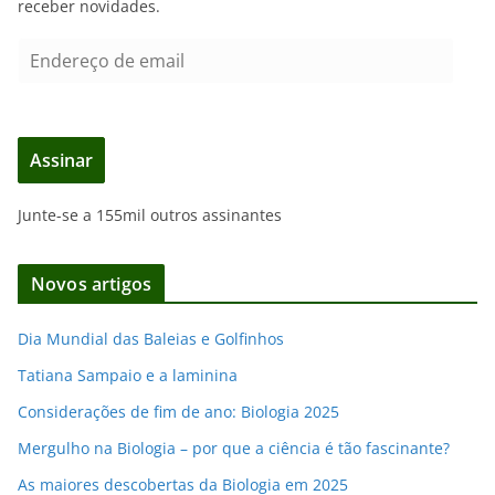
receber novidades.
E
n
d
e
Assinar
r
e
Junte-se a 155mil outros assinantes
ç
o
d
Novos artigos
e
e
Dia Mundial das Baleias e Golfinhos
m
Tatiana Sampaio e a laminina
a
i
Considerações de fim de ano: Biologia 2025
l
Mergulho na Biologia – por que a ciência é tão fascinante?
As maiores descobertas da Biologia em 2025