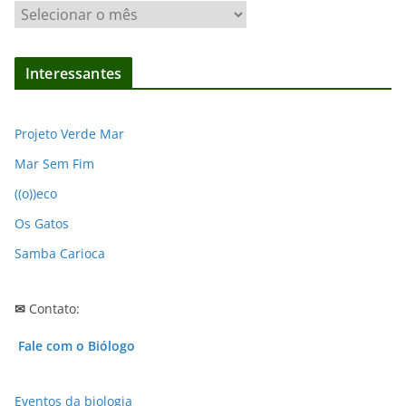
A
r
q
Interessantes
u
i
v
Projeto Verde Mar
o
Mar Sem Fim
s
((o))eco
Os Gatos
Samba Carioca
✉
Contato:
Fale com o Biólogo
Eventos da biologia