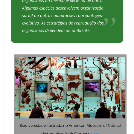
organismos da mesma espécie ou de outra.
Algumas espécies desenvolvem organização
social ou outras adaptações com vantagem
evolutiva. As estratégias de reprodução dos
organismos dependem do ambiente.
Biodiversidade ilustrada no
American Museum of Natural
History
, New York City
.
foto:
Dano