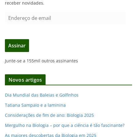
receber novidades.
E
n
d
e
Assinar
r
e
Junte-se a 155mil outros assinantes
ç
o
d
Novos artigos
e
e
Dia Mundial das Baleias e Golfinhos
m
Tatiana Sampaio e a laminina
a
i
Considerações de fim de ano: Biologia 2025
l
Mergulho na Biologia – por que a ciência é tão fascinante?
As maiores descobertas da Biologia em 2025