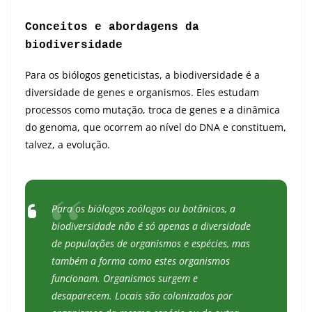
Conceitos e abordagens da
biodiversidade
Para os biólogos geneticistas, a biodiversidade é a
diversidade de genes e organismos. Eles estudam
processos como mutação, troca de genes e a dinâmica
do genoma, que ocorrem ao nível do DNA e constituem,
talvez, a evolução.
Para os biólogos zoólogos ou botânicos, a
biodiversidade não é só apenas a diversidade
de populações de organismos e espécies, mas
também a forma como estes organismos
funcionam. Organismos surgem e
desaparecem. Locais são colonizados por