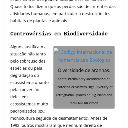
Quase todos dizem que as perdas são decorrentes das
atividades humanas, em particular a destruição dos
habitats de plantas e animais.
Controvérsias em
Biodiversidade
Alguns justificam a
situação não tanto
pelo sobreuso das
espécies ou pela
Diversidade de aranhas
.
degradação do
fonte: Preliminary Identification of
ecossistema quanto
Protected Areas with High Diversity of
pela conversão
Tetragnatha Spiders on Big Island and
deles em
Maui Nui on Vimeo
ecossistemas muito
padronizados (ex.:
monocultura seguida de desmatamento). Antes de
1992, outros mostraram que nenhum direito de