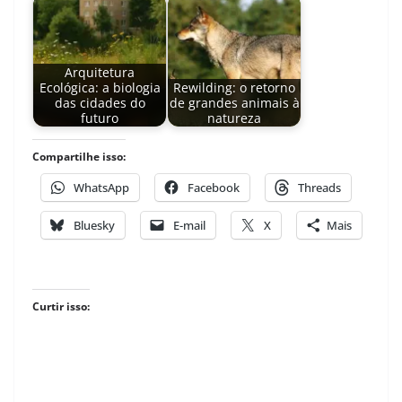
Arquitetura
Ecológica: a biologia
Rewilding: o retorno
das cidades do
de grandes animais à
futuro
natureza
Compartilhe isso:
WhatsApp
Facebook
Threads
Bluesky
E-mail
X
Mais
Curtir isso: