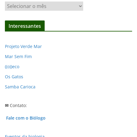
A
r
q
Interessantes
u
i
v
Projeto Verde Mar
o
Mar Sem Fim
s
((o))eco
Os Gatos
Samba Carioca
✉
Contato:
Fale com o Biólogo
Eventos da biologia