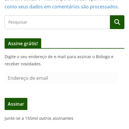
como seus dados em comentários são processados
.
Assine grátis!
Digite o seu endereço de e-mail para assinar o Biólogo e
receber novidades.
E
n
d
e
Assinar
r
e
Junte-se a 155mil outros assinantes
ç
o