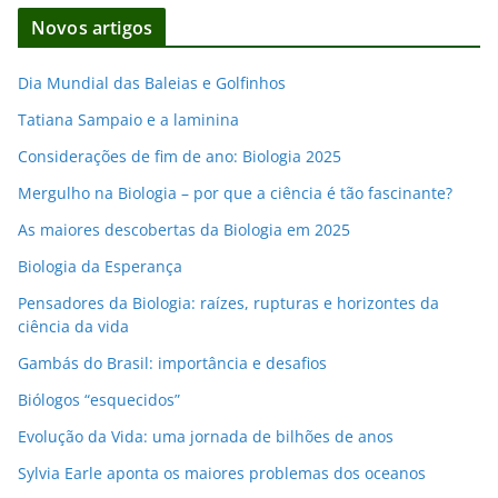
d
Novos artigos
e
e
Dia Mundial das Baleias e Golfinhos
m
Tatiana Sampaio e a laminina
a
i
Considerações de fim de ano: Biologia 2025
l
Mergulho na Biologia – por que a ciência é tão fascinante?
As maiores descobertas da Biologia em 2025
Biologia da Esperança
Pensadores da Biologia: raízes, rupturas e horizontes da
ciência da vida
Gambás do Brasil: importância e desafios
Biólogos “esquecidos”
Evolução da Vida: uma jornada de bilhões de anos
Sylvia Earle aponta os maiores problemas dos oceanos