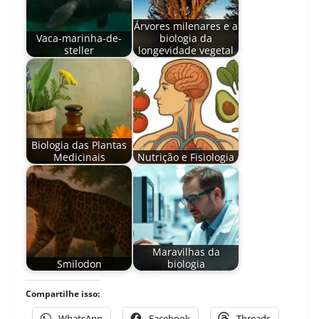
Árvores milenares e a
Vaca-marinha-de-
biologia da
steller
longevidade vegetal
Biologia das Plantas
Medicinais
Nutrição e Fisiologia
Maravilhas da
Smilodon
biologia
Compartilhe isso:
WhatsApp
Facebook
Threads