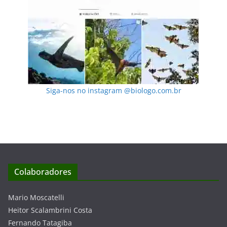
Siga-nos no instagram @biologo.com.br
Colaboradores
Mario Moscatelli
Heitor Scalambrini Costa
Fernando Tatagiba