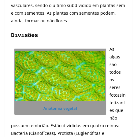
vasculares, sendo o último subdividido em plantas sem
e com sementes. As plantas com sementes podem,
ainda, formar ou não flores.
Divisões
As
algas
são
todos
os
seres
fotossin
tetizant
Anatomia vegetal
es que
não
possuem embrião. Estão divididas em quatro reinos:
Bacteria (Cianofíceas), Protista (Euglenófitas e