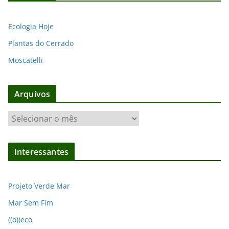
Ecologia Hoje
Plantas do Cerrado
Moscatelli
Arquivos
A
r
q
Interessantes
u
i
v
Projeto Verde Mar
o
Mar Sem Fim
s
((o))eco