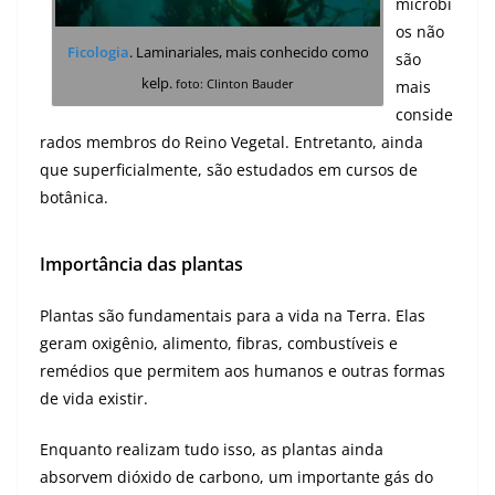
micróbi
os não
Ficologia
. Laminariales, mais conhecido como
são
kelp
.
foto: Clinton Bauder
mais
conside
rados membros do Reino Vegetal. Entretanto, ainda
que superficialmente, são estudados em cursos de
botânica.
Importância das plantas
Plantas são fundamentais para a vida na Terra. Elas
geram oxigênio, alimento, fibras, combustíveis e
remédios que permitem aos humanos e outras formas
de vida existir.
Enquanto realizam tudo isso, as plantas ainda
absorvem dióxido de carbono, um importante gás do