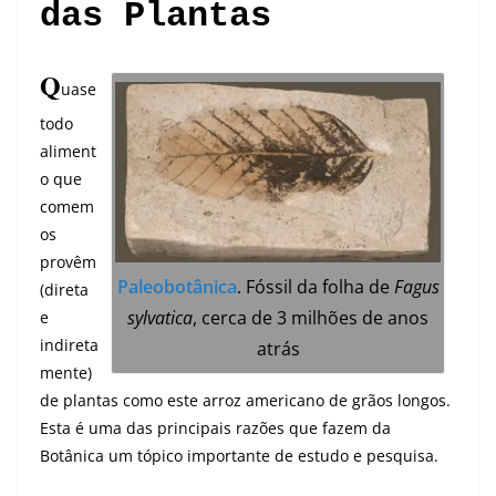
das Plantas
Q
uase
todo
aliment
o que
comem
os
provêm
Paleobotânica
. Fóssil da folha de
Fagus
(direta
sylvatica
, cerca de 3 milhões de anos
e
indireta
atrás
mente)
de plantas como este arroz americano de grãos longos.
Esta é uma das principais razões que fazem da
Botânica um tópico importante de estudo e pesquisa.