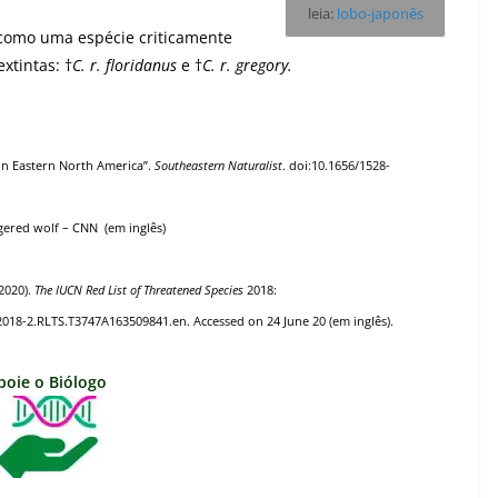
leia:
lobo-japonês
 como uma espécie criticamente
xtintas: †
C. r. floridanus
e †
C. r. gregory.
 in Eastern North America”.
Southeastern Naturalist
. doi:
10.1656/1528-
gered wolf
– CNN
(em inglês)
2020).
The IUCN Red List of Threatened Species
2018:
.2018-2.RLTS.T3747A163509841.en
. Accessed on 24 June 20 (em inglês).
poie o Biólogo