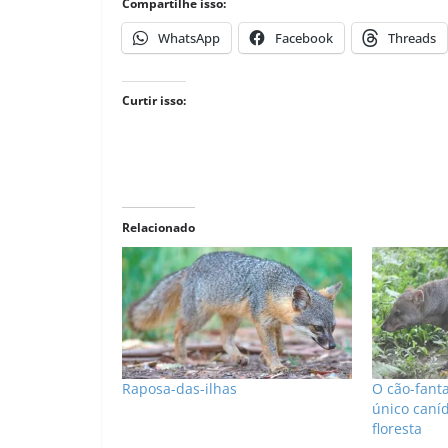
Compartilhe isso:
WhatsApp
Facebook
Threads
Curtir isso:
Relacionado
Raposa-das-ilhas
O cão-fant
único caní
floresta