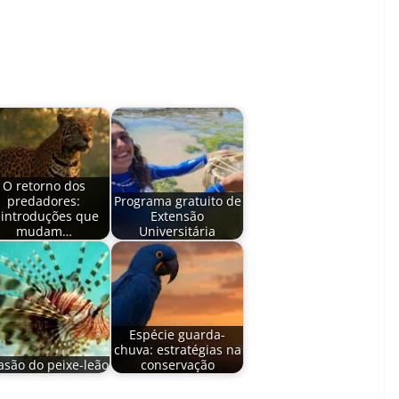
O retorno dos
predadores:
Programa gratuito de
eintroduções que
Extensão
mudam…
Universitária
Espécie guarda-
chuva: estratégias na
asão do peixe-leão
conservação