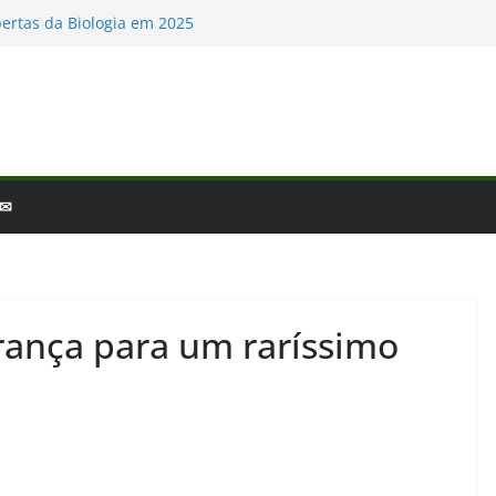
ertas da Biologia em 2025
leias e Golfinhos
 a laminina
fim de ano: Biologia 2025
ia – por que a ciência é tão fascinante?
 ✉
rança para um raríssimo