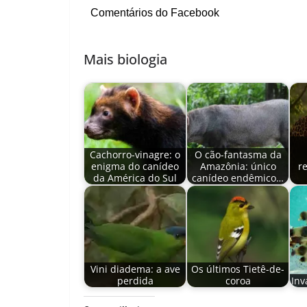
Comentários do Facebook
Mais biologia
Cachorro-vinagre: o
O cão-fantasma da
enigma do canídeo
Amazônia: único
r
da América do Sul
canídeo endêmico…
Vini diadema: a ave
Os últimos Tietê-de-
perdida
coroa
Inv