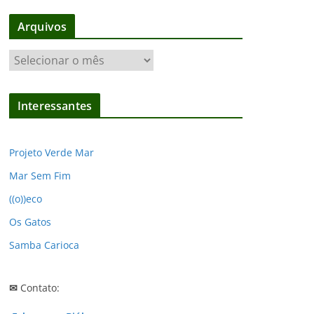
Arquivos
A
r
q
Interessantes
u
i
v
Projeto Verde Mar
o
Mar Sem Fim
s
((o))eco
Os Gatos
Samba Carioca
✉
Contato: