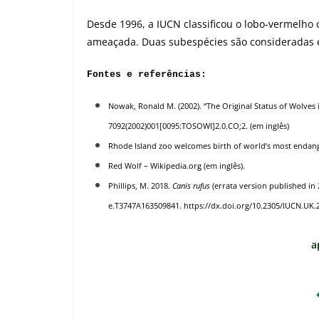
Desde 1996, a IUCN classificou o lobo-vermelho
ameaçada. Duas subespécies são consideradas e
Fontes e referências:
Nowak, Ronald M. (2002). “The Original Status of Wolves
7092(2002)001[0095:TOSOWI]2.0.CO;2
. (em inglês)
Rhode Island zoo welcomes birth of world’s most endan
Red Wolf
– Wikipedia.org (em inglês).
Phillips, M. 2018.
Canis rufus
(errata version published in 
e.T3747A163509841.
https://dx.doi.org/10.2305/IUCN.UK
a