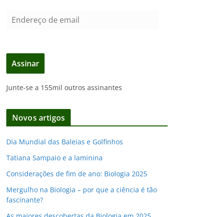
E
n
d
e
Assinar
r
e
Junte-se a 155mil outros assinantes
ç
o
d
Novos artigos
e
e
Dia Mundial das Baleias e Golfinhos
m
Tatiana Sampaio e a laminina
a
i
Considerações de fim de ano: Biologia 2025
l
Mergulho na Biologia – por que a ciência é tão
fascinante?
As maiores descobertas da Biologia em 2025