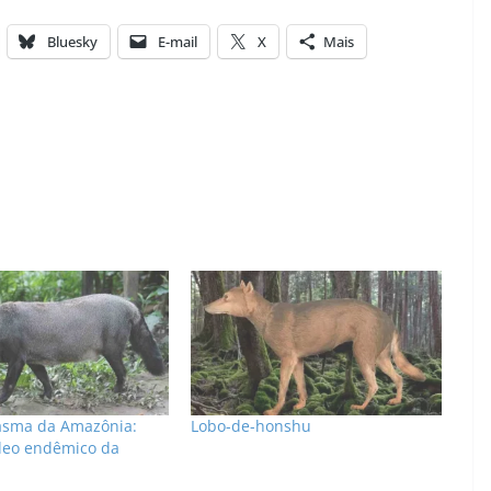
Bluesky
E-mail
X
Mais
asma da Amazônia:
Lobo-de-honshu
deo endêmico da