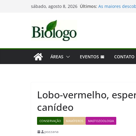
Pular
Últimos:
As maiores descob
sábado, agosto 8, 2026
para
Dia Mundial das Ba
Tatiana Sampaio e
o
Considerações de 
conteúdo
Mergulho na Biolog
ÁREAS
EVENTOS 📅
CONTATO
Lobo-vermelho, espe
canídeo
CONSERVAÇÃO
MAMÍFEROS
MASTOZOOLOGIA
pozzana