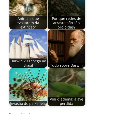
Animais que
Por que redes de
"voltaram da
arrasto não são
extinção"
proibidas?
Darwin 200 chega ao
Brasil
Tudo sobre Darwin
Vini diadema: a ave
Invasão do peixe-leão
perdida