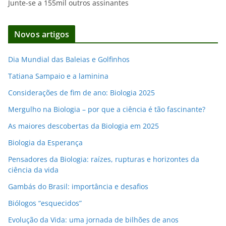
Junte-se a 155mil outros assinantes
ç
o
d
Novos artigos
e
e
Dia Mundial das Baleias e Golfinhos
m
Tatiana Sampaio e a laminina
a
i
Considerações de fim de ano: Biologia 2025
l
Mergulho na Biologia – por que a ciência é tão fascinante?
As maiores descobertas da Biologia em 2025
Biologia da Esperança
Pensadores da Biologia: raízes, rupturas e horizontes da
ciência da vida
Gambás do Brasil: importância e desafios
Biólogos “esquecidos”
Evolução da Vida: uma jornada de bilhões de anos