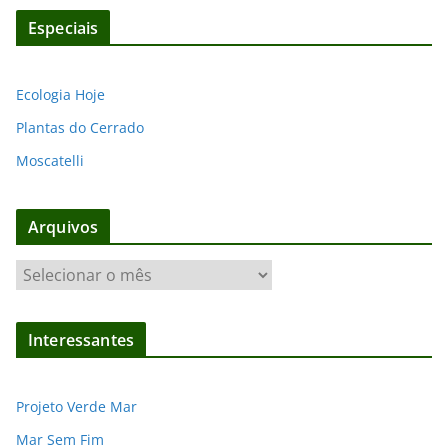
Especiais
Ecologia Hoje
Plantas do Cerrado
Moscatelli
Arquivos
A
r
q
Interessantes
u
i
v
Projeto Verde Mar
o
Mar Sem Fim
s