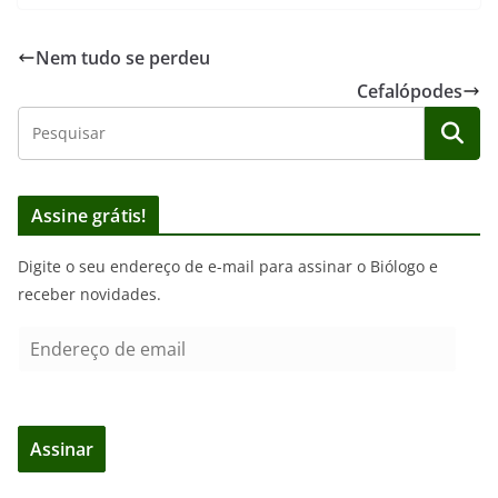
Nem tudo se perdeu
Cefalópodes
Assine grátis!
Digite o seu endereço de e-mail para assinar o Biólogo e
receber novidades.
E
n
d
e
Assinar
r
e