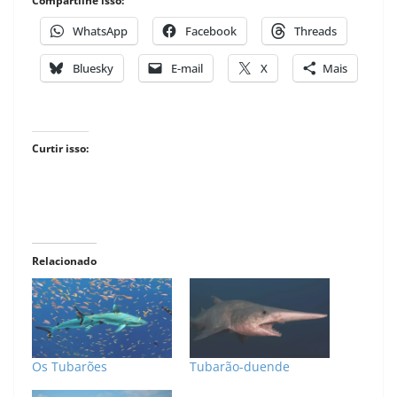
Compartilhe isso:
WhatsApp
Facebook
Threads
Bluesky
E-mail
X
Mais
Curtir isso:
Relacionado
Os Tubarões
Tubarão-duende